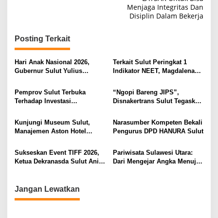
v
Menjaga Integritas Dan
i
Disiplin Dalam Bekerja
g
Posting Terkait
a
s
Hari Anak Nasional 2026,
Terkait Sulut Peringkat 1
i
Gubernur Sulut Yulius
Indikator NEET, Magdalena
Selvanus Serukan Penguatan
Wulur: Perlu Dipahami
p
Ruang Aman Bagi Anak, di
Secara Proposional, Agar
Pemprov Sulut Terbuka
“Ngopi Bareng JIPS”,
o
Lingkungan Fisik Maupun di
Tidak Timbul Persepsi Keliru
Terhadap Investasi
Disnakertrans Sulut Tegaskan
Ruang Digital
di Masyarakat
s
Berkualitas dan Berkelanjutan
Komitmen Lindungi Hak
Pekerja dari Ancaman PHK
Kunjungi Museum Sulut,
Narasumber Kompeten Bekali
Manajemen Aston Hotel
Pengurus DPD HANURA Sulut
Berkomitmen Promosikan
Kebudayaan Ke Wisatawan
Sukseskan Event TIFF 2026,
Pariwisata Sulawesi Utara:
Ketua Dekranasda Sulut Anik
Dari Mengejar Angka Menuju
Yulius Selvanus Sumbang
Menciptakan Nilai Tambah
Desain Batik
Jangan Lewatkan