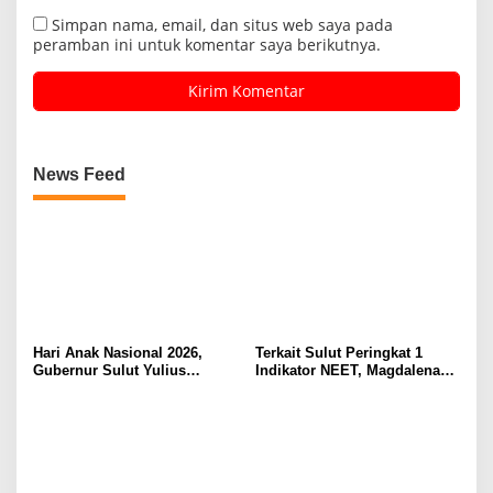
Simpan nama, email, dan situs web saya pada
peramban ini untuk komentar saya berikutnya.
News Feed
Hari Anak Nasional 2026,
Terkait Sulut Peringkat 1
Gubernur Sulut Yulius
Indikator NEET, Magdalena
Selvanus Serukan Penguatan
Wulur: Perlu Dipahami
Ruang Aman Bagi Anak, di
Secara Proposional, Agar
Lingkungan Fisik Maupun di
Tidak Timbul Persepsi Keliru
Ruang Digital
di Masyarakat