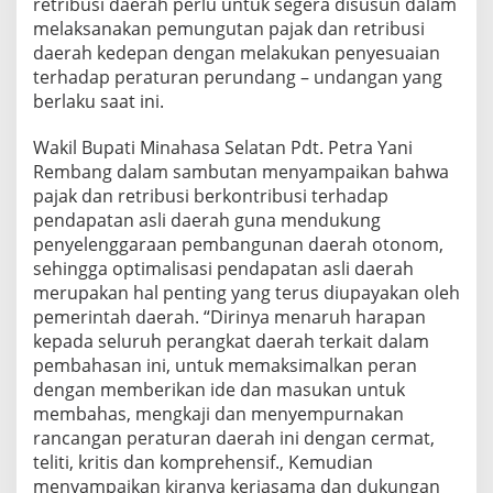
retribusi daerah perlu untuk segera disusun dalam
a
melaksanakan pemungutan pajak dan retribusi
j
daerah kedepan dengan melakukan penyesuaian
a
k
terhadap peraturan perundang – undangan yang
D
berlaku saat ini.
a
n
Wakil Bupati Minahasa Selatan Pdt. Petra Yani
R
Rembang dalam sambutan menyampaikan bahwa
e
t
pajak dan retribusi berkontribusi terhadap
r
pendapatan asli daerah guna mendukung
i
penyelenggaraan pembangunan daerah otonom,
b
sehingga optimalisasi pendapatan asli daerah
u
merupakan hal penting yang terus diupayakan oleh
s
i
pemerintah daerah. “Dirinya menaruh harapan
kepada seluruh perangkat daerah terkait dalam
pembahasan ini, untuk memaksimalkan peran
dengan memberikan ide dan masukan untuk
membahas, mengkaji dan menyempurnakan
rancangan peraturan daerah ini dengan cermat,
teliti, kritis dan komprehensif., Kemudian
menyampaikan kiranya kerjasama dan dukungan