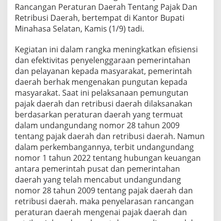
a
Rancangan Peraturan Daerah Tentang Pajak Dan
n
Retribusi Daerah, bertempat di Kantor Bupati
P
Minahasa Selatan, Kamis (1/9) tadi.
e
r
Kegiatan ini dalam rangka meningkatkan efisiensi
a
t
dan efektivitas penyelenggaraan pemerintahan
u
dan pelayanan kepada masyarakat, pemerintah
r
daerah berhak mengenakan pungutan kepada
a
masyarakat. Saat ini pelaksanaan pemungutan
n
pajak daerah dan retribusi daerah dilaksanakan
D
a
berdasarkan peraturan daerah yang termuat
e
dalam undangundang nomor 28 tahun 2009
r
tentang pajak daerah dan retribusi daerah. Namun
a
dalam perkembangannya, terbit undangundang
h
T
nomor 1 tahun 2022 tentang hubungan keuangan
e
antara pemerintah pusat dan pemerintahan
n
daerah yang telah mencabut undangundang
t
nomor 28 tahun 2009 tentang pajak daerah dan
a
retribusi daerah. maka penyelarasan rancangan
n
g
peraturan daerah mengenai pajak daerah dan
P