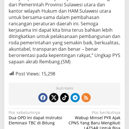
dari Pemerintah Provinsi Sulawesi utara dan
kantor wilayah Hukum dan HAM Sulawesi utara
untuk bersama-sama dalam pembahasan
rancangan peraturan daerah ini. Semoga
kerjasama ini dapat kita bina terus bahkan lebih
ditingkatkan untuk pelaksanaan pembangunan dan
roda pemerintahan yang semakin baik, berkualitas,
akuntabel, transparan dan benar – benar
berorientasi pada kepentingan rakyat,” Ungkap PYS
sapaan akrab Rembang.(SM)
Post Views:
15,298
Ikuti Kami
N
Pos sebelumnya
Pos berikutnya
Dua OPD Ini dapat Instruksi
Wabup Minsel PYR Ajak
a
Eleminasi TBC di Bitung
CPNS Yang Baru Mengikuti
LATSAR Untuk Bisa