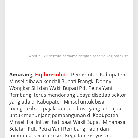
K
e
g
i
a
t
a
n
P
e
Wabup PYR berfoto bersama dengan peserta kegiatan.(Ist)
n
y
u
Amurang,
Exploresulut
—Pemerintah Kabupaten
s
u
Minsel dibawa kendali Bupati Frangki Donny
n
Wongkar SH dan Wakil Bupati Pdt Petra Yani
a
Rembang terus mendorong upaya disetiap sektor
n
yang ada di Kabupaten Minsel untuk bisa
R
menghasilkan pajak dan retribusi, yang bertujuan
a
n
untuk menunjang pembangunan di Kabupaten
c
Minsel. Hal ini terlihat, saat Wakil Bupati Minahasa
a
Selatan Pdt. Petra Yani Rembang hadir dan
n
membuka secara resmi Kegiatan Penyusunan
g