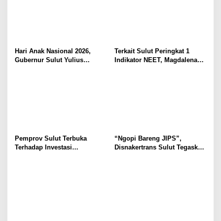
Hari Anak Nasional 2026,
Terkait Sulut Peringkat 1
Gubernur Sulut Yulius
Indikator NEET, Magdalena
Selvanus Serukan Penguatan
Wulur: Perlu Dipahami
Ruang Aman Bagi Anak, di
Secara Proposional, Agar
Lingkungan Fisik Maupun di
Tidak Timbul Persepsi Keliru
Ruang Digital
di Masyarakat
Pemprov Sulut Terbuka
“Ngopi Bareng JIPS”,
Terhadap Investasi
Disnakertrans Sulut Tegaskan
Berkualitas dan Berkelanjutan
Komitmen Lindungi Hak
Pekerja dari Ancaman PHK