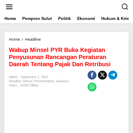
L
e
w
a
Home
Pemprov Sulut
Politik
Ekonomi
Hukum & Krimin
t
i
k
Home
/
Headline
W
e
a
k
Wabup Minsel PYR Buka Kegiatan
b
o
u
n
Penyusunan Rancangan Peraturan
p
t
Daerah Tentang Pajak Dan Retribusi
M
e
i
n
n
Admin
September 1, 2022
Headline
,
Minsel
,
Pemerintahan
s
,
Sulawesi
Utara
15298 Dilihat
e
l
P
Y
R
B
u
k
a