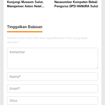
Kunjungi Museum Sulut,
Narasumber Kompeten Bekali
Manajemen Aston Hotel
Pengurus DPD HANURA Sulut
Berkomitmen Promosikan
Kebudayaan Ke Wisatawan
Tinggalkan Balasan
Alamat email Anda tidak akan dipublikasikan.
Ruas yang wajib
ditandai
*