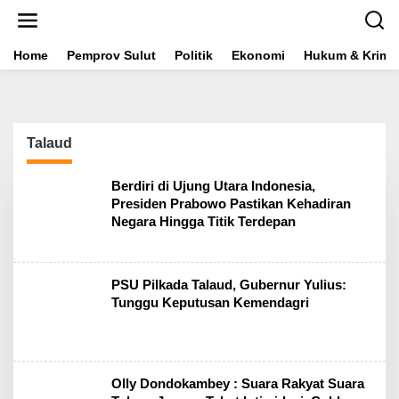
L
e
w
a
Home
Pemprov Sulut
Politik
Ekonomi
Hukum & Krimin
t
i
k
e
k
Talaud
o
n
t
Berdiri di Ujung Utara Indonesia,
e
Presiden Prabowo Pastikan Kehadiran
n
Negara Hingga Titik Terdepan
PSU Pilkada Talaud, Gubernur Yulius:
Tunggu Keputusan Kemendagri
Olly Dondokambey : Suara Rakyat Suara