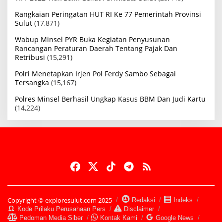
Rangkaian Peringatan HUT RI Ke 77 Pemerintah Provinsi
Sulut
(17,871)
Wabup Minsel PYR Buka Kegiatan Penyusunan
Rancangan Peraturan Daerah Tentang Pajak Dan
Retribusi
(15,291)
Polri Menetapkan Irjen Pol Ferdy Sambo Sebagai
Tersangka
(15,167)
Polres Minsel Berhasil Ungkap Kasus BBM Dan Judi Kartu
(14,224)
Copyright © exploresulut.com 2025
Redaksi
Indeks
Kode Prilaku Perusahaan Pers
Disclaimer
Pedoman Media Siber
Kontak Kami
Google News