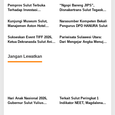
o
Ruang Aman Bagi Anak, di
Secara Proposional, Agar
Pemprov Sulut Terbuka
“Ngopi Bareng JIPS”,
Lingkungan Fisik Maupun di
Tidak Timbul Persepsi Keliru
s
Terhadap Investasi
Disnakertrans Sulut Tegaskan
Ruang Digital
di Masyarakat
Berkualitas dan Berkelanjutan
Komitmen Lindungi Hak
Pekerja dari Ancaman PHK
Kunjungi Museum Sulut,
Narasumber Kompeten Bekali
Manajemen Aston Hotel
Pengurus DPD HANURA Sulut
Berkomitmen Promosikan
Kebudayaan Ke Wisatawan
Sukseskan Event TIFF 2026,
Pariwisata Sulawesi Utara:
Ketua Dekranasda Sulut Anik
Dari Mengejar Angka Menuju
Yulius Selvanus Sumbang
Menciptakan Nilai Tambah
Desain Batik
Jangan Lewatkan
Hari Anak Nasional 2026,
Terkait Sulut Peringkat 1
Gubernur Sulut Yulius
Indikator NEET, Magdalena
Selvanus Serukan Penguatan
Wulur: Perlu Dipahami
Ruang Aman Bagi Anak, di
Secara Proposional, Agar