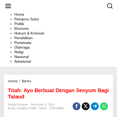
L
e
w
Home
a
Pemprov Sulut
t
Politik
i
Ekonomi
k
Hukum & Kriminal
e
Pendidikan
k
Pariwisata
o
Olahraga
n
Religi
t
Nasional
e
Advetorial
n
Home
/
Berita
T
i
Titah: Ayo Berbuat Dengan Senyum Bagi
t
a
Talaud
h
:
Ronald Rompas
November 6, 2024
Berita
,
Headline
,
Politik
,
Talaud
1538 Dilihat
A
y