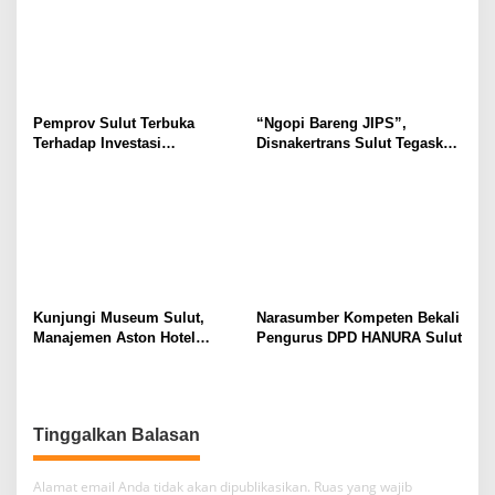
Lingkungan Fisik Maupun di
Tidak Timbul Persepsi Keliru
Ruang Digital
di Masyarakat
Pemprov Sulut Terbuka
“Ngopi Bareng JIPS”,
Terhadap Investasi
Disnakertrans Sulut Tegaskan
Berkualitas dan Berkelanjutan
Komitmen Lindungi Hak
Pekerja dari Ancaman PHK
Kunjungi Museum Sulut,
Narasumber Kompeten Bekali
Manajemen Aston Hotel
Pengurus DPD HANURA Sulut
Berkomitmen Promosikan
Kebudayaan Ke Wisatawan
Tinggalkan Balasan
Alamat email Anda tidak akan dipublikasikan.
Ruas yang wajib