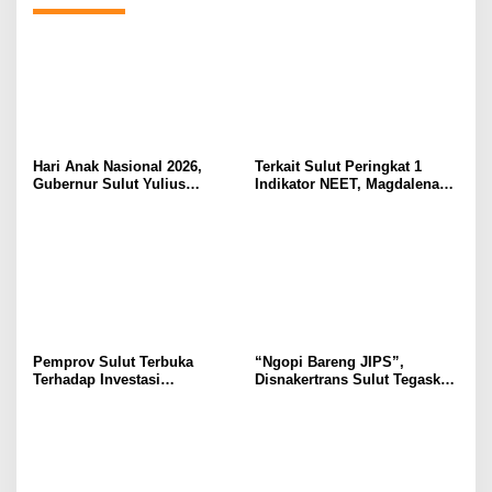
Hari Anak Nasional 2026,
Terkait Sulut Peringkat 1
Gubernur Sulut Yulius
Indikator NEET, Magdalena
Selvanus Serukan Penguatan
Wulur: Perlu Dipahami
Ruang Aman Bagi Anak, di
Secara Proposional, Agar
Lingkungan Fisik Maupun di
Tidak Timbul Persepsi Keliru
Ruang Digital
di Masyarakat
Pemprov Sulut Terbuka
“Ngopi Bareng JIPS”,
Terhadap Investasi
Disnakertrans Sulut Tegaskan
Berkualitas dan Berkelanjutan
Komitmen Lindungi Hak
Pekerja dari Ancaman PHK