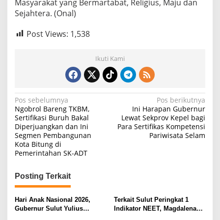
Masyarakat yang Bermartabat, Religius, Maju dan
Sejahtera. (Onal)
Post Views:
1,538
Ikuti Kami
N
Pos sebelumnya
Pos berikutnya
Ngobrol Bareng TKBM,
Ini Harapan Gubernur
a
Sertifikasi Buruh Bakal
Lewat Sekprov Kepel bagi
Diperjuangkan dan Ini
Para Sertifikas Kompetensi
v
Segmen Pembangunan
Pariwisata Selam
i
Kota Bitung di
Pemerintahan SK-ADT
g
a
Posting Terkait
s
i
Hari Anak Nasional 2026,
Terkait Sulut Peringkat 1
Gubernur Sulut Yulius
Indikator NEET, Magdalena
p
Selvanus Serukan Penguatan
Wulur: Perlu Dipahami