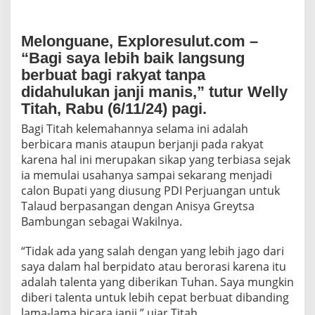
a
l
a
Melonguane, Exploresulut.com –
u
“Bagi saya lebih baik langsung
d
berbuat bagi rakyat tanpa
didahulukan janji manis,” tutur Welly
Titah, Rabu (6/11/24) pagi.
Bagi Titah kelemahannya selama ini adalah
berbicara manis ataupun berjanji pada rakyat
karena hal ini merupakan sikap yang terbiasa sejak
ia memulai usahanya sampai sekarang menjadi
calon Bupati yang diusung PDI Perjuangan untuk
Talaud berpasangan dengan Anisya Greytsa
Bambungan sebagai Wakilnya.
“Tidak ada yang salah dengan yang lebih jago dari
saya dalam hal berpidato atau berorasi karena itu
adalah talenta yang diberikan Tuhan. Saya mungkin
diberi talenta untuk lebih cepat berbuat dibanding
lama-lama bicara janji,” ujar Titah.