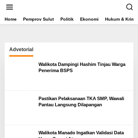
L
e
w
a
Home
Pemprov Sulut
Politik
Ekonomi
Hukum & Krimin
t
i
k
e
k
Advetorial
o
n
t
Walikota Dampingi Hashim Tinjau Warga
e
Penerima BSPS
n
Pastikan Pelaksanaan TKA SMP, Wawali
Pantau Langsung Dilapangan
Walikota Manado Ingatkan Validasi Data