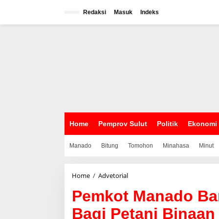
L
e
Redaksi
Masuk
Indeks
w
a
t
i
k
e
k
o
n
t
e
n
Home
Pemprov Sulut
Politik
Ekonomi
Manado
Bitung
Tomohon
Minahasa
Minut
Home
/
Advetorial
P
e
Pemkot Manado Ban
m
k
Bagi Petani Binaan
o