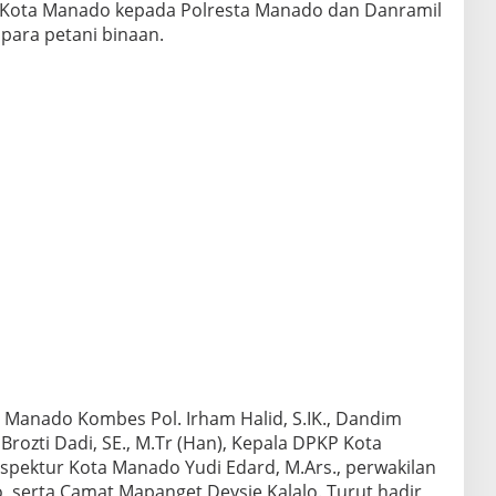
h Kota Manado kepada Polresta Manado dan Danramil
para petani binaan.
ta Manado Kombes Pol. Irham Halid, S.IK., Dandim
Brozti Dadi, SE., M.Tr (Han), Kepala DPKP Kota
Inspektur Kota Manado Yudi Edard, M.Ars., perwakilan
 serta Camat Mapanget Deysie Kalalo. Turut hadir