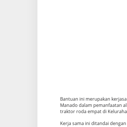
a
d
a
n
K
O
D
I
M
1
3
0
9
Bantuan ini merupakan kerjasa
Manado dalam pemanfaatan alat
traktor roda empat di Kelurah
Kerja sama ini ditandai denga