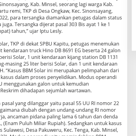
 Sinonsayang, Kab. Minsel, seorang lagi warga Kab.
artu remi, TKP di Desa Ongkaw, Kec. Sinonsayang,
2022, para tersangka diamankan petugas dalam status
 juga. Tersangka dijerat pasal 303 Bis ayat 1 ke 1
) tahun,” ujar Iptu Lesly.
lar, TKP di dekat SPBU Kapitu, petugas menemukan
 kendaraan truck Hino DB 8691 EG beserta 24 galon
erisi Solar, 1 unit kendaraan kijang station DB 1131
-masing 25 liter berisi Solar, dan 1 unit kendaraan
H. “Kasus BBM Solar ini merupakan pelimpahan dari
, kasus dalam proses penyelidikan. Modus operandi
PBU menggunakan galon untuk kemudian
t Reskrim dihadapan sejumlah wartawan.
pasal yang dilanggar yaitu pasal 55 UU RI nomor 22
bagaimana diubah dengan undang-undang RI nomor
erja, ancaman pidana paling lama 6 tahun dan denda
0., (Enam Puluh Miliar Rupiah). Sedangkan untuk kasus
ns Sulawesi, Desa Pakuweru, Kec. Tenga, Kab. Minsel,