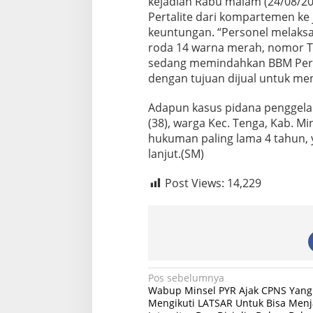
kejadian Rabu malam (24/08/2
Pertalite dari kompartemen ke 
keuntungan. “Personel melak
roda 14 warna merah, nomor T
sedang memindahkan BBM Pertal
dengan tujuan dijual untuk men
Adapun kasus pidana penggelapa
(38), warga Kec. Tenga, Kab. M
hukuman paling lama 4 tahun, y
lanjut.(SM)
Post Views:
14,229
N
Pos sebelumnya
Wabup Minsel PYR Ajak CPNS Yang
a
Mengikuti LATSAR Untuk Bisa Men