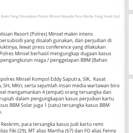
 Bukti Yang Ditunjukan Polres Minsel Kepada Para Media Yang Hadir.(Ist)
isian Resort (Polres) Minsel makin intens
rsubsidi yang disalah gunakan, dan perjudian di
uktinya, lewat press conference yang dilakukan
i, Polres Minsel berhasil mengungkap dugaan kasus
 pengangkutan niaga / penggelapan BBM (Bahan
apolres Minsel Kompol Eddy Saputra, SIK, Kasat
a, SH, MKn; serta sejumlah insan media wartawan biro
insel mengamankan 4 (empat) orang tersangka dan
 rupiah dalam pengungkapan kasus perjudian kartu
kasus BBM Solar juga 1 (satu) tersangka kasus BBM
.
 Reskrim, para tersangka kasus judi kartu remi
alias Fiki (29), MT alias Martha (67) dan FO alias Fenny