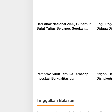
Hari Anak Nasional 2026, Gubernur
Lagi, Pag
Sulut Yulius Selvanus Serukan
Diduga Di
Penguatan Ruang Aman Bagi Anak,
Pasar Ma
di Lingkungan Fisik Maupun di
Hukum
Ruang Digital
Pemprov Sulut Terbuka Terhadap
“Ngopi B
Investasi Berkualitas dan
Disnakert
Berkelanjutan
Komitmen
dari Anc
Tinggalkan Balasan