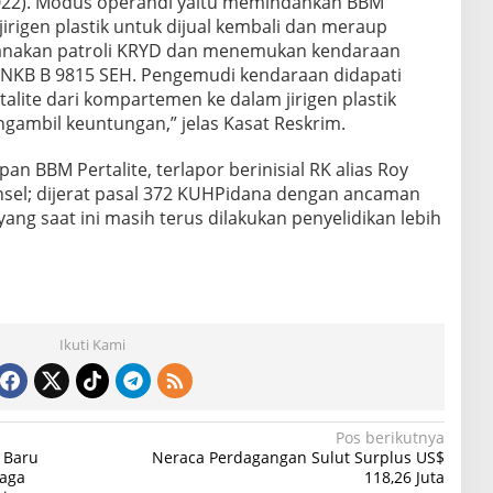
022). Modus operandi yaitu memindahkan BBM
jirigen plastik untuk dijual kembali dan meraup
sanakan patroli KRYD dan menemukan kendaraan
NKB B 9815 SEH. Pengemudi kendaraan didapati
ite dari kompartemen ke dalam jirigen plastik
gambil keuntungan,” jelas Kasat Reskrim.
n BBM Pertalite, terlapor berinisial RK alias Roy
insel; dijerat pasal 372 KUHPidana dengan ancaman
ang saat ini masih terus dilakukan penyelidikan lebih
Ikuti Kami
Pos berikutnya
 Baru
Neraca Perdagangan Sulut Surplus US$
jaga
118,26 Juta