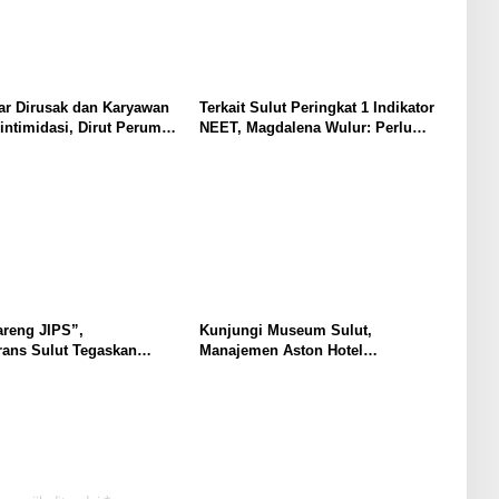
ar Dirusak dan Karyawan
Terkait Sulut Peringkat 1 Indikator
intimidasi, Dirut Perumda
NEET, Magdalena Wulur: Perlu
nado Tempuh Jalur
Dipahami Secara Proposional, Agar
Tidak Timbul Persepsi Keliru di
Masyarakat
areng JIPS”,
Kunjungi Museum Sulut,
rans Sulut Tegaskan
Manajemen Aston Hotel
 Lindungi Hak Pekerja
Berkomitmen Promosikan
aman PHK
Kebudayaan Ke Wisatawan