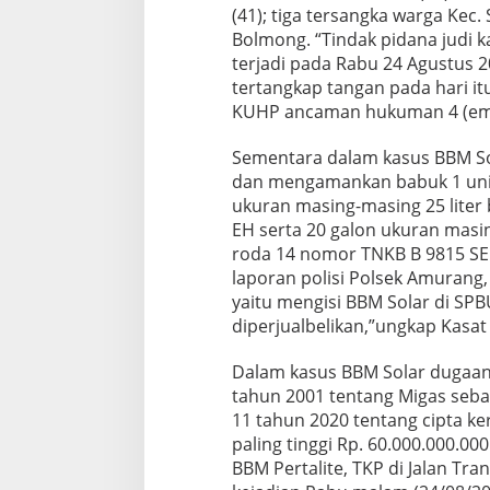
(41); tiga tersangka warga Kec.
Bolmong. “Tindak pidana judi k
terjadi pada Rabu 24 Agustus 
tertangkap tangan pada hari itu
KUHP ancaman hukuman 4 (empat
Sementara dalam kasus BBM So
dan mengamankan babuk 1 unit
ukuran masing-masing 25 liter b
EH serta 20 galon ukuran masing
roda 14 nomor TNKB B 9815 SE
laporan polisi Polsek Amurang
yaitu mengisi BBM Solar di S
diperjualbelikan,”ungkap Kasa
Dalam kasus BBM Solar dugaan 
tahun 2001 tentang Migas se
11 tahun 2020 tentang cipta k
paling tinggi Rp. 60.000.000.00
BBM Pertalite, TKP di Jalan Tra