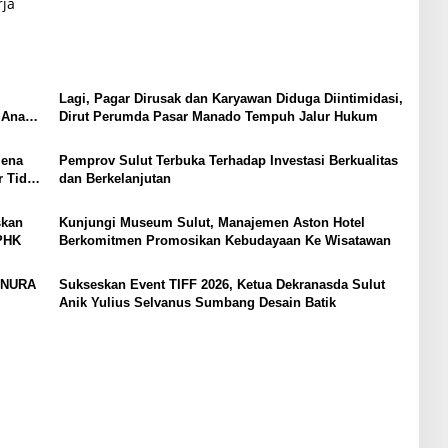
rja
Lagi, Pagar Dirusak dan Karyawan Diduga Diintimidasi,
 Anak,
Dirut Perumda Pasar Manado Tempuh Jalur Hukum
lena
Pemprov Sulut Terbuka Terhadap Investasi Berkualitas
r Tidak
dan Berkelanjutan
skan
Kunjungi Museum Sulut, Manajemen Aston Hotel
PHK
Berkomitmen Promosikan Kebudayaan Ke Wisatawan
ANURA
Sukseskan Event TIFF 2026, Ketua Dekranasda Sulut
Anik Yulius Selvanus Sumbang Desain Batik