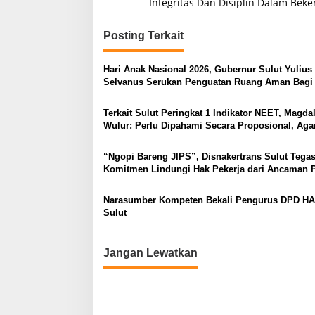
Integritas Dan Disiplin Dalam Beke
v
i
Posting Terkait
g
a
Hari Anak Nasional 2026, Gubernur Sulut Yulius
s
Selvanus Serukan Penguatan Ruang Aman Bagi
di Lingkungan Fisik Maupun di Ruang Digital
i
Terkait Sulut Peringkat 1 Indikator NEET, Magda
p
Wulur: Perlu Dipahami Secara Proposional, Aga
Timbul Persepsi Keliru di Masyarakat
o
“Ngopi Bareng JIPS”, Disnakertrans Sulut Tega
s
Komitmen Lindungi Hak Pekerja dari Ancaman 
Narasumber Kompeten Bekali Pengurus DPD H
Sulut
Jangan Lewatkan