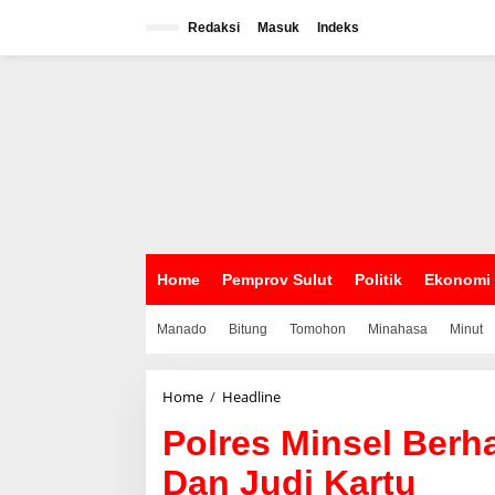
L
e
Redaksi
Masuk
Indeks
w
a
t
i
k
e
k
o
n
t
e
n
Home
Pemprov Sulut
Politik
Ekonomi
Manado
Bitung
Tomohon
Minahasa
Minut
Home
/
Headline
P
o
Polres Minsel Ber
l
r
Dan Judi Kartu
e