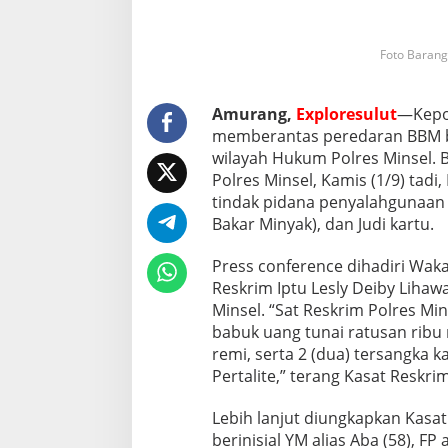
s
B
B
Foto Barang
M
D
a
n
Amurang,
Exploresulut
—Kepol
J
memberantas peredaran BBM be
u
wilayah Hukum Polres Minsel. B
d
Polres Minsel, Kamis (1/9) tad
i
tindak pidana penyalahgunaan
K
a
Bakar Minyak), dan Judi kartu.
r
t
Press conference dihadiri Wak
u
Reskrim Iptu Lesly Deiby Lihaw
Minsel. “Sat Reskrim Polres M
babuk uang tunai ratusan ribu
remi, serta 2 (dua) tersangka 
Pertalite,” terang Kasat Reskrim
Lebih lanjut diungkapkan Kasat
berinisial YM alias Aba (58), FP 