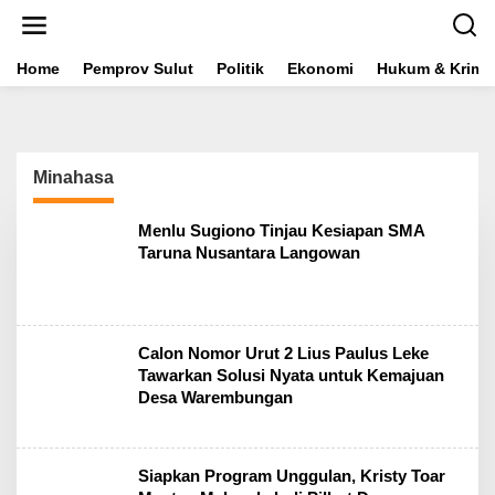
L
e
w
a
Home
Pemprov Sulut
Politik
Ekonomi
Hukum & Krimin
t
i
k
e
k
Minahasa
o
n
t
Menlu Sugiono Tinjau Kesiapan SMA
e
Taruna Nusantara Langowan
n
Calon Nomor Urut 2 Lius Paulus Leke
Tawarkan Solusi Nyata untuk Kemajuan
Desa Warembungan
Siapkan Program Unggulan, Kristy Toar