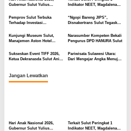
s
Gubernur Sulut Yulius
Indikator NEET, Magdalena
i
Selvanus Serukan Penguatan
Wulur: Perlu Dipahami
Ruang Aman Bagi Anak, di
Secara Proposional, Agar
p
Pemprov Sulut Terbuka
“Ngopi Bareng JIPS”,
Lingkungan Fisik Maupun di
Tidak Timbul Persepsi Keliru
Terhadap Investasi
Disnakertrans Sulut Tegaskan
o
Ruang Digital
di Masyarakat
Berkualitas dan Berkelanjutan
Komitmen Lindungi Hak
s
Pekerja dari Ancaman PHK
Kunjungi Museum Sulut,
Narasumber Kompeten Bekali
Manajemen Aston Hotel
Pengurus DPD HANURA Sulut
Berkomitmen Promosikan
Kebudayaan Ke Wisatawan
Sukseskan Event TIFF 2026,
Pariwisata Sulawesi Utara:
Ketua Dekranasda Sulut Anik
Dari Mengejar Angka Menuju
Yulius Selvanus Sumbang
Menciptakan Nilai Tambah
Desain Batik
Jangan Lewatkan
Hari Anak Nasional 2026,
Terkait Sulut Peringkat 1
Gubernur Sulut Yulius
Indikator NEET, Magdalena