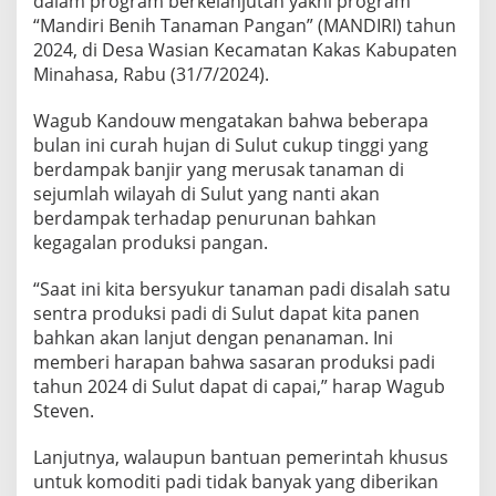
dalam program berkelanjutan yakni program
r
“Mandiri Benih Tanaman Pangan” (MANDIRI) tahun
e
2024, di Desa Wasian Kecamatan Kakas Kabupaten
s
i
Minahasa, Rabu (31/7/2024).
a
s
Wagub Kandouw mengatakan bahwa beberapa
i
bulan ini curah hujan di Sulut cukup tinggi yang
P
berdampak banjir yang merusak tanaman di
o
k
sejumlah wilayah di Sulut yang nanti akan
t
berdampak terhadap penurunan bahkan
a
kegagalan produksi pangan.
n
,
“Saat ini kita bersyukur tanaman padi disalah satu
P
r
sentra produksi padi di Sulut dapat kita panen
o
bahkan akan lanjut dengan penanaman. Ini
d
memberi harapan bahwa sasaran produksi padi
u
tahun 2024 di Sulut dapat di capai,” harap Wagub
k
s
Steven.
i
2
Lanjutnya, walaupun bantuan pemerintah khusus
0
untuk komoditi padi tidak banyak yang diberikan
2