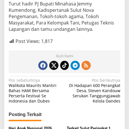
Turut hadir PJ Bupati Minahasa Jemmy
Kumendong, Kadispertanak Sulut Nova
Pengemanan, Tokoh-tokoh agama, Tokoh
Masyarakat, Para Kelompak Tani, Petugas Teknis
Lapangan dan tamu undangan lainnya.
Post Views:
1,817
Ikuti Kami
N
Pos sebelumnya
Pos berikutnya
Walikota Maurits Mantiri
Di Hadapan 600 Perangkat
a
Bahas HAM Bersama
Desa, Steven Kandouw
Perserta Festival Se
Serukan Tanggungjawab
v
Indonesia dan Dubes
Kelola Dandes
i
g
Posting Terkait
a
Hari Anak Nasional 2026,
Terkait Sulut Peringkat 1