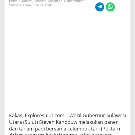
Berita
,
Ekonomi
,
Headline
i
,
Minahasa
,
Pemerintahan
,
Sulawesi Utara
1817 Dilihat
d
i
D
e
s
a
W
a
s
i
a
n
,
W
a
g
u
b
B
e
Kakas, Exploresulut.com – Wakil Gubernur Sulawesi
r
i
Utara (Sulut) Steven Kandouw melakukan panen
A
dan tanam padi bersama kelompok tani (Poktan)
p