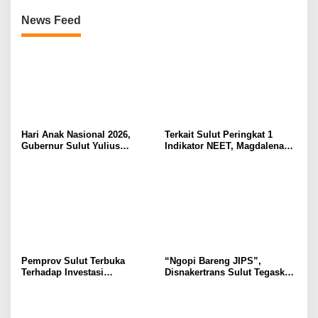
News Feed
Hari Anak Nasional 2026,
Terkait Sulut Peringkat 1
Gubernur Sulut Yulius
Indikator NEET, Magdalena
Selvanus Serukan Penguatan
Wulur: Perlu Dipahami
Ruang Aman Bagi Anak, di
Secara Proposional, Agar
Lingkungan Fisik Maupun di
Tidak Timbul Persepsi Keliru
Ruang Digital
di Masyarakat
Pemprov Sulut Terbuka
“Ngopi Bareng JIPS”,
Terhadap Investasi
Disnakertrans Sulut Tegaskan
Berkualitas dan Berkelanjutan
Komitmen Lindungi Hak
Pekerja dari Ancaman PHK