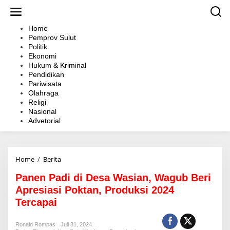
L
e
w
Home
a
Pemprov Sulut
t
Politik
i
Ekonomi
k
Hukum & Kriminal
e
Pendidikan
k
Pariwisata
o
Olahraga
n
Religi
t
Nasional
e
Advetorial
n
Home
/
Berita
P
a
Panen Padi di Desa Wasian, Wagub Beri
n
e
Apresiasi Poktan, Produksi 2024
n
Tercapai
P
a
d
Ronald Rompas
Juli 31, 2024