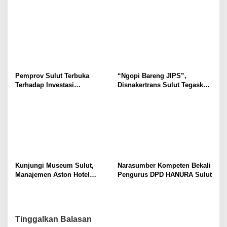
Selvanus Serukan Penguatan
Wulur: Perlu Dipahami
Ruang Aman Bagi Anak, di
Secara Proposional, Agar
Lingkungan Fisik Maupun di
Tidak Timbul Persepsi Keliru
Ruang Digital
di Masyarakat
Pemprov Sulut Terbuka
“Ngopi Bareng JIPS”,
Terhadap Investasi
Disnakertrans Sulut Tegaskan
Berkualitas dan Berkelanjutan
Komitmen Lindungi Hak
Pekerja dari Ancaman PHK
Kunjungi Museum Sulut,
Narasumber Kompeten Bekali
Manajemen Aston Hotel
Pengurus DPD HANURA Sulut
Berkomitmen Promosikan
Kebudayaan Ke Wisatawan
Tinggalkan Balasan