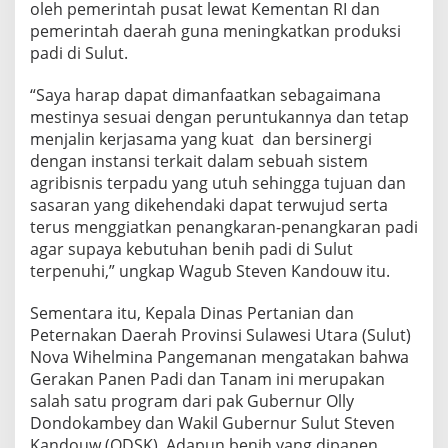
oleh pemerintah pusat lewat Kementan RI dan
4
T
pemerintah daerah guna meningkatkan produksi
e
padi di Sulut.
r
c
“Saya harap dapat dimanfaatkan sebagaimana
a
mestinya sesuai dengan peruntukannya dan tetap
p
a
menjalin kerjasama yang kuat dan bersinergi
i
dengan instansi terkait dalam sebuah sistem
agribisnis terpadu yang utuh sehingga tujuan dan
sasaran yang dikehendaki dapat terwujud serta
terus menggiatkan penangkaran-penangkaran padi
agar supaya kebutuhan benih padi di Sulut
terpenuhi,” ungkap Wagub Steven Kandouw itu.
Sementara itu, Kepala Dinas Pertanian dan
Peternakan Daerah Provinsi Sulawesi Utara (Sulut)
Nova Wihelmina Pangemanan mengatakan bahwa
Gerakan Panen Padi dan Tanam ini merupakan
salah satu program dari pak Gubernur Olly
Dondokambey dan Wakil Gubernur Sulut Steven
Kandouw (ODSK). Adapun benih yang dipanen