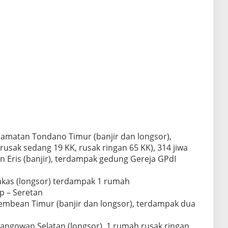
amatan Tondano Timur (banjir dan longsor),
rusak sedang 19 KK, rusak ringan 65 KK), 314 jiwa
 Eris (banjir), terdampak gedung Gereja GPdI
akas (longsor) terdampak 1 rumah
p – Seretan
embean Timur (banjir dan longsor), terdampak dua
angowan Selatan (longsor), 1 rumah rusak ringan,