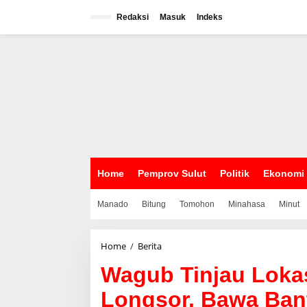
L
e
Redaksi
Masuk
Indeks
w
a
t
i
k
e
k
o
n
t
e
n
Home
Pemprov Sulut
Politik
Ekonomi
Manado
Bitung
Tomohon
Minahasa
Minut
Home
/
Berita
W
a
Wagub Tinjau Lokas
g
u
Longsor, Bawa Ban
b