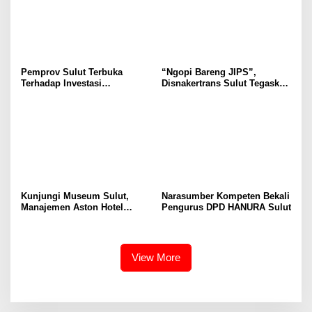
Ruang Digital
di Masyarakat
Pemprov Sulut Terbuka
“Ngopi Bareng JIPS”,
Terhadap Investasi
Disnakertrans Sulut Tegaskan
Berkualitas dan Berkelanjutan
Komitmen Lindungi Hak
Pekerja dari Ancaman PHK
Kunjungi Museum Sulut,
Narasumber Kompeten Bekali
Manajemen Aston Hotel
Pengurus DPD HANURA Sulut
Berkomitmen Promosikan
Kebudayaan Ke Wisatawan
View More