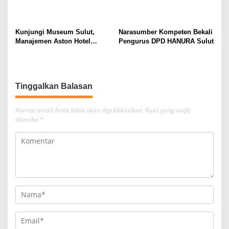
Kunjungi Museum Sulut,
Narasumber Kompeten Bekali
Manajemen Aston Hotel
Pengurus DPD HANURA Sulut
Berkomitmen Promosikan
Kebudayaan Ke Wisatawan
Tinggalkan Balasan
Alamat email Anda tidak akan dipublikasikan.
Ruas yang wajib
ditandai
*