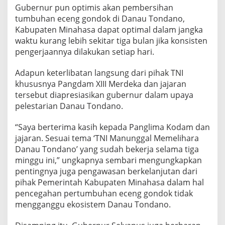
r
Gubernur pun optimis akan pembersihan
i
tumbuhan eceng gondok di Danau Tondano,
E
Kabupaten Minahasa dapat optimal dalam jangka
c
waktu kurang lebih sekitar tiga bulan jika konsisten
e
n
pengerjaannya dilakukan setiap hari.
g
G
Adapun keterlibatan langsung dari pihak TNI
o
khususnya Pangdam XIII Merdeka dan jajaran
n
tersebut diapresiasikan gubernur dalam upaya
d
o
pelestarian Danau Tondano.
k
“Saya berterima kasih kepada Panglima Kodam dan
jajaran. Sesuai tema ‘TNI Manunggal Memelihara
Danau Tondano’ yang sudah bekerja selama tiga
minggu ini,” ungkapnya sembari mengungkapkan
pentingnya juga pengawasan berkelanjutan dari
pihak Pemerintah Kabupaten Minahasa dalam hal
pencegahan pertumbuhan eceng gondok tidak
mengganggu ekosistem Danau Tondano.