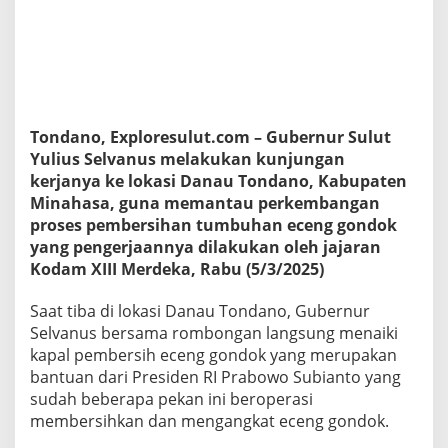
t
i
m
i
s
D
a
n
Tondano, Exploresulut.com – Gubernur Sulut
a
Yulius Selvanus melakukan kunjungan
u
kerjanya ke lokasi Danau Tondano, Kabupaten
T
Minahasa, guna memantau perkembangan
o
proses pembersihan tumbuhan eceng gondok
n
d
yang pengerjaannya dilakukan oleh jajaran
a
Kodam XIII Merdeka, Rabu (5/3/2025)
n
o
Saat tiba di lokasi Danau Tondano, Gubernur
B
Selvanus bersama rombongan langsung menaiki
e
r
kapal pembersih eceng gondok yang merupakan
s
bantuan dari Presiden RI Prabowo Subianto yang
i
sudah beberapa pekan ini beroperasi
h
membersihkan dan mengangkat eceng gondok.
D
a