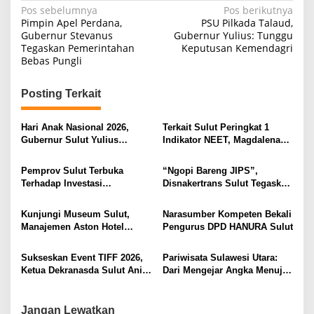
N
Pos sebelumnya
Pos berikutnya
Pimpin Apel Perdana,
PSU Pilkada Talaud,
a
Gubernur Stevanus
Gubernur Yulius: Tunggu
Tegaskan Pemerintahan
Keputusan Kemendagri
v
Bebas Pungli
i
g
Posting Terkait
a
s
Hari Anak Nasional 2026,
Terkait Sulut Peringkat 1
Gubernur Sulut Yulius
Indikator NEET, Magdalena
i
Selvanus Serukan Penguatan
Wulur: Perlu Dipahami
Ruang Aman Bagi Anak, di
Secara Proposional, Agar
p
Pemprov Sulut Terbuka
“Ngopi Bareng JIPS”,
Lingkungan Fisik Maupun di
Tidak Timbul Persepsi Keliru
Terhadap Investasi
Disnakertrans Sulut Tegaskan
o
Ruang Digital
di Masyarakat
Berkualitas dan Berkelanjutan
Komitmen Lindungi Hak
s
Pekerja dari Ancaman PHK
Kunjungi Museum Sulut,
Narasumber Kompeten Bekali
Manajemen Aston Hotel
Pengurus DPD HANURA Sulut
Berkomitmen Promosikan
Kebudayaan Ke Wisatawan
Sukseskan Event TIFF 2026,
Pariwisata Sulawesi Utara:
Ketua Dekranasda Sulut Anik
Dari Mengejar Angka Menuju
Yulius Selvanus Sumbang
Menciptakan Nilai Tambah
Desain Batik
Jangan Lewatkan