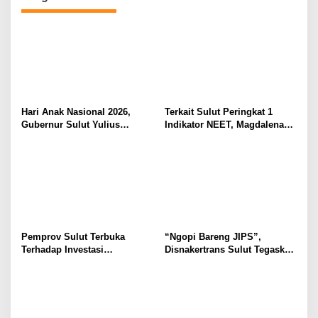
Hari Anak Nasional 2026,
Terkait Sulut Peringkat 1
Gubernur Sulut Yulius
Indikator NEET, Magdalena
Selvanus Serukan Penguatan
Wulur: Perlu Dipahami
Ruang Aman Bagi Anak, di
Secara Proposional, Agar
Lingkungan Fisik Maupun di
Tidak Timbul Persepsi Keliru
Ruang Digital
di Masyarakat
Pemprov Sulut Terbuka
“Ngopi Bareng JIPS”,
Terhadap Investasi
Disnakertrans Sulut Tegaskan
Berkualitas dan Berkelanjutan
Komitmen Lindungi Hak
Pekerja dari Ancaman PHK