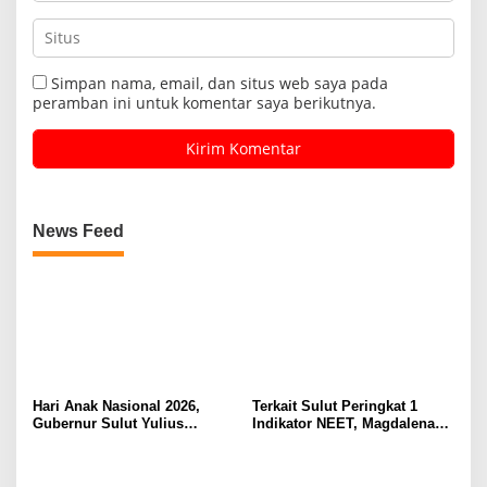
Simpan nama, email, dan situs web saya pada
peramban ini untuk komentar saya berikutnya.
News Feed
Hari Anak Nasional 2026,
Terkait Sulut Peringkat 1
Gubernur Sulut Yulius
Indikator NEET, Magdalena
Selvanus Serukan Penguatan
Wulur: Perlu Dipahami
Ruang Aman Bagi Anak, di
Secara Proposional, Agar
Lingkungan Fisik Maupun di
Tidak Timbul Persepsi Keliru