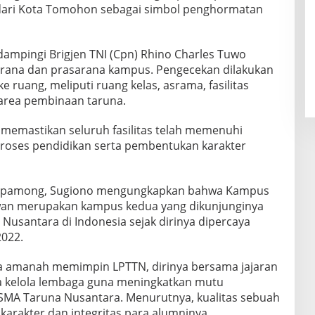
 dari Kota Tomohon sebagai simbol penghormatan
ampingi Brigjen TNI (Cpn) Rhino Charles Tuwo
arana dan prasarana kampus. Pengecekan dilakukan
 ruang, meliputi ruang kelas, asrama, fasilitas
area pembinaan taruna.
 memastikan seluruh fasilitas telah memenuhi
roses pendidikan serta pembentukan karakter
a pamong, Sugiono mengungkapkan bahwa Kampus
an merupakan kampus kedua yang dikunjunginya
usantara di Indonesia sejak dirinya dipercaya
022.
ma amanah memimpin LPTTN, dirinya bersama jajaran
 kelola lembaga guna meningkatkan mutu
SMA Taruna Nusantara. Menurutnya, kualitas sebuah
 karakter dan integritas para alumninya.