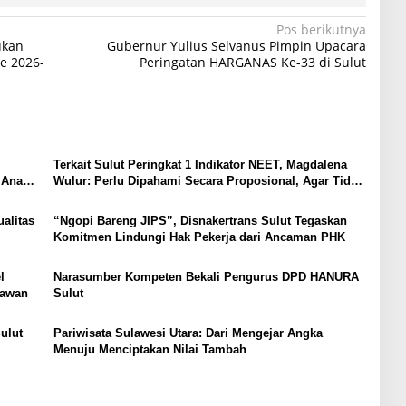
Pos berikutnya
ukan
Gubernur Yulius Selvanus Pimpin Upacara
e 2026-
Peringatan HARGANAS Ke-33 di Sulut
Terkait Sulut Peringkat 1 Indikator NEET, Magdalena
 Anak,
Wulur: Perlu Dipahami Secara Proposional, Agar Tidak
Timbul Persepsi Keliru di Masyarakat
alitas
“Ngopi Bareng JIPS”, Disnakertrans Sulut Tegaskan
Komitmen Lindungi Hak Pekerja dari Ancaman PHK
l
Narasumber Kompeten Bekali Pengurus DPD HANURA
tawan
Sulut
ulut
Pariwisata Sulawesi Utara: Dari Mengejar Angka
Menuju Menciptakan Nilai Tambah