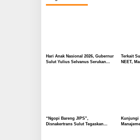
Hari Anak Nasional 2026, Gubernur
Terkait Su
Sulut Yulius Selvanus Serukan
NEET, Ma
Penguatan Ruang Aman Bagi Anak,
Dipahami 
di Lingkungan Fisik Maupun di
Tidak Tim
Ruang Digital
Masyarak
“Ngopi Bareng JIPS”,
Kunjungi
Disnakertrans Sulut Tegaskan
Manajeme
Komitmen Lindungi Hak Pekerja
Berkomit
dari Ancaman PHK
Kebudaya