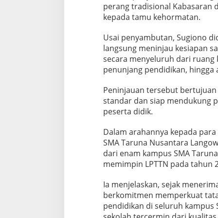
perang tradisional Kabasaran
kepada tamu kehormatan.
Usai penyambutan, Sugiono did
langsung meninjau kesiapan s
secara menyeluruh dari ruang ke
penunjang pendidikan, hingga 
Peninjauan tersebut bertujuan
standar dan siap mendukung p
peserta didik.
Dalam arahannya kepada par
SMA Taruna Nusantara Langow
dari enam kampus SMA Taruna N
memimpin LPTTN pada tahun 2
Ia menjelaskan, sejak meneri
berkomitmen memperkuat tata
pendidikan di seluruh kampus 
sekolah tercermin dari kualitas