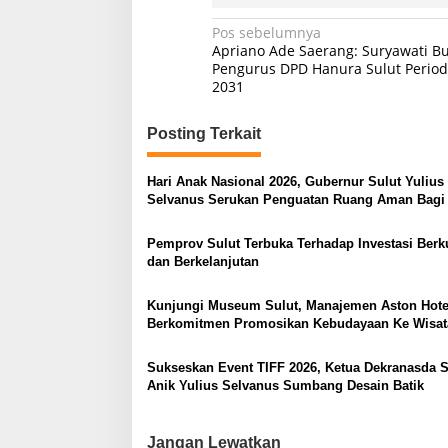
N
Pos sebelumnya
Apriano Ade Saerang: Suryawati B
a
Pengurus DPD Hanura Sulut Period
2031
v
i
Posting Terkait
g
a
Hari Anak Nasional 2026, Gubernur Sulut Yulius
s
Selvanus Serukan Penguatan Ruang Aman Bagi
di Lingkungan Fisik Maupun di Ruang Digital
i
Pemprov Sulut Terbuka Terhadap Investasi Berku
p
dan Berkelanjutan
o
Kunjungi Museum Sulut, Manajemen Aston Hote
s
Berkomitmen Promosikan Kebudayaan Ke Wisa
Sukseskan Event TIFF 2026, Ketua Dekranasda S
Anik Yulius Selvanus Sumbang Desain Batik
Jangan Lewatkan