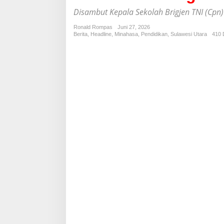
S
u
Disambut Kepala Sekolah Brigjen TNI (Cpn
g
i
Ronald Rompas
Juni 27, 2026
Berita
,
Headline
,
Minahasa
,
Pendidikan
,
Sulawesi Utara
410 D
o
n
o
T
i
n
j
a
u
K
e
s
i
a
p
a
n
S
M
A
T