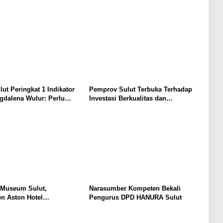
lut Peringkat 1 Indikator
Pemprov Sulut Terbuka Terhadap
gdalena Wulur: Perlu
Investasi Berkualitas dan
Secara Proposional, Agar
Berkelanjutan
bul Persepsi Keliru di
at
 Museum Sulut,
Narasumber Kompeten Bekali
n Aston Hotel
Pengurus DPD HANURA Sulut
men Promosikan
an Ke Wisatawan