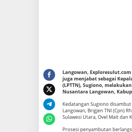
a
r
u
n
a
N
u
s
a
n
t
a
r
a
Langowan, Exploresulut.com 
L
juga menjabat sebagai Kepa
a
(LPTTN), Sugiono, melakuka
n
Nusantara Langowan, Kabupat
g
o
w
Kedatangan Sugiono disambut
a
Langowan, Brigjen TNI (Cpn) R
n
Sulawesi Utara, Ovel Mait dan 
Prosesi penyambutan berlangs