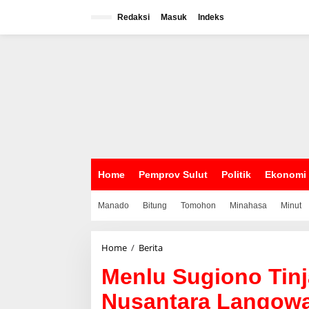
L
e
Redaksi
Masuk
Indeks
w
a
t
i
k
e
k
o
n
t
e
n
Home
Pemprov Sulut
Politik
Ekonomi
Manado
Bitung
Tomohon
Minahasa
Minut
Home
/
Berita
M
e
Menlu Sugiono Tin
n
l
Nusantara Langow
u