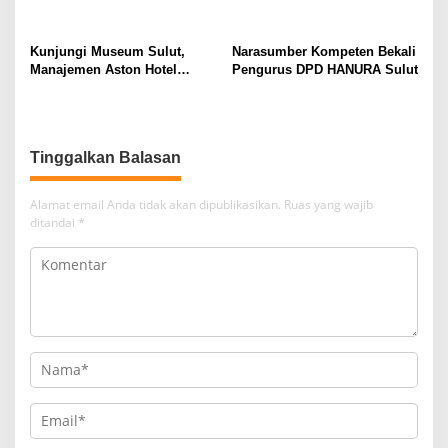
Kunjungi Museum Sulut,
Narasumber Kompeten Bekali
Manajemen Aston Hotel
Pengurus DPD HANURA Sulut
Berkomitmen Promosikan
Kebudayaan Ke Wisatawan
Tinggalkan Balasan
Alamat email Anda tidak akan dipublikasikan.
Ruas yang wajib
ditandai
*