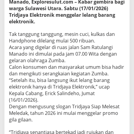
Manado, Exploresulut.com – Kabar gembira bagi
t
warga Sulawesi Utara. Sabtu (17/01/2026)
r
o
Tridjaya Elektronik menggelar lelang barang
n
elektronik.
i
k
Tak tanggung tanggung, mesin cuci, kulkas dan
Handphone dilelang mulai 500 ribuan.
Acara yang digelar di ruas jalan Sam Ratulangi
Manado ini dimulai pada jam 07.00 Wita dengan
gelaran olahraga Zumba.
Calon konsumen dan masyarakat umum bisa hadir
dan mengikuti serangkaian kegiatan Zumba.
“Setelah itu, bisa langsung ikut lelang barang
elektronik hanya di Tridjaya Elektronik,” ucap
Kepala Cabang, Erick Salindeho, Jumat
(16/01/2026).
Dengan mengusung slogan Tridjaya Siap Melesat
Meledak, tahun 2026 ini mulai menggelar promo
gila gilaan.
“Tridjaya senantiasa bertekad jadi rujukan dan