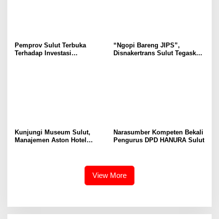
Pemprov Sulut Terbuka
“Ngopi Bareng JIPS”,
Terhadap Investasi
Disnakertrans Sulut Tegaskan
Berkualitas dan Berkelanjutan
Komitmen Lindungi Hak
Pekerja dari Ancaman PHK
Kunjungi Museum Sulut,
Narasumber Kompeten Bekali
Manajemen Aston Hotel
Pengurus DPD HANURA Sulut
Berkomitmen Promosikan
Kebudayaan Ke Wisatawan
View More