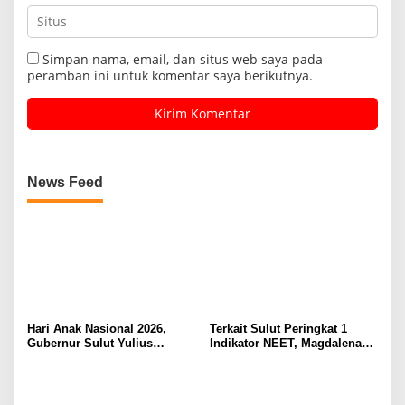
Simpan nama, email, dan situs web saya pada
peramban ini untuk komentar saya berikutnya.
News Feed
Hari Anak Nasional 2026,
Terkait Sulut Peringkat 1
Gubernur Sulut Yulius
Indikator NEET, Magdalena
Selvanus Serukan Penguatan
Wulur: Perlu Dipahami
Ruang Aman Bagi Anak, di
Secara Proposional, Agar
Lingkungan Fisik Maupun di
Tidak Timbul Persepsi Keliru
Ruang Digital
di Masyarakat