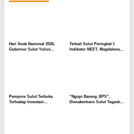
Hari Anak Nasional 2026,
Terkait Sulut Peringkat 1
Gubernur Sulut Yulius
Indikator NEET, Magdalena
Selvanus Serukan Penguatan
Wulur: Perlu Dipahami
Ruang Aman Bagi Anak, di
Secara Proposional, Agar
Lingkungan Fisik Maupun di
Tidak Timbul Persepsi Keliru
Ruang Digital
di Masyarakat
Pemprov Sulut Terbuka
“Ngopi Bareng JIPS”,
Terhadap Investasi
Disnakertrans Sulut Tegaskan
Berkualitas dan Berkelanjutan
Komitmen Lindungi Hak
Pekerja dari Ancaman PHK