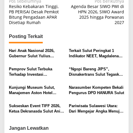
N
Pos sebelumnya
Pos berikutnya
Resiko Kebakaran Tinggi,
Agenda Besar SIWO PWI di
a
PB PERISAI Desak Pemkot
HPN 2026, SIWO Award
Bitung Pengadaan APAR
2025 hingga Porwanas
v
Disetiap Rumah
2027
i
g
Posting Terkait
a
s
Hari Anak Nasional 2026,
Terkait Sulut Peringkat 1
Gubernur Sulut Yulius
Indikator NEET, Magdalena
i
Selvanus Serukan Penguatan
Wulur: Perlu Dipahami
Ruang Aman Bagi Anak, di
Secara Proposional, Agar
p
Pemprov Sulut Terbuka
“Ngopi Bareng JIPS”,
Lingkungan Fisik Maupun di
Tidak Timbul Persepsi Keliru
Terhadap Investasi
Disnakertrans Sulut Tegaskan
o
Ruang Digital
di Masyarakat
Berkualitas dan Berkelanjutan
Komitmen Lindungi Hak
s
Pekerja dari Ancaman PHK
Kunjungi Museum Sulut,
Narasumber Kompeten Bekali
Manajemen Aston Hotel
Pengurus DPD HANURA Sulut
Berkomitmen Promosikan
Kebudayaan Ke Wisatawan
Sukseskan Event TIFF 2026,
Pariwisata Sulawesi Utara:
Ketua Dekranasda Sulut Anik
Dari Mengejar Angka Menuju
Yulius Selvanus Sumbang
Menciptakan Nilai Tambah
Desain Batik
Jangan Lewatkan