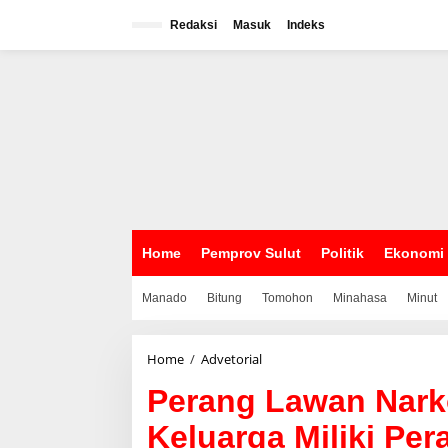
L
e
Redaksi
Masuk
Indeks
w
a
t
i
k
e
k
o
n
t
e
n
Home
Pemprov Sulut
Politik
Ekonomi
Manado
Bitung
Tomohon
Minahasa
Minut
Home
/
Advetorial
P
e
Perang Lawan Nark
r
a
Keluarga Miliki Per
n