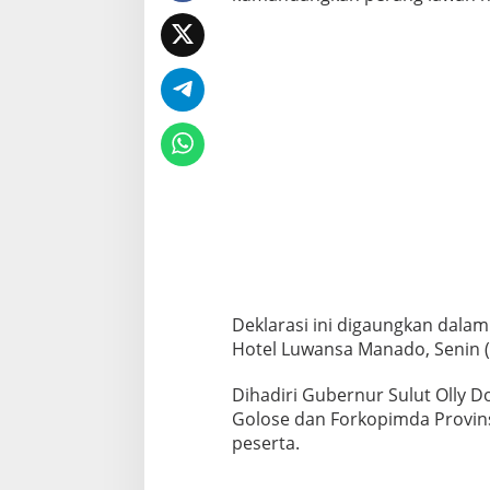
P
e
n
t
i
n
g
Deklarasi ini digaungkan dala
Hotel Luwansa Manado, Senin (
Dihadiri Gubernur Sulut Olly 
Golose dan Forkopimda Provins
peserta.