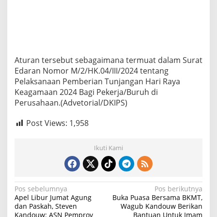
Aturan tersebut sebagaimana termuat dalam Surat
Edaran Nomor M/2/HK.04/III/2024 tentang
Pelaksanaan Pemberian Tunjangan Hari Raya
Keagamaan 2024 Bagi Pekerja/Buruh di
Perusahaan.(Advetorial/DKIPS)
Post Views:
1,958
Ikuti Kami
N
Pos sebelumnya
Pos berikutnya
Apel Libur Jumat Agung
Buka Puasa Bersama BKMT,
a
dan Paskah, Steven
Wagub Kandouw Berikan
Kandouw: ASN Pemprov
Bantuan Untuk Imam