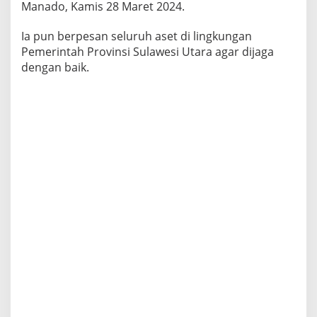
Manado, Kamis 28 Maret 2024.
a
d
i
Ia pun berpesan seluruh aset di lingkungan
P
Pemerintah Provinsi Sulawesi Utara agar dijaga
a
dengan baik.
n
u
t
a
n