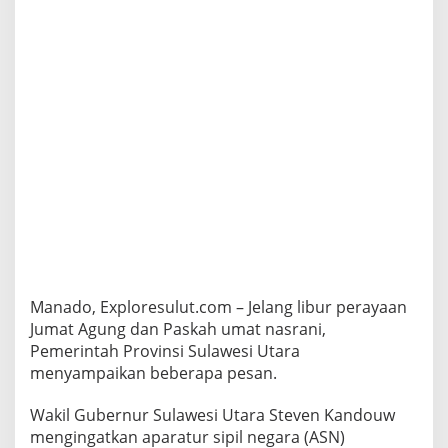
a
i
P
e
m
p
r
o
v
C
a
i
r
1
A
p
r
Manado, Exploresulut.com – Jelang libur perayaan
i
Jumat Agung dan Paskah umat nasrani,
l
,
Pemerintah Provinsi Sulawesi Utara
I
menyampaikan beberapa pesan.
n
i
Wakil Gubernur Sulawesi Utara Steven Kandouw
P
mengingatkan aparatur sipil negara (ASN)
e