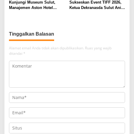
Kunjungi Museum Sulut,
Sukseskan Event TIFF 2026,
Manajemen Aston Hotel
Ketua Dekranasda Sulut Anik
Berkomitmen Promosikan
Yulius Selvanus Sumbang
Kebudayaan Ke Wisatawan
Desain Batik
Tinggalkan Balasan
Alamat email Anda tidak akan dipublikasikan.
Ruas yang wajib
ditandai
*