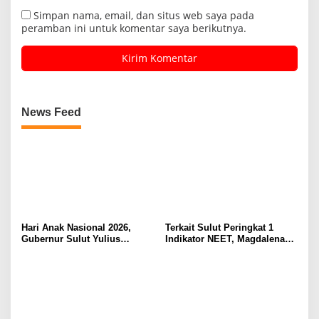
Simpan nama, email, dan situs web saya pada
peramban ini untuk komentar saya berikutnya.
News Feed
Hari Anak Nasional 2026,
Terkait Sulut Peringkat 1
Gubernur Sulut Yulius
Indikator NEET, Magdalena
Selvanus Serukan Penguatan
Wulur: Perlu Dipahami
Ruang Aman Bagi Anak, di
Secara Proposional, Agar
Lingkungan Fisik Maupun di
Tidak Timbul Persepsi Keliru
Ruang Digital
di Masyarakat