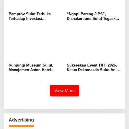
Pemprov Sulut Terbuka
“Ngopi Bareng JIPS”,
Terhadap Investasi
Disnakertrans Sulut Tegaskan
Berkualitas dan Berkelanjutan
Komitmen Lindungi Hak
Pekerja dari Ancaman PHK
Kunjungi Museum Sulut,
Sukseskan Event TIFF 2026,
Manajemen Aston Hotel
Ketua Dekranasda Sulut Anik
Berkomitmen Promosikan
Yulius Selvanus Sumbang
Kebudayaan Ke Wisatawan
Desain Batik
View More
Advertising