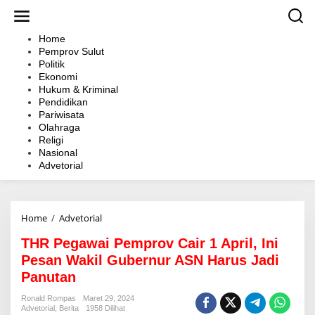
L
e
w
Home
a
Pemprov Sulut
t
Politik
i
Ekonomi
k
Hukum & Kriminal
e
Pendidikan
k
Pariwisata
o
Olahraga
n
Religi
t
Nasional
e
Advetorial
n
Home
/
Advetorial
T
H
THR Pegawai Pemprov Cair 1 April, Ini
R
P
Pesan Wakil Gubernur ASN Harus Jadi
e
Panutan
g
a
Ronald Rompas
Maret 29, 2024
w
Advetorial
,
Berita
1958 Dilihat