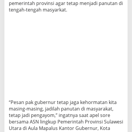
s
pemerintah provinsi agar tetap menjadi panutan di
a
tengah-tengah masyarkat.
n
W
a
k
i
l
G
u
b
e
r
n
u
r
A
S
N
“Pesan pak gubernur tetap jaga kehormatan kita
H
masing-masing, jadilah panutan di masyarakat,
a
r
tetap jadi pengayom,” ingatnya saat apel sore
u
bersama ASN lingkup Pemerintah Provinsi Sulawesi
s
Utara di Aula Mapalus Kantor Gubernur, Kota
J