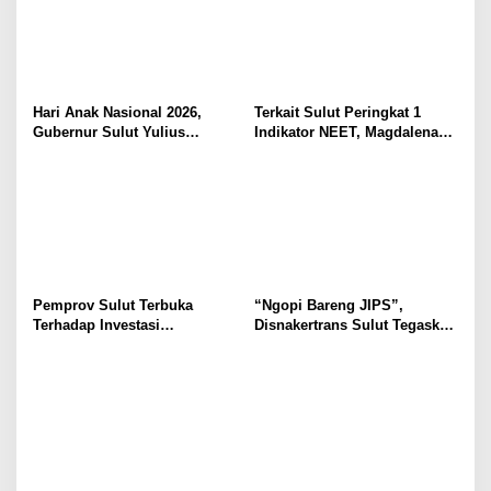
Hari Anak Nasional 2026,
Terkait Sulut Peringkat 1
Gubernur Sulut Yulius
Indikator NEET, Magdalena
Selvanus Serukan Penguatan
Wulur: Perlu Dipahami
Ruang Aman Bagi Anak, di
Secara Proposional, Agar
Lingkungan Fisik Maupun di
Tidak Timbul Persepsi Keliru
Ruang Digital
di Masyarakat
Pemprov Sulut Terbuka
“Ngopi Bareng JIPS”,
Terhadap Investasi
Disnakertrans Sulut Tegaskan
Berkualitas dan Berkelanjutan
Komitmen Lindungi Hak
Pekerja dari Ancaman PHK