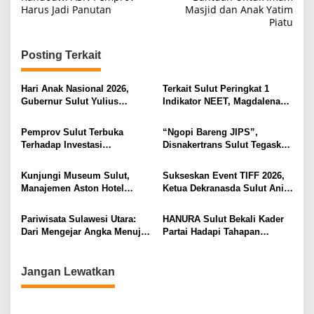
v
Harus Jadi Panutan
Masjid dan Anak Yatim
i
Piatu
g
Posting Terkait
a
s
Hari Anak Nasional 2026,
Terkait Sulut Peringkat 1
i
Gubernur Sulut Yulius
Indikator NEET, Magdalena
Selvanus Serukan Penguatan
Wulur: Perlu Dipahami
p
Ruang Aman Bagi Anak, di
Secara Proposional, Agar
Pemprov Sulut Terbuka
“Ngopi Bareng JIPS”,
o
Lingkungan Fisik Maupun di
Tidak Timbul Persepsi Keliru
Terhadap Investasi
Disnakertrans Sulut Tegaskan
Ruang Digital
di Masyarakat
s
Berkualitas dan Berkelanjutan
Komitmen Lindungi Hak
Pekerja dari Ancaman PHK
Kunjungi Museum Sulut,
Sukseskan Event TIFF 2026,
Manajemen Aston Hotel
Ketua Dekranasda Sulut Anik
Berkomitmen Promosikan
Yulius Selvanus Sumbang
Kebudayaan Ke Wisatawan
Desain Batik
Pariwisata Sulawesi Utara:
HANURA Sulut Bekali Kader
Dari Mengejar Angka Menuju
Partai Hadapi Tahapan
Menciptakan Nilai Tambah
Pemilu
Jangan Lewatkan