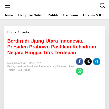
L
e
w
a
Home
Pemprov Sulut
Politik
Ekonomi
Hukum & Krimin
t
i
k
Home
/
Berita
B
e
e
k
Berdiri di Ujung Utara Indonesia,
r
o
d
n
Presiden Prabowo Pastikan Kehadiran
i
t
Negara Hingga Titik Terdepan
r
e
i
n
d
Ronald Rompas
Mei 9, 2026
Berita
,
Headline
,
Nasional
i
,
Pemerintahan
,
Sulawesi Utara
,
Talaud
603 Dilihat
U
j
u
n
g
U
t
a
r