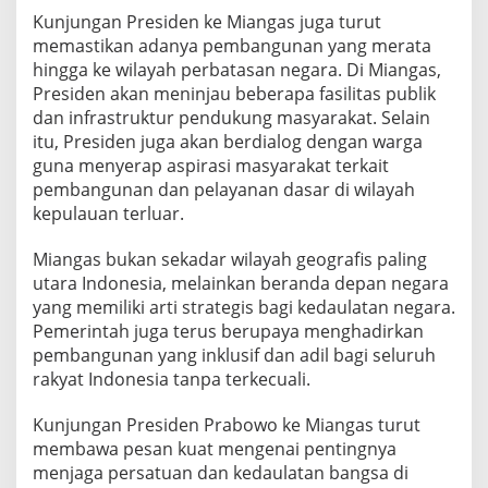
o
Kunjungan Presiden ke Miangas juga turut
P
memastikan adanya pembangunan yang merata
a
hingga ke wilayah perbatasan negara. Di Miangas,
s
t
Presiden akan meninjau beberapa fasilitas publik
i
dan infrastruktur pendukung masyarakat. Selain
k
itu, Presiden juga akan berdialog dengan warga
a
guna menyerap aspirasi masyarakat terkait
n
pembangunan dan pelayanan dasar di wilayah
K
e
kepulauan terluar.
h
a
Miangas bukan sekadar wilayah geografis paling
d
utara Indonesia, melainkan beranda depan negara
i
yang memiliki arti strategis bagi kedaulatan negara.
r
a
Pemerintah juga terus berupaya menghadirkan
n
pembangunan yang inklusif dan adil bagi seluruh
N
rakyat Indonesia tanpa terkecuali.
e
g
Kunjungan Presiden Prabowo ke Miangas turut
a
r
membawa pesan kuat mengenai pentingnya
a
menjaga persatuan dan kedaulatan bangsa di
H