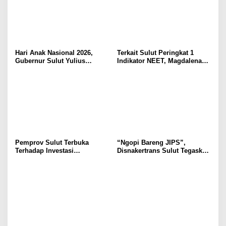
Hari Anak Nasional 2026,
Terkait Sulut Peringkat 1
Gubernur Sulut Yulius
Indikator NEET, Magdalena
Selvanus Serukan Penguatan
Wulur: Perlu Dipahami
Ruang Aman Bagi Anak, di
Secara Proposional, Agar
Lingkungan Fisik Maupun di
Tidak Timbul Persepsi Keliru
Ruang Digital
di Masyarakat
Pemprov Sulut Terbuka
“Ngopi Bareng JIPS”,
Terhadap Investasi
Disnakertrans Sulut Tegaskan
Berkualitas dan Berkelanjutan
Komitmen Lindungi Hak
Pekerja dari Ancaman PHK