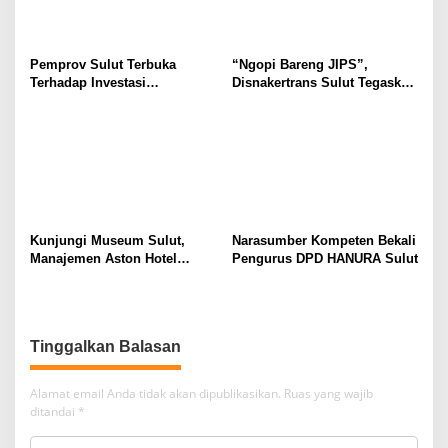
Pemprov Sulut Terbuka
“Ngopi Bareng JIPS”,
Terhadap Investasi
Disnakertrans Sulut Tegaskan
Berkualitas dan Berkelanjutan
Komitmen Lindungi Hak
Pekerja dari Ancaman PHK
Kunjungi Museum Sulut,
Narasumber Kompeten Bekali
Manajemen Aston Hotel
Pengurus DPD HANURA Sulut
Berkomitmen Promosikan
Kebudayaan Ke Wisatawan
Tinggalkan Balasan
Alamat email Anda tidak akan dipublikasikan.
Ruas yang wajib
ditandai
*