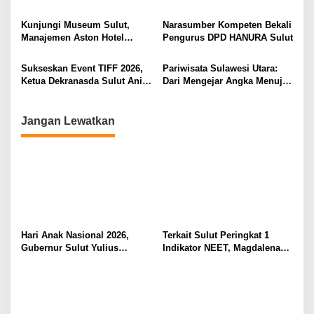
o
Ruang Digital
di Masyarakat
Berkualitas dan Berkelanjutan
Komitmen Lindungi Hak
s
Pekerja dari Ancaman PHK
Kunjungi Museum Sulut,
Narasumber Kompeten Bekali
Manajemen Aston Hotel
Pengurus DPD HANURA Sulut
Berkomitmen Promosikan
Kebudayaan Ke Wisatawan
Sukseskan Event TIFF 2026,
Pariwisata Sulawesi Utara:
Ketua Dekranasda Sulut Anik
Dari Mengejar Angka Menuju
Yulius Selvanus Sumbang
Menciptakan Nilai Tambah
Desain Batik
Jangan Lewatkan
Hari Anak Nasional 2026,
Terkait Sulut Peringkat 1
Gubernur Sulut Yulius
Indikator NEET, Magdalena
Selvanus Serukan Penguatan
Wulur: Perlu Dipahami
Ruang Aman Bagi Anak, di
Secara Proposional, Agar
Lingkungan Fisik Maupun di
Tidak Timbul Persepsi Keliru
Ruang Digital
di Masyarakat