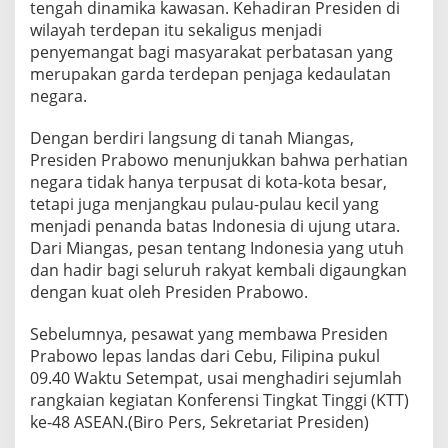
tengah dinamika kawasan. Kehadiran Presiden di
i
wilayah terdepan itu sekaligus menjadi
n
g
penyemangat bagi masyarakat perbatasan yang
g
merupakan garda terdepan penjaga kedaulatan
a
negara.
T
i
Dengan berdiri langsung di tanah Miangas,
t
i
Presiden Prabowo menunjukkan bahwa perhatian
k
negara tidak hanya terpusat di kota-kota besar,
T
tetapi juga menjangkau pulau-pulau kecil yang
e
menjadi penanda batas Indonesia di ujung utara.
r
Dari Miangas, pesan tentang Indonesia yang utuh
d
e
dan hadir bagi seluruh rakyat kembali digaungkan
p
dengan kuat oleh Presiden Prabowo.
a
n
Sebelumnya, pesawat yang membawa Presiden
Prabowo lepas landas dari Cebu, Filipina pukul
09.40 Waktu Setempat, usai menghadiri sejumlah
rangkaian kegiatan Konferensi Tingkat Tinggi (KTT)
ke-48 ASEAN.(Biro Pers, Sekretariat Presiden)