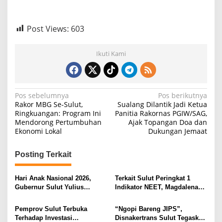
Post Views:
603
Ikuti Kami
N
Pos sebelumnya
Pos berikutnya
Rakor MBG Se-Sulut,
Sualang Dilantik Jadi Ketua
a
Ringkuangan: Program Ini
Panitia Rakornas PGIW/SAG,
Mendorong Pertumbuhan
Ajak Topangan Doa dan
v
Ekonomi Lokal
Dukungan Jemaat
i
g
Posting Terkait
a
s
Hari Anak Nasional 2026,
Terkait Sulut Peringkat 1
Gubernur Sulut Yulius
Indikator NEET, Magdalena
i
Selvanus Serukan Penguatan
Wulur: Perlu Dipahami
Ruang Aman Bagi Anak, di
Secara Proposional, Agar
p
Pemprov Sulut Terbuka
“Ngopi Bareng JIPS”,
Lingkungan Fisik Maupun di
Tidak Timbul Persepsi Keliru
Terhadap Investasi
Disnakertrans Sulut Tegaskan