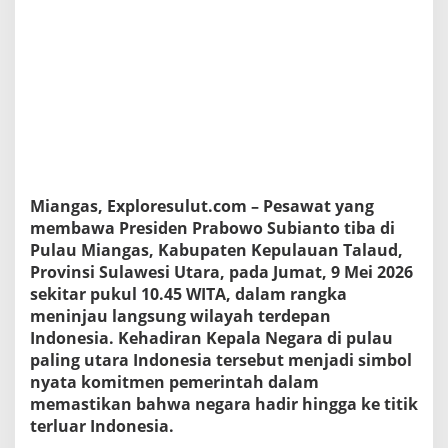
a
I
n
d
o
n
e
s
i
a
,
Miangas, Exploresulut.com – Pesawat yang
P
r
membawa Presiden Prabowo Subianto tiba di
e
Pulau Miangas, Kabupaten Kepulauan Talaud,
s
Provinsi Sulawesi Utara, pada Jumat, 9 Mei 2026
i
sekitar pukul 10.45 WITA, dalam rangka
d
meninjau langsung wilayah terdepan
e
n
Indonesia. Kehadiran Kepala Negara di pulau
P
paling utara Indonesia tersebut menjadi simbol
r
nyata komitmen pemerintah dalam
a
memastikan bahwa negara hadir hingga ke titik
b
o
terluar Indonesia.
w