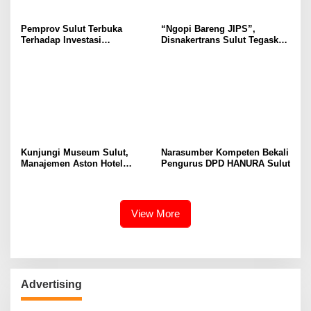
Pemprov Sulut Terbuka
“Ngopi Bareng JIPS”,
Terhadap Investasi
Disnakertrans Sulut Tegaskan
Berkualitas dan Berkelanjutan
Komitmen Lindungi Hak
Pekerja dari Ancaman PHK
Kunjungi Museum Sulut,
Narasumber Kompeten Bekali
Manajemen Aston Hotel
Pengurus DPD HANURA Sulut
Berkomitmen Promosikan
Kebudayaan Ke Wisatawan
View More
Advertising