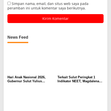
Simpan nama, email, dan situs web saya pada
peramban ini untuk komentar saya berikutnya.
News Feed
Hari Anak Nasional 2026,
Terkait Sulut Peringkat 1
Gubernur Sulut Yulius
Indikator NEET, Magdalena
Selvanus Serukan Penguatan
Wulur: Perlu Dipahami
Ruang Aman Bagi Anak, di
Secara Proposional, Agar
Lingkungan Fisik Maupun di
Tidak Timbul Persepsi Keliru
Ruang Digital
di Masyarakat