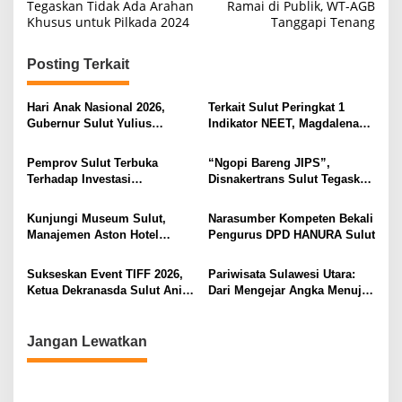
a
Tegaskan Tidak Ada Arahan
Ramai di Publik, WT-AGB
Khusus untuk Pilkada 2024
Tanggapi Tenang
v
i
Posting Terkait
g
a
Hari Anak Nasional 2026,
Terkait Sulut Peringkat 1
s
Gubernur Sulut Yulius
Indikator NEET, Magdalena
Selvanus Serukan Penguatan
Wulur: Perlu Dipahami
i
Ruang Aman Bagi Anak, di
Secara Proposional, Agar
Pemprov Sulut Terbuka
“Ngopi Bareng JIPS”,
Lingkungan Fisik Maupun di
Tidak Timbul Persepsi Keliru
p
Terhadap Investasi
Disnakertrans Sulut Tegaskan
Ruang Digital
di Masyarakat
Berkualitas dan Berkelanjutan
Komitmen Lindungi Hak
o
Pekerja dari Ancaman PHK
Kunjungi Museum Sulut,
Narasumber Kompeten Bekali
s
Manajemen Aston Hotel
Pengurus DPD HANURA Sulut
Berkomitmen Promosikan
Kebudayaan Ke Wisatawan
Sukseskan Event TIFF 2026,
Pariwisata Sulawesi Utara:
Ketua Dekranasda Sulut Anik
Dari Mengejar Angka Menuju
Yulius Selvanus Sumbang
Menciptakan Nilai Tambah
Desain Batik
Jangan Lewatkan