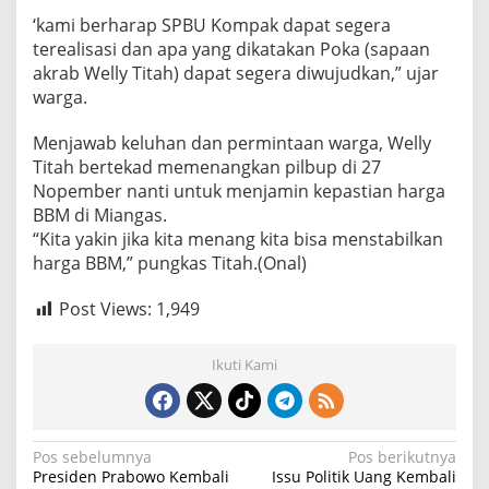
‘kami berharap SPBU Kompak dapat segera
terealisasi dan apa yang dikatakan Poka (sapaan
akrab Welly Titah) dapat segera diwujudkan,” ujar
warga.
Menjawab keluhan dan permintaan warga, Welly
Titah bertekad memenangkan pilbup di 27
Nopember nanti untuk menjamin kepastian harga
BBM di Miangas.
“Kita yakin jika kita menang kita bisa menstabilkan
harga BBM,” pungkas Titah.(Onal)
Post Views:
1,949
Ikuti Kami
N
Pos sebelumnya
Pos berikutnya
Presiden Prabowo Kembali
Issu Politik Uang Kembali