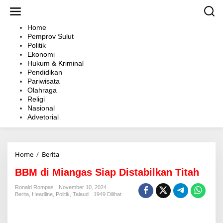
L
e
w
Home
a
Pemprov Sulut
t
Politik
i
Ekonomi
k
Hukum & Kriminal
e
Pendidikan
k
Pariwisata
o
Olahraga
n
Religi
t
Nasional
e
Advetorial
n
Home
/
Berita
B
B
BBM di Miangas Siap Distabilkan Titah
M
d
Ronald Rompas
November 10, 2024
i
Berita
,
Headline
,
Politik
,
Talaud
1949 Dilihat
M
i
a