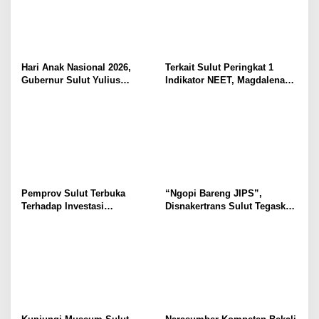
Hari Anak Nasional 2026,
Terkait Sulut Peringkat 1
Gubernur Sulut Yulius
Indikator NEET, Magdalena
Selvanus Serukan Penguatan
Wulur: Perlu Dipahami
Ruang Aman Bagi Anak, di
Secara Proposional, Agar
Lingkungan Fisik Maupun di
Tidak Timbul Persepsi Keliru
Ruang Digital
di Masyarakat
Pemprov Sulut Terbuka
“Ngopi Bareng JIPS”,
Terhadap Investasi
Disnakertrans Sulut Tegaskan
Berkualitas dan Berkelanjutan
Komitmen Lindungi Hak
Pekerja dari Ancaman PHK