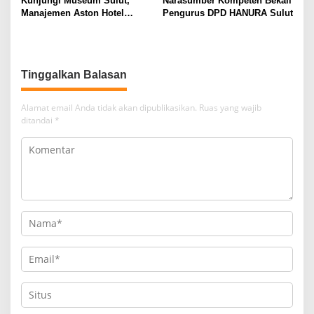
Kunjungi Museum Sulut,
Narasumber Kompeten Bekali
Manajemen Aston Hotel
Pengurus DPD HANURA Sulut
Berkomitmen Promosikan
Kebudayaan Ke Wisatawan
Tinggalkan Balasan
Alamat email Anda tidak akan dipublikasikan.
Ruas yang wajib
ditandai
*