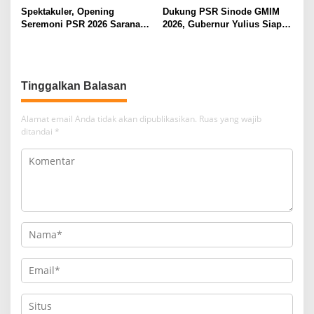
Spektakuler, Opening
Dukung PSR Sinode GMIM
Seremoni PSR 2026 Sarana
2026, Gubernur Yulius Siap
Pertumbuhan Iman dan
Meriahkan Ibadah
Pererat Persaudaraan
Pembukaan
Tinggalkan Balasan
Alamat email Anda tidak akan dipublikasikan.
Ruas yang wajib
ditandai
*