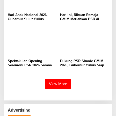
Hari Anak Nasional 2026,
Hari Ini, Ribuan Remaja
Gubernur Sulut Yulius
GMIM Meriahkan PSR di
Selvanus Serukan Penguatan
Manado
Ruang Aman Bagi Anak, di
Lingkungan Fisik Maupun di
Ruang Digital
Spektakuler, Opening
Dukung PSR Sinode GMIM
Seremoni PSR 2026 Sarana
2026, Gubernur Yulius Siap
Pertumbuhan Iman dan
Meriahkan Ibadah
Pererat Persaudaraan
Pembukaan
View More
Advertising