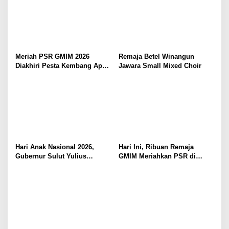
Meriah PSR GMIM 2026
Remaja Betel Winangun
Diakhiri Pesta Kembang Api,
Jawara Small Mixed Choir
Sualang Sampaikan Syukur
dan Terima Kasih
Hari Anak Nasional 2026,
Hari Ini, Ribuan Remaja
Gubernur Sulut Yulius
GMIM Meriahkan PSR di
Selvanus Serukan Penguatan
Manado
Ruang Aman Bagi Anak, di
Lingkungan Fisik Maupun di
Ruang Digital