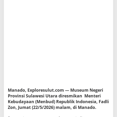
d
l
y
Z
o
n
,
S
u
l
u
t
K
i
n
i
M
i
l
Manado, Exploresulut.com — Museum Negeri
i
Provinsi Sulawesi Utara diresmikan Menteri
k
i
Kebudayaan (Menbud) Republik Indonesia, Fadli
M
Zon, Jumat (22/5/2026) malam, di Manado.
u
s