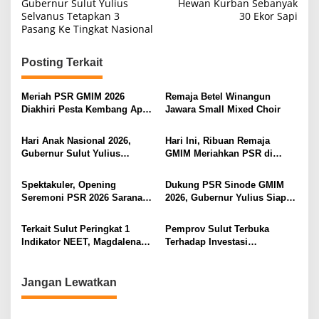
a
Gubernur Sulut Yulius
Hewan Kurban Sebanyak
Selvanus Tetapkan 3
30 Ekor Sapi
v
Pasang Ke Tingkat Nasional
i
g
Posting Terkait
a
s
Meriah PSR GMIM 2026
Remaja Betel Winangun
Diakhiri Pesta Kembang Api,
Jawara Small Mixed Choir
i
Sualang Sampaikan Syukur
dan Terima Kasih
p
Hari Anak Nasional 2026,
Hari Ini, Ribuan Remaja
Gubernur Sulut Yulius
GMIM Meriahkan PSR di
o
Selvanus Serukan Penguatan
Manado
s
Ruang Aman Bagi Anak, di
Spektakuler, Opening
Dukung PSR Sinode GMIM
Lingkungan Fisik Maupun di
Seremoni PSR 2026 Sarana
2026, Gubernur Yulius Siap
Ruang Digital
Pertumbuhan Iman dan
Meriahkan Ibadah
Pererat Persaudaraan
Pembukaan
Terkait Sulut Peringkat 1
Pemprov Sulut Terbuka
Indikator NEET, Magdalena
Terhadap Investasi
Wulur: Perlu Dipahami
Berkualitas dan Berkelanjutan
Secara Proposional, Agar
Tidak Timbul Persepsi Keliru
Jangan Lewatkan
di Masyarakat