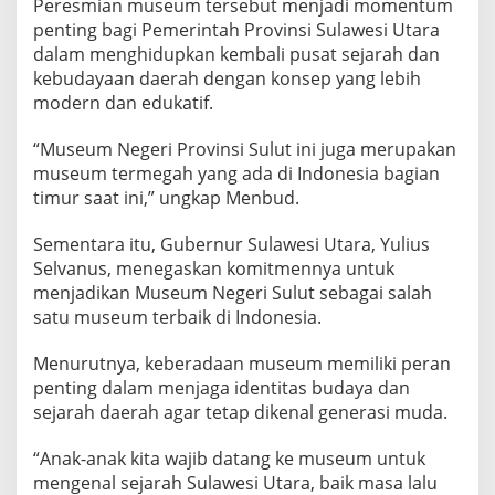
Peresmian museum tersebut menjadi momentum
e
penting bagi Pemerintah Provinsi Sulawesi Utara
u
m
dalam menghidupkan kembali pusat sejarah dan
T
kebudayaan daerah dengan konsep yang lebih
e
modern dan edukatif.
r
m
“Museum Negeri Provinsi Sulut ini juga merupakan
e
g
museum termegah yang ada di Indonesia bagian
a
timur saat ini,” ungkap Menbud.
h
d
Sementara itu, Gubernur Sulawesi Utara, Yulius
i
Selvanus, menegaskan komitmennya untuk
I
n
menjadikan Museum Negeri Sulut sebagai salah
d
satu museum terbaik di Indonesia.
o
n
Menurutnya, keberadaan museum memiliki peran
e
penting dalam menjaga identitas budaya dan
s
i
sejarah daerah agar tetap dikenal generasi muda.
a
T
“Anak-anak kita wajib datang ke museum untuk
i
mengenal sejarah Sulawesi Utara, baik masa lalu
m