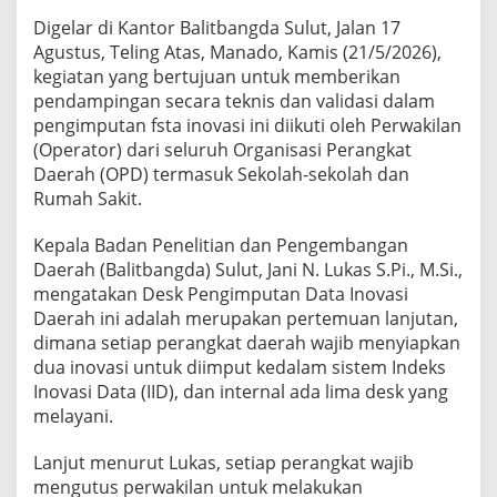
v
Digelar di Kantor Balitbangda Sulut, Jalan 17
a
Agustus, Teling Atas, Manado, Kamis (21/5/2026),
s
i
kegiatan yang bertujuan untuk memberikan
D
pendampingan secara teknis dan validasi dalam
a
pengimputan fsta inovasi ini diikuti oleh Perwakilan
e
(Operator) dari seluruh Organisasi Perangkat
r
a
Daerah (OPD) termasuk Sekolah-sekolah dan
h
Rumah Sakit.
T
a
Kepala Badan Penelitian dan Pengembangan
h
Daerah (Balitbangda) Sulut, Jani N. Lukas S.Pi., M.Si.,
u
n
mengatakan Desk Pengimputan Data Inovasi
2
Daerah ini adalah merupakan pertemuan lanjutan,
0
dimana setiap perangkat daerah wajib menyiapkan
2
dua inovasi untuk diimput kedalam sistem Indeks
6
Inovasi Data (IID), dan internal ada lima desk yang
melayani.
Lanjut menurut Lukas, setiap perangkat wajib
mengutus perwakilan untuk melakukan