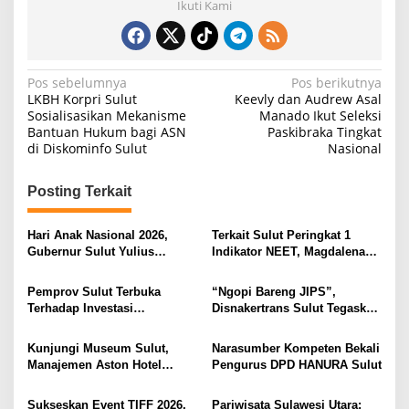
Ikuti Kami
N
Pos sebelumnya
Pos berikutnya
LKBH Korpri Sulut
Keevly dan Audrew Asal
a
Sosialisasikan Mekanisme
Manado Ikut Seleksi
Bantuan Hukum bagi ASN
Paskibraka Tingkat
v
di Diskominfo Sulut
Nasional
i
g
Posting Terkait
a
s
Hari Anak Nasional 2026,
Terkait Sulut Peringkat 1
Gubernur Sulut Yulius
Indikator NEET, Magdalena
i
Selvanus Serukan Penguatan
Wulur: Perlu Dipahami
Ruang Aman Bagi Anak, di
Secara Proposional, Agar
p
Pemprov Sulut Terbuka
“Ngopi Bareng JIPS”,
Lingkungan Fisik Maupun di
Tidak Timbul Persepsi Keliru
Terhadap Investasi
Disnakertrans Sulut Tegaskan
o
Ruang Digital
di Masyarakat
Berkualitas dan Berkelanjutan
Komitmen Lindungi Hak
s
Pekerja dari Ancaman PHK
Kunjungi Museum Sulut,
Narasumber Kompeten Bekali
Manajemen Aston Hotel
Pengurus DPD HANURA Sulut
Berkomitmen Promosikan
Kebudayaan Ke Wisatawan
Sukseskan Event TIFF 2026,
Pariwisata Sulawesi Utara: