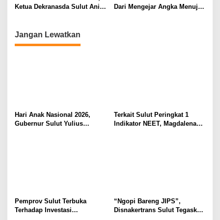
Ketua Dekranasda Sulut Anik
Dari Mengejar Angka Menuju
Yulius Selvanus Sumbang
Menciptakan Nilai Tambah
Desain Batik
Jangan Lewatkan
Hari Anak Nasional 2026,
Terkait Sulut Peringkat 1
Gubernur Sulut Yulius
Indikator NEET, Magdalena
Selvanus Serukan Penguatan
Wulur: Perlu Dipahami
Ruang Aman Bagi Anak, di
Secara Proposional, Agar
Lingkungan Fisik Maupun di
Tidak Timbul Persepsi Keliru
Ruang Digital
di Masyarakat
Pemprov Sulut Terbuka
“Ngopi Bareng JIPS”,
Terhadap Investasi
Disnakertrans Sulut Tegaskan
Berkualitas dan Berkelanjutan
Komitmen Lindungi Hak