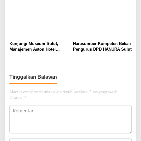
Pekerja dari Ancaman PHK
Kunjungi Museum Sulut,
Narasumber Kompeten Bekali
Manajemen Aston Hotel
Pengurus DPD HANURA Sulut
Berkomitmen Promosikan
Kebudayaan Ke Wisatawan
Tinggalkan Balasan
Alamat email Anda tidak akan dipublikasikan.
Ruas yang wajib
ditandai
*