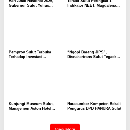
Hari Anak Nasional 2026,
Terkait Sulut Peringkat 1
Gubernur Sulut Yulius
Indikator NEET, Magdalena
Selvanus Serukan Penguatan
Wulur: Perlu Dipahami
Ruang Aman Bagi Anak, di
Secara Proposional, Agar
Lingkungan Fisik Maupun di
Tidak Timbul Persepsi Keliru
Ruang Digital
di Masyarakat
Pemprov Sulut Terbuka
“Ngopi Bareng JIPS”,
Terhadap Investasi
Disnakertrans Sulut Tegaskan
Berkualitas dan Berkelanjutan
Komitmen Lindungi Hak
Pekerja dari Ancaman PHK
Kunjungi Museum Sulut,
Narasumber Kompeten Bekali
Manajemen Aston Hotel
Pengurus DPD HANURA Sulut
Berkomitmen Promosikan
Kebudayaan Ke Wisatawan
View More