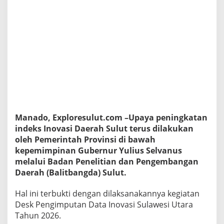
l
a
r
D
e
s
k
P
e
n
g
i
m
Manado, Exploresulut.com –Upaya peningkatan
p
indeks Inovasi Daerah Sulut terus dilakukan
u
oleh Pemerintah Provinsi di bawah
t
a
kepemimpinan Gubernur Yulius Selvanus
n
melalui Badan Penelitian dan Pengembangan
D
Daerah (Balitbangda) Sulut.
a
t
Hal ini terbukti dengan dilaksanakannya kegiatan
a
I
Desk Pengimputan Data Inovasi Sulawesi Utara
n
Tahun 2026.
o