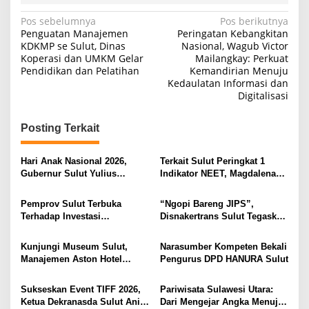
N
Pos sebelumnya
Pos berikutnya
Penguatan Manajemen
Peringatan Kebangkitan
a
KDKMP se Sulut, Dinas
Nasional, Wagub Victor
Koperasi dan UMKM Gelar
Mailangkay: Perkuat
v
Pendidikan dan Pelatihan
Kemandirian Menuju
i
Kedaulatan Informasi dan
Digitalisasi
g
a
Posting Terkait
s
i
Hari Anak Nasional 2026,
Terkait Sulut Peringkat 1
Gubernur Sulut Yulius
Indikator NEET, Magdalena
p
Selvanus Serukan Penguatan
Wulur: Perlu Dipahami
o
Ruang Aman Bagi Anak, di
Secara Proposional, Agar
Pemprov Sulut Terbuka
“Ngopi Bareng JIPS”,
Lingkungan Fisik Maupun di
Tidak Timbul Persepsi Keliru
s
Terhadap Investasi
Disnakertrans Sulut Tegaskan
Ruang Digital
di Masyarakat
Berkualitas dan Berkelanjutan
Komitmen Lindungi Hak
Pekerja dari Ancaman PHK
Kunjungi Museum Sulut,
Narasumber Kompeten Bekali
Manajemen Aston Hotel
Pengurus DPD HANURA Sulut
Berkomitmen Promosikan
Kebudayaan Ke Wisatawan
Sukseskan Event TIFF 2026,
Pariwisata Sulawesi Utara:
Ketua Dekranasda Sulut Anik
Dari Mengejar Angka Menuju