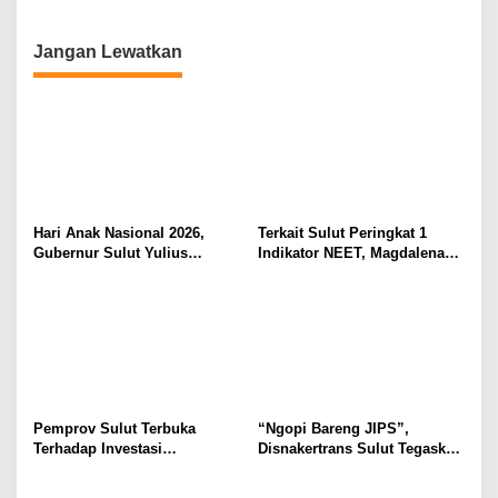
Yulius Selvanus Sumbang
Menciptakan Nilai Tambah
Desain Batik
Jangan Lewatkan
Hari Anak Nasional 2026,
Terkait Sulut Peringkat 1
Gubernur Sulut Yulius
Indikator NEET, Magdalena
Selvanus Serukan Penguatan
Wulur: Perlu Dipahami
Ruang Aman Bagi Anak, di
Secara Proposional, Agar
Lingkungan Fisik Maupun di
Tidak Timbul Persepsi Keliru
Ruang Digital
di Masyarakat
Pemprov Sulut Terbuka
“Ngopi Bareng JIPS”,
Terhadap Investasi
Disnakertrans Sulut Tegaskan
Berkualitas dan Berkelanjutan
Komitmen Lindungi Hak
Pekerja dari Ancaman PHK