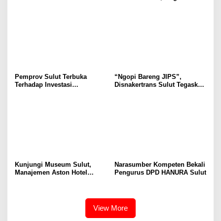
Selvanus Serukan Penguatan
Wulur: Perlu Dipahami
Ruang Aman Bagi Anak, di
Secara Proposional, Agar
Lingkungan Fisik Maupun di
Tidak Timbul Persepsi Keliru
Ruang Digital
di Masyarakat
Pemprov Sulut Terbuka
“Ngopi Bareng JIPS”,
Terhadap Investasi
Disnakertrans Sulut Tegaskan
Berkualitas dan Berkelanjutan
Komitmen Lindungi Hak
Pekerja dari Ancaman PHK
Kunjungi Museum Sulut,
Narasumber Kompeten Bekali
Manajemen Aston Hotel
Pengurus DPD HANURA Sulut
Berkomitmen Promosikan
Kebudayaan Ke Wisatawan
View More