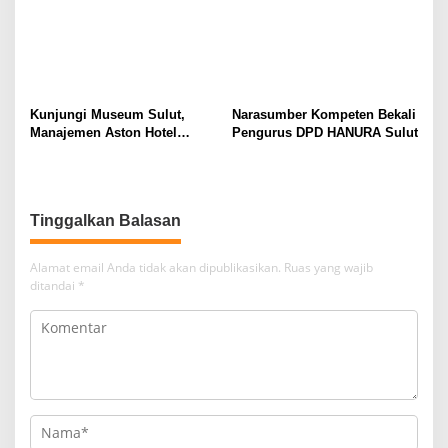
Kunjungi Museum Sulut,
Narasumber Kompeten Bekali
Manajemen Aston Hotel
Pengurus DPD HANURA Sulut
Berkomitmen Promosikan
Kebudayaan Ke Wisatawan
Tinggalkan Balasan
Alamat email Anda tidak akan dipublikasikan.
Ruas yang wajib
ditandai
*