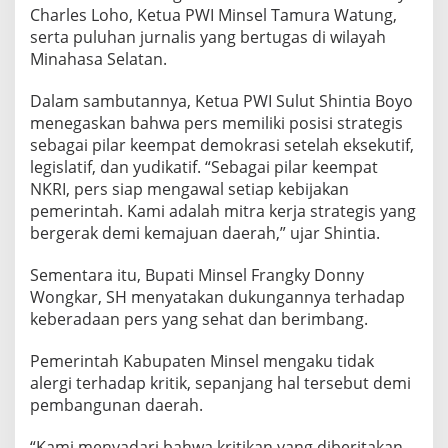
r
Charles Loho, Ketua PWI Minsel Tamura Watung,
k
serta puluhan jurnalis yang bertugas di wilayah
o
Minahasa Selatan.
p
i
Dalam sambutannya, Ketua PWI Sulut Shintia Boyo
m
d
menegaskan bahwa pers memiliki posisi strategis
a
sebagai pilar keempat demokrasi setelah eksekutif,
S
legislatif, dan yudikatif. “Sebagai pilar keempat
e
NKRI, pers siap mengawal setiap kebijakan
p
a
pemerintah. Kami adalah mitra kerja strategis yang
k
bergerak demi kemajuan daerah,” ujar Shintia.
a
t
Sementara itu, Bupati Minsel Frangky Donny
J
Wongkar, SH menyatakan dukungannya terhadap
a
m
keberadaan pers yang sehat dan berimbang.
i
n
Pemerintah Kabupaten Minsel mengaku tidak
K
alergi terhadap kritik, sepanjang hal tersebut demi
e
pembangunan daerah.
m
e
r
“Kami menyadari bahwa kritikan yang diberitakan