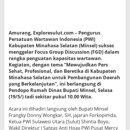
B
u
p
a
t
i
Amurang, Exploresulut.com – Pengurus
F
Persatuan Wartawan Indonesia (PWI)
r
a
Kabupaten Minahasa Selatan (Minsel) sukses
n
menggelar Focus Group Discussion (FGD) dalam
g
rangka penguatan kapasitas wartawan.
k
Kegiatan, dengan tema “Mewujudkan Pers
y
W
Sehat, Profesional, dan Beretika di Kabupaten
o
Minahasa Selatan untuk Pembangunan Daerah
n
yang Berkelanjutan”, ini berlangsung di
g
Pendopo Rumah Dinas Bupati Minsel, Selasa
k
(19/5/) tadi sekitar pukul 10.00 Wita.
a
r
d
Acara ini dihadiri langsung oleh Bupati Minsel
a
Frangky Donny Wongkar, SH, jajaran Forkopimda,
n
Ketua PWI Sulawesi Utara (Sulut) Shintia Boyo,
F
Wakil Direktur I Satgas Anti Hoax PWI Pusat Mercy
o