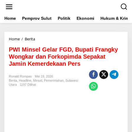
L
e
w
a
Home
Pemprov Sulut
Politik
Ekonomi
Hukum & Krimin
t
i
k
Home
/
Berita
P
e
W
k
PWI Minsel Gelar FGD, Bupati Frangky
I
o
M
n
Wongkar dan Forkopimda Sepakat
i
t
Jamin Kemerdekaan Pers
n
e
s
n
e
Ronald Rompas
Mei 19, 2026
Berita
,
Headline
,
Minsel
l
,
Pemerintahan
,
Sulawesi
Utara
1197 Dilihat
G
e
l
a
r
F
G
D
,