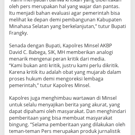
d
oleh pers merupakan hal yang wajar dan pantas.
e
Itu menjadi bahan evaluasi agar pemerintah bisa
k
melihat ke depan demi pembangunan Kabupaten
a
a
Minahasa Selatan yang berkelanjutan,” tutur Bupati
n
Frangky.
P
e
Senada dengan Bupati, Kapolres Minsel AKBP
r
David C. Babega, SIK, MH memberikan analogi
s
menarik mengenai peran kritik dari media.
“Kami bukan anti kritik, justru kami perlu dikritik.
Karena kritik itu adalah obat yang mujarab dalam
proses hukum demi mengoreksi lembaga
pemerintah,” tutur Kapolres Minsel.
Kapolres juga menghimbau wartawan di Minsel
untuk selalu menyajikan berita yang akurat, yang
dapat dipahami oleh masyarakat. Dan menghindari
pemberitaan yang bisa membuat masyarakat
bingung. “Selama pemberitaan yang dilakukan oleh
teman-teman Pers merupakan produk jurnalistik