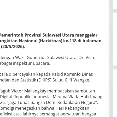
Pemerintah Provinsi Sulawesi Utara menggelar
angkitan Nasional (Harkitnas) ke-118 di halaman
(20/5/2026).
engan Wakil Gubernur Sulawesi Utara, Dr. Victor
ebagai inspektur upacara.
ara dipercayakan kepada Kabid Kominfo Dinas
dian dan Statistik (DKIPS) Sulut, Cliff Wangke.
Wagub Victor Mailangkay membacakan sambutan
igital Republik Indonesia, Meutya Viada Hafid, yang
26, “Jaga Tunas Bangsa Demi Kedaulatan Negara”.
Komdigi menegaskan bahwa Hari Kebangkitan
fleksi atas lahirnya semangat persatuan bangsa