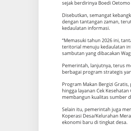
k
sejak berdirinya Boedi Oetomo
u
a
Disebutkan, semangat kebangk
t
dengan tantangan zaman, teru
K
kedaulatan informasi.
e
m
a
“Memasuki tahun 2026 ini, tan
n
teritorial menuju kedaulatan in
d
sambutan yang dibacakan Wagu
i
r
i
Pemerintah, lanjutnya, terus m
a
berbagai program strategis y
n
M
Program Makan Bergizi Gratis
e
hingga layanan Cek Kesehatan 
n
u
membangun kualitas sumber da
j
u
Selain itu, pemerintah juga 
K
Koperasi Desa/Kelurahan Mera
e
ekonomi baru di tingkat desa.
d
a