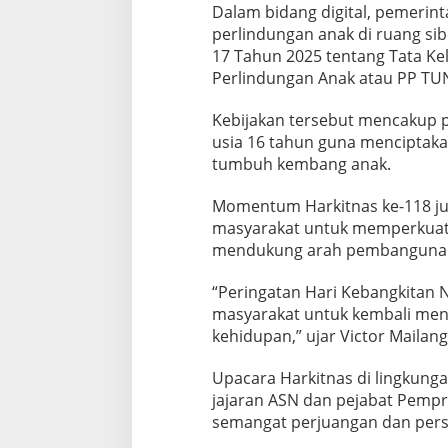
u
Dalam bidang digital, pemerin
l
perlindungan anak di ruang s
a
17 Tahun 2025 tentang Tata Ke
t
Perlindungan Anak atau PP TU
a
n
I
Kebijakan tersebut mencakup p
n
usia 16 tahun guna menciptakan
f
tumbuh kembang anak.
o
r
Momentum Harkitnas ke-118 ju
m
a
masyarakat untuk memperkuat sol
s
mendukung arah pembangunan na
i
d
“Peringatan Hari Kebangkitan 
a
masyarakat untuk kembali meny
n
D
kehidupan,” ujar Victor Maila
i
g
Upacara Harkitnas di lingkunga
i
jajaran ASN dan pejabat Pemp
t
semangat perjuangan dan pers
a
l