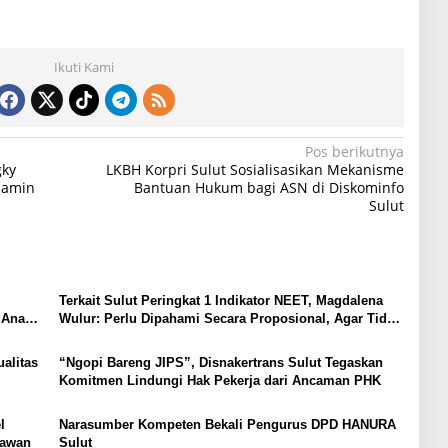
Ikuti Kami
Pos berikutnya
gky
LKBH Korpri Sulut Sosialisasikan Mekanisme
Jamin
Bantuan Hukum bagi ASN di Diskominfo
Sulut
Terkait Sulut Peringkat 1 Indikator NEET, Magdalena
 Anak,
Wulur: Perlu Dipahami Secara Proposional, Agar Tidak
Timbul Persepsi Keliru di Masyarakat
alitas
“Ngopi Bareng JIPS”, Disnakertrans Sulut Tegaskan
Komitmen Lindungi Hak Pekerja dari Ancaman PHK
l
Narasumber Kompeten Bekali Pengurus DPD HANURA
tawan
Sulut