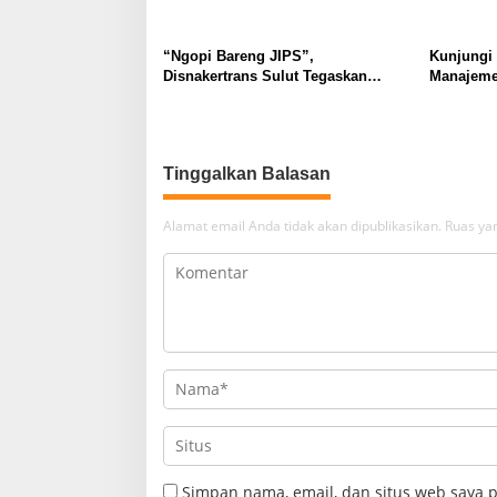
“Ngopi Bareng JIPS”,
Kunjungi
Disnakertrans Sulut Tegaskan
Manajeme
Komitmen Lindungi Hak Pekerja
Berkomit
dari Ancaman PHK
Kebudaya
Tinggalkan Balasan
Alamat email Anda tidak akan dipublikasikan.
Ruas yan
Simpan nama, email, dan situs web saya 