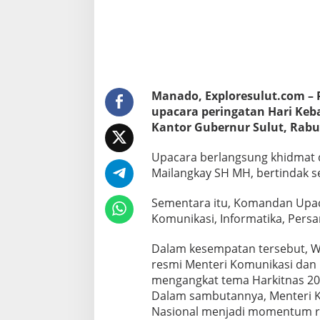
W
a
g
u
b
V
i
c
Manado, Exploresulut.com – 
t
upacara peringatan Hari Keb
o
Kantor Gubernur Sulut, Rabu 
r
M
Upacara berlangsung khidmat d
a
i
Mailangkay SH MH, bertindak s
l
a
Sementara itu, Komandan Upac
n
Komunikasi, Informatika, Persan
g
k
a
Dalam kesempatan tersebut, 
y
resmi Menteri Komunikasi dan D
:
mengangkat tema Harkitnas 20
P
Dalam sambutannya, Menteri 
e
Nasional menjadi momentum re
r