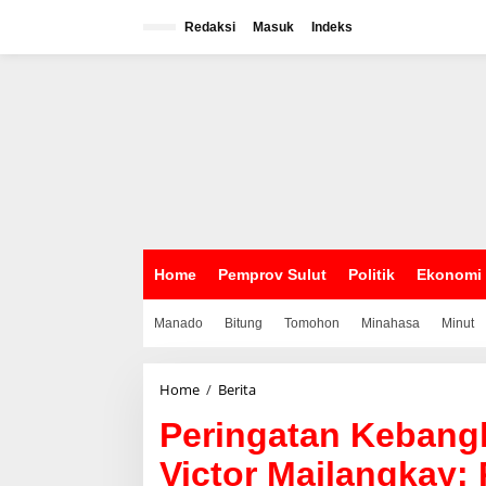
L
e
Redaksi
Masuk
Indeks
w
a
t
i
k
e
k
o
n
t
e
n
Home
Pemprov Sulut
Politik
Ekonomi
Manado
Bitung
Tomohon
Minahasa
Minut
Home
/
Berita
P
e
Peringatan Kebang
r
i
Victor Mailangkay:
n