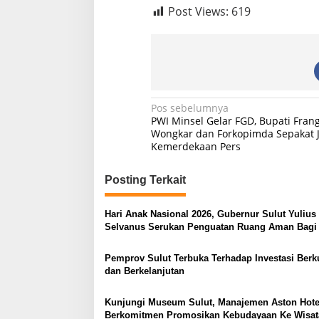
i
Post Views:
619
s
a
s
i
N
Pos sebelumnya
PWI Minsel Gelar FGD, Bupati Fran
a
Wongkar dan Forkopimda Sepakat 
Kemerdekaan Pers
v
i
Posting Terkait
g
a
Hari Anak Nasional 2026, Gubernur Sulut Yulius
s
Selvanus Serukan Penguatan Ruang Aman Bagi
di Lingkungan Fisik Maupun di Ruang Digital
i
Pemprov Sulut Terbuka Terhadap Investasi Berku
p
dan Berkelanjutan
o
Kunjungi Museum Sulut, Manajemen Aston Hote
s
Berkomitmen Promosikan Kebudayaan Ke Wisa