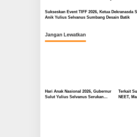
Sukseskan Event TIFF 2026, Ketua Dekranasda S
Anik Yulius Selvanus Sumbang Desain Batik
Jangan Lewatkan
Hari Anak Nasional 2026, Gubernur
Terkait Su
Sulut Yulius Selvanus Serukan
NEET, Ma
Penguatan Ruang Aman Bagi Anak,
Dipahami 
di Lingkungan Fisik Maupun di
Tidak Tim
Ruang Digital
Masyarak