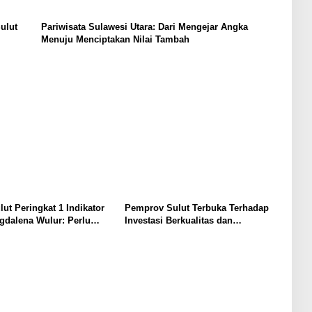
ulut
Pariwisata Sulawesi Utara: Dari Mengejar Angka
Menuju Menciptakan Nilai Tambah
lut Peringkat 1 Indikator
Pemprov Sulut Terbuka Terhadap
gdalena Wulur: Perlu
Investasi Berkualitas dan
Secara Proposional, Agar
Berkelanjutan
bul Persepsi Keliru di
at