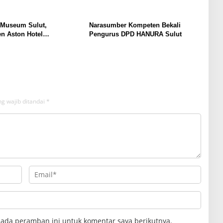
 Museum Sulut,
Narasumber Kompeten Bekali
n Aston Hotel
Pengurus DPD HANURA Sulut
men Promosikan
an Ke Wisatawan
g wajib ditandai
*
pada peramban ini untuk komentar saya berikutnya.