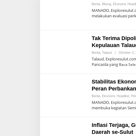
x
Berita
,
Bitung
,
Ekonomi
,
Headl
p
l
MANADO, Exploresulut.c
o
melakukan evaluasi pe
r
e
S
u
Tak Terima Dipol
l
u
Kepulauan Tala
t
Berita
,
Talaud
|
Oktober 3,
Talaud, Exploresulut.c
Pancasila yang
Baca Sel
Stabilitas Ekono
Peran Perbanka
Berita
,
Ekonomi
,
Headline
,
Pe
MANADO, Exploresulut.c
membuka kegiatan Sem
Inflasi Terjaga, 
Daerah se-Sulut