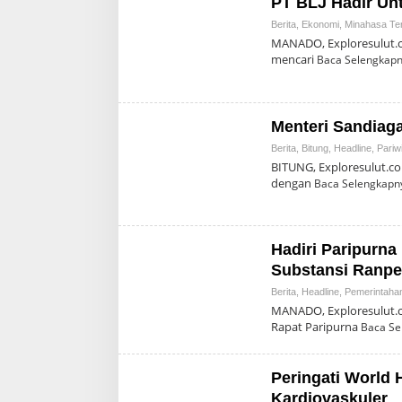
PT BLJ Hadir Un
Berita
,
Ekonomi
,
Minahasa Te
MANADO, Exploresulut.c
mencari
Baca Selengkap
Menteri Sandia
Berita
,
Bitung
,
Headline
,
Pariw
BITUNG, Exploresulut.co
dengan
Baca Selengkapn
Hadiri Paripurn
Substansi Ranpe
Berita
,
Headline
,
Pemerintaha
MANADO, Exploresulut.c
Rapat Paripurna
Baca Se
Peringati World 
Kardiovaskuler