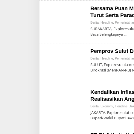
Bersama Puan M
Turut Serta Par
Berita
,
Headline
,
Pemerintaha
SURAKARTA, Exploresulut
Baca Selengkapnya
Pemprov Sulut D
Berita
,
Headline
,
Pemerintaha
SULUT, Exploresulut.co
Birokrasi (MenPAN-RB)
Kendalikan Infla
Realisasikan An
Berita
,
Ekonomi
,
Headline
,
Jak
JAKARTA, Exploresulut.
Bupati/Wakil Bupati
Bac