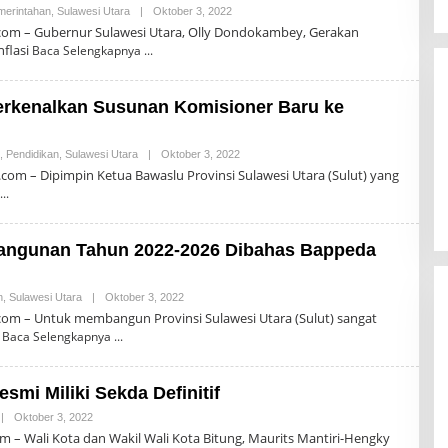
R
merintahan
,
Sulawesi Utara
|
Oktober 3, 2022
O
O
L
om – Gubernur Sulawesi Utara, Olly Dondokambey, Gerakan
M
E
nflasi
Baca Selengkapnya
P
H
A
R
S
O
N
erkenalkan Susunan Komisioner Baru ke
A
L
D
R
,
Pendidikan
,
Sulawesi Utara
|
Oktober 3, 2022
O
O
L
om – Dipimpin Ketua Bawaslu Provinsi Sulawesi Utara (Sulut) yang
M
E
P
H
A
R
S
O
N
angunan Tahun 2022-2026 Dibahas Bappeda
A
L
D
R
n
,
Sulawesi Utara
|
Oktober 3, 2022
O
O
L
om – Untuk membangun Provinsi Sulawesi Utara (Sulut) sangat
M
E
n
Baca Selengkapnya
P
H
A
R
S
O
N
smi Miliki Sekda Definitif
A
L
|
Oktober 3, 2022
O
D
L
m – Wali Kota dan Wakil Wali Kota Bitung, Maurits Mantiri-Hengky
R
E