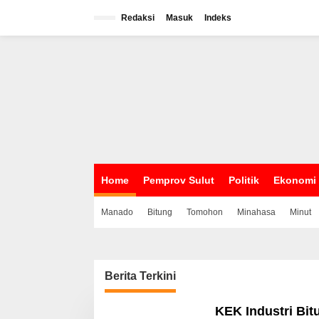
L
e
Redaksi
Masuk
Indeks
w
a
t
i
k
e
k
o
n
t
e
n
Home
Pemprov Sulut
Politik
Ekonomi
Manado
Bitung
Tomohon
Minahasa
Minut
Berita Terkini
E
KEK Industri Bit