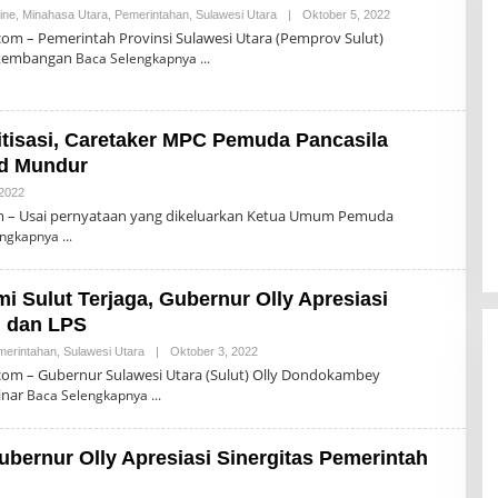
ine
,
Minahasa Utara
,
Pemerintahan
,
Sulawesi Utara
|
Oktober 5, 2022
O
L
om – Pemerintah Provinsi Sulawesi Utara (Pemprov Sulut)
E
rkembangan
Baca Selengkapnya
H
R
O
N
A
itisasi, Caretaker MPC Pemuda Pancasila
L
D
ud Mundur
R
O
 2022
O
M
L
om – Usai pernyataan yang dikeluarkan Ketua Umum Pemuda
P
E
A
engkapnya
H
S
R
O
N
mi Sulut Terjaga, Gubernur Olly Apresiasi
A
L
n dan LPS
D
R
merintahan
,
Sulawesi Utara
|
Oktober 3, 2022
O
O
L
om – Gubernur Sulawesi Utara (Sulut) Olly Dondokambey
M
E
inar
Baca Selengkapnya
P
H
A
R
S
O
N
Gubernur Olly Apresiasi Sinergitas Pemerintah
A
L
D