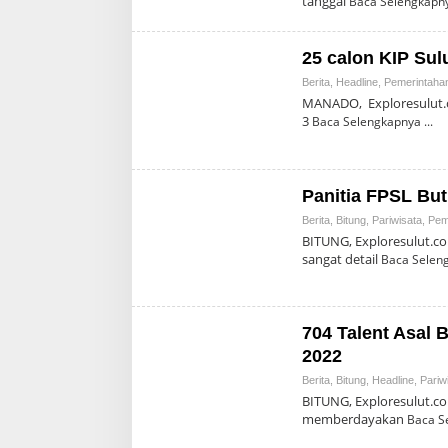
tanggal
Baca Selengkapn
25 calon KIP Sul
Berita
,
Headline
,
Pemerintaha
MANADO, Exploresulut.co
3
Baca Selengkapnya
Panitia FPSL Bu
Berita
,
Bitung
,
Pariwisata
,
Pem
BITUNG, Exploresulut.c
sangat detail
Baca Selen
704 Talent Asal 
2022
Berita
,
Bitung
,
Headline
,
Pariw
BITUNG, Exploresulut.co
memberdayakan
Baca S