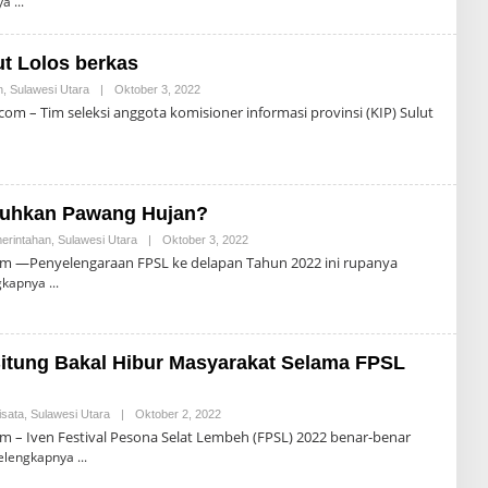
ya
P
H
A
R
S
O
N
ut Lolos berkas
A
L
n
,
Sulawesi Utara
|
Oktober 3, 2022
O
D
L
m – Tim seleksi anggota komisioner informasi provinsi (KIP) Sulut
R
E
O
H
M
R
P
O
A
N
S
A
tuhkan Pawang Hujan?
L
D
erintahan
,
Sulawesi Utara
|
Oktober 3, 2022
O
R
L
O
om —Penyelengaraan FPSL ke delapan Tahun 2022 ini rupanya
E
M
gkapnya
H
P
R
A
O
S
N
A
Bitung Bakal Hibur Masyarakat Selama FPSL
L
D
R
O
isata
,
Sulawesi Utara
|
Oktober 2, 2022
O
M
L
m – Iven Festival Pesona Selat Lembeh (FPSL) 2022 benar-benar
P
E
A
elengkapnya
H
S
R