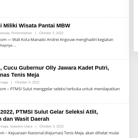
O
H
M
R
P
O
A
N
S
A
 Miliki Wisata Pantai MBW
L
D
iwisata
,
Pemerintahan
|
Oktober 3, 2022
O
R
L
O
com — Wali Kota Manado Andrei Angouw menghadiri kegiatan
E
M
gkapnya
H
P
R
A
O
S
N
A
, Cucu Gubernur Olly Jawara Kadet Putri,
L
D
rnas Tenis Meja
R
O
hraga
|
Oktober 3, 2022
O
M
L
om – PTMSI Sulut menggelar seleksi terbuka untuk mendapatkan
P
E
A
H
S
R
O
N
2022, PTMSI Sulut Gelar Seleksi Atlit,
A
L
h dan Wasit Daerah
D
R
hraga
,
Sulawesi Utara
|
Oktober 3, 2022
O
O
L
m – Kejuaraan Nasional (Kejurnas) Tenis Meja, akan dihelat mulai
M
E