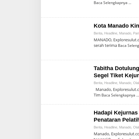
Baca Selengkapnya
Kota Manado Kini
Berita
,
Headline
,
Manado
,
Par
MANADO, Exploresulut.
serah terima
Baca Selen
Tabitha Dotulung
Segel Tiket Keju
Berita
,
Headline
,
Manado
,
Ola
Manado, Exploresulut.c
Tim
Baca Selengkapnya
Hadapi Kejurnas 
Penataran Pelati
Berita
,
Headline
,
Manado
,
Ola
Manado, Exploresulut.co