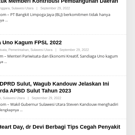
tuk Memberi Kontribusi Pembangunan Daerah
A
L
nggara
,
Sulawesi Utara
|
September 29, 2022
O
D
L
om – PT Bangkit Limpoga Jaya (BLJ) berkomitmen tidak hanya
R
E
O
nya
H
M
R
P
O
A
N
S
A
ga Uno Kagum FPSL 2022
L
D
isata
,
Pemerintahan
,
Sulawesi Utara
|
September 29, 2022
O
R
L
O
m – Menteri Pariwisata dan Ekonomi Kreatif, Sandiaga Uno kagum
E
M
ya
H
P
R
A
O
S
N
A
a DPRD Sulut, Wagub Kandouw Jelaskan Ini
L
D
rda APBD Sulut Tahun 2023
R
O
n
,
Sulawesi Utara
|
September 29, 2022
O
M
L
om – Wakil Gubernur Sulawesi Utara Steven Kandouw menghadiri
P
E
A
lengkapnya
H
S
R
O
N
Heart Day, dr Devi Berbagi Tips Cegah Penyakit
A
L