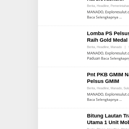
Berita
,
Headline
,
Pemerintaha
MANADO, Exploresulut.co
Baca Selengkapnya
Lomba PS Pelsus
Raih Gold Medal
Berita
,
Headline
,
Manado
|
MANADO, Exploresulut.co
Paduan
Baca Selengkapn
Pnt PKB GMIM Na
Pelsus GMIM
Berita
,
Headline
,
Manado
,
Sul
MANADO, Exploresulut.c
Baca Selengkapnya
Bitung Lautan Tr
Utama 1 Unit Mob