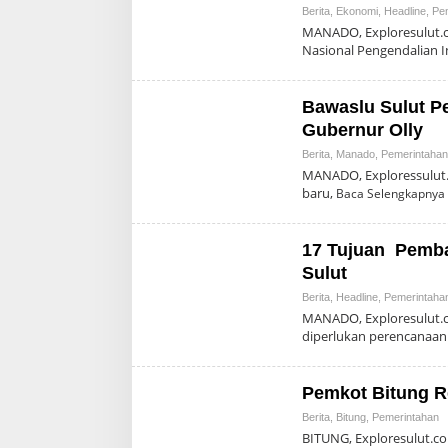
Berita
,
Ekonomi
,
Headline
,
Pe
MANADO, Exploresulut.c
Nasional Pengendalian I
Bawaslu Sulut P
Gubernur Olly
Berita
,
Manado
,
Pemerintahan
MANADO, Exploressulut.c
baru,
Baca Selengkapnya
17 Tujuan Pemb
Sulut
Berita
,
Headline
,
Pemerintaha
MANADO, Exploresulut.c
diperlukan perencanaa
Pemkot Bitung Re
Berita
,
Bitung
,
Pemerintahan
BITUNG, Exploresulut.co