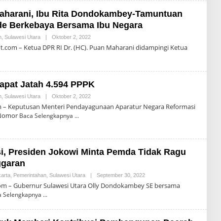
O
N
aharani, Ibu Rita Dondokambey-Tamuntuan
A
L
ade Berkebaya Bersama Ibu Negara
D
R
n
,
Sulawesi Utara
|
Oktober 2, 2022
O
O
L
.com – Ketua DPR RI Dr. (HC). Puan Maharani didampingi Ketua
M
E
P
H
A
R
S
O
N
apat Jatah 4.594 PPPK
A
L
n
,
Sulawesi Utara
|
Oktober 2, 2022
O
D
L
m – Keputusan Menteri Pendayagunaan Aparatur Negara Reformasi
R
E
O
 Nomor
Baca Selengkapnya
H
M
R
P
O
A
N
S
A
si, Presiden Jokowi Minta Pemda Tidak Ragu
L
D
ggaran
R
O
arta
,
Pemerintahan
,
Sulawesi Utara
|
September 30, 2022
O
M
L
com – Gubernur Sulawesi Utara Olly Dondokambey SE bersama
P
E
A
a Selengkapnya
H
S
R
O
N