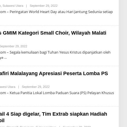
D
R
n
,
Sulawesi Utara
|
September 29, 2022
O
O
L
m – Peringatan World Heart Day atau Hari Jantung Sedunia setiap
M
E
P
H
A
R
S
O
N
 GMIM Kategori Small Choir, Wilayah Malati
A
L
D
R
September 29, 2022
O
O
L
m – Segala kemuliaan bagi Tuhan Yesus Kristus dipanjatkan oleh
M
E
ya
P
H
A
R
S
O
N
firi Malalayang Apresiasi Peserta Lomba PS
A
L
D
R
awesi Utara
|
September 29, 2022
O
O
L
om – Ketua Panitia Lokal Lomba Paduan Suara (PS) Pelayan Khusus
M
E
P
H
A
R
S
O
N
ail 4 Siap digelar, Tim Extrab siapkan Hadiah
A
L
il
D
R