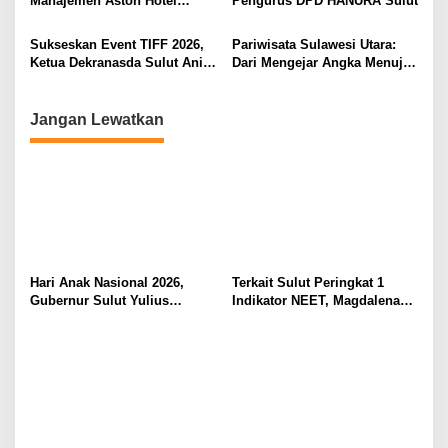
Manajemen Aston Hotel
Pengurus DPD HANURA Sulut
Berkomitmen Promosikan
Kebudayaan Ke Wisatawan
Sukseskan Event TIFF 2026,
Pariwisata Sulawesi Utara:
Ketua Dekranasda Sulut Anik
Dari Mengejar Angka Menuju
Yulius Selvanus Sumbang
Menciptakan Nilai Tambah
Desain Batik
Jangan Lewatkan
Hari Anak Nasional 2026,
Terkait Sulut Peringkat 1
Gubernur Sulut Yulius
Indikator NEET, Magdalena
Selvanus Serukan Penguatan
Wulur: Perlu Dipahami
Ruang Aman Bagi Anak, di
Secara Proposional, Agar
Lingkungan Fisik Maupun di
Tidak Timbul Persepsi Keliru
Ruang Digital
di Masyarakat