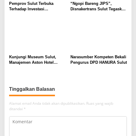
Pemprov Sulut Terbuka
“Ngopi Bareng JIPS”,
Terhadap Investasi
Disnakertrans Sulut Tegaskan
Berkualitas dan Berkelanjutan
Komitmen Lindungi Hak
Pekerja dari Ancaman PHK
Kunjungi Museum Sulut,
Narasumber Kompeten Bekali
Manajemen Aston Hotel
Pengurus DPD HANURA Sulut
Berkomitmen Promosikan
Kebudayaan Ke Wisatawan
Tinggalkan Balasan
Alamat email Anda tidak akan dipublikasikan.
Ruas yang wajib
ditandai
*