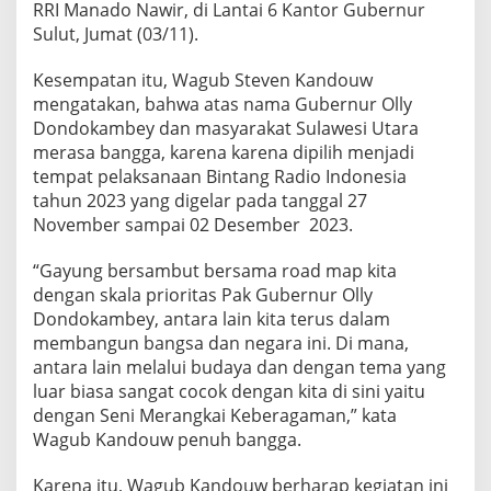
RRI Manado Nawir, di Lantai 6 Kantor Gubernur
n
e
Sulut, Jumat (03/11).
s
i
Kesempatan itu, Wagub Steven Kandouw
a
mengatakan, bahwa atas nama Gubernur Olly
2
Dondokambey dan masyarakat Sulawesi Utara
0
2
merasa bangga, karena karena dipilih menjadi
3
tempat pelaksanaan Bintang Radio Indonesia
tahun 2023 yang digelar pada tanggal 27
November sampai 02 Desember 2023.
“Gayung bersambut bersama road map kita
dengan skala prioritas Pak Gubernur Olly
Dondokambey, antara lain kita terus dalam
membangun bangsa dan negara ini. Di mana,
antara lain melalui budaya dan dengan tema yang
luar biasa sangat cocok dengan kita di sini yaitu
dengan Seni Merangkai Keberagaman,” kata
Wagub Kandouw penuh bangga.
Karena itu, Wagub Kandouw berharap kegiatan ini