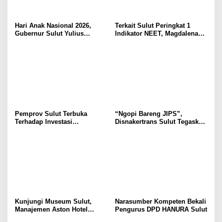
Hari Anak Nasional 2026,
Terkait Sulut Peringkat 1
Gubernur Sulut Yulius
Indikator NEET, Magdalena
Selvanus Serukan Penguatan
Wulur: Perlu Dipahami
Ruang Aman Bagi Anak, di
Secara Proposional, Agar
Lingkungan Fisik Maupun di
Tidak Timbul Persepsi Keliru
Ruang Digital
di Masyarakat
Pemprov Sulut Terbuka
“Ngopi Bareng JIPS”,
Terhadap Investasi
Disnakertrans Sulut Tegaskan
Berkualitas dan Berkelanjutan
Komitmen Lindungi Hak
Pekerja dari Ancaman PHK
Kunjungi Museum Sulut,
Narasumber Kompeten Bekali
Manajemen Aston Hotel
Pengurus DPD HANURA Sulut
Berkomitmen Promosikan