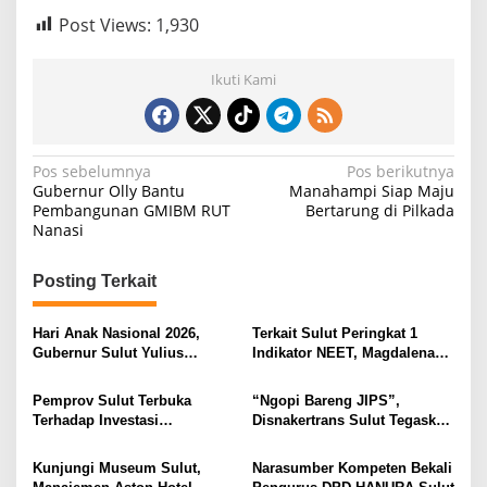
Post Views:
1,930
Ikuti Kami
N
Pos sebelumnya
Pos berikutnya
Gubernur Olly Bantu
Manahampi Siap Maju
a
Pembangunan GMIBM RUT
Bertarung di Pilkada
Nanasi
v
i
Posting Terkait
g
a
Hari Anak Nasional 2026,
Terkait Sulut Peringkat 1
s
Gubernur Sulut Yulius
Indikator NEET, Magdalena
Selvanus Serukan Penguatan
Wulur: Perlu Dipahami
i
Ruang Aman Bagi Anak, di
Secara Proposional, Agar
Pemprov Sulut Terbuka
“Ngopi Bareng JIPS”,
Lingkungan Fisik Maupun di
Tidak Timbul Persepsi Keliru
p
Terhadap Investasi
Disnakertrans Sulut Tegaskan
Ruang Digital
di Masyarakat
Berkualitas dan Berkelanjutan
Komitmen Lindungi Hak
o
Pekerja dari Ancaman PHK
Kunjungi Museum Sulut,
Narasumber Kompeten Bekali
s