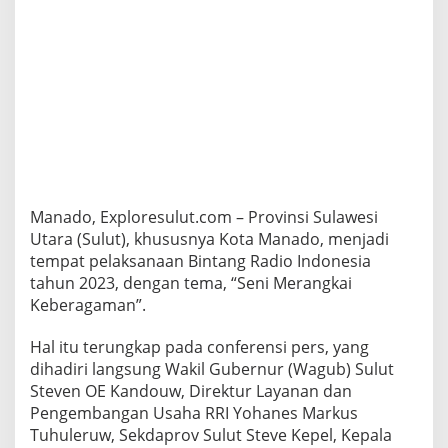
l
a
k
s
a
n
a
a
n
B
i
n
Manado, Exploresulut.com – Provinsi Sulawesi
t
Utara (Sulut), khususnya Kota Manado, menjadi
a
tempat pelaksanaan Bintang Radio Indonesia
n
g
tahun 2023, dengan tema, “Seni Merangkai
R
Keberagaman”.
a
d
Hal itu terungkap pada conferensi pers, yang
i
dihadiri langsung Wakil Gubernur (Wagub) Sulut
o
I
Steven OE Kandouw, Direktur Layanan dan
n
Pengembangan Usaha RRI Yohanes Markus
d
Tuhuleruw, Sekdaprov Sulut Steve Kepel, Kepala
o