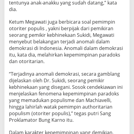
tentunya anak-anakku yang sudah datang,” kata
e
dia.
m
a
n
Ketum Megawati juga berbicara soal pemimpin
t
otoriter populis , yakni berpijak dari pemikiran
i
seorang pemikir kebhinekaan Sukidi, Megawati
k
menyebut belakangan terjadi anomali dalam
A
p
demokrasi di Indonesia. Anomali dalam demokrasi
i
itu, kata dia, melahirkan kepemimpinan paradoks
A
dan otoritarian.
b
a
“Terjadinya anomali demokrasi, secara gamblang
d
i
dijelaskan oleh Dr. Sukidi, seorang pemikir
kebhinekaan yang disegani. Sosok cendekiawan ini
menjelaskan fenomena kepemimpinan paradoks
yang memadukan populisme dan Machiavelli,
hingga lahirlah watak pemimpin authoritarian
populism (otoriter populis),” tegas putri Sang
Proklamator Bung Karno itu.
Dalam karakter kepemimpinan yang demikian,