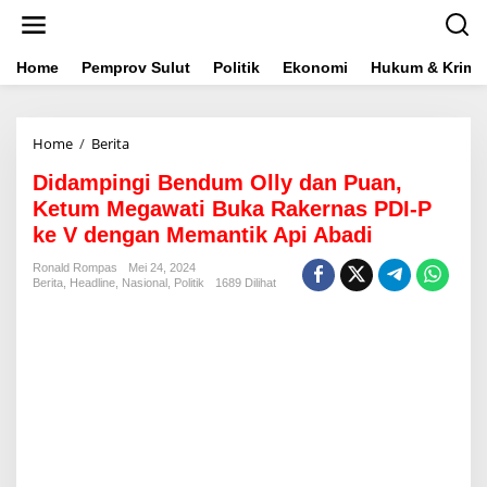
L
e
w
a
Home
Pemprov Sulut
Politik
Ekonomi
Hukum & Krimin
t
i
k
Home
/
Berita
D
e
i
k
Didampingi Bendum Olly dan Puan,
d
o
a
n
Ketum Megawati Buka Rakernas PDI-P
m
t
ke V dengan Memantik Api Abadi
p
e
i
n
Ronald Rompas
Mei 24, 2024
n
Berita
,
Headline
,
Nasional
,
Politik
1689 Dilihat
g
i
B
e
n
d
u
m
O
l