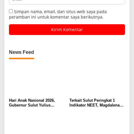
Simpan nama, email, dan situs web saya pada
peramban ini untuk komentar saya berikutnya.
News Feed
Hari Anak Nasional 2026,
Terkait Sulut Peringkat 1
Gubernur Sulut Yulius
Indikator NEET, Magdalena
Selvanus Serukan Penguatan
Wulur: Perlu Dipahami
Ruang Aman Bagi Anak, di
Secara Proposional, Agar
Lingkungan Fisik Maupun di
Tidak Timbul Persepsi Keliru
Ruang Digital
di Masyarakat