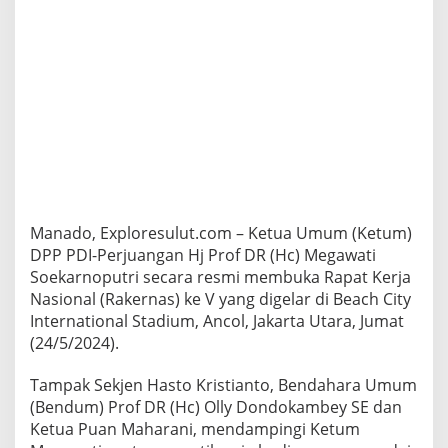
l
y
d
a
n
P
u
a
n
,
K
e
t
Manado, Exploresulut.com – Ketua Umum (Ketum)
u
DPP PDI-Perjuangan Hj Prof DR (Hc) Megawati
m
Soekarnoputri secara resmi membuka Rapat Kerja
M
e
Nasional (Rakernas) ke V yang digelar di Beach City
g
International Stadium, Ancol, Jakarta Utara, Jumat
a
(24/5/2024).
w
a
Tampak Sekjen Hasto Kristianto, Bendahara Umum
t
i
(Bendum) Prof DR (Hc) Olly Dondokambey SE dan
B
Ketua Puan Maharani, mendampingi Ketum
u