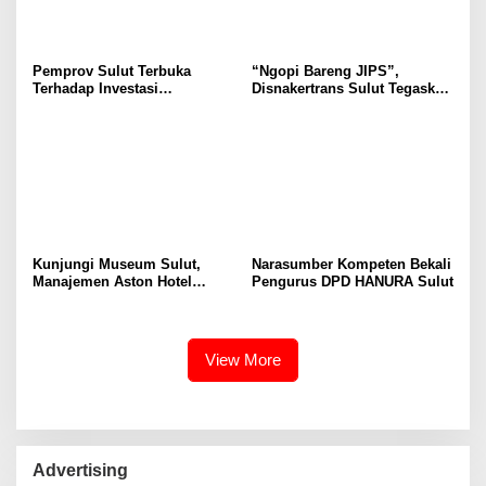
Pemprov Sulut Terbuka
“Ngopi Bareng JIPS”,
Terhadap Investasi
Disnakertrans Sulut Tegaskan
Berkualitas dan Berkelanjutan
Komitmen Lindungi Hak
Pekerja dari Ancaman PHK
Kunjungi Museum Sulut,
Narasumber Kompeten Bekali
Manajemen Aston Hotel
Pengurus DPD HANURA Sulut
Berkomitmen Promosikan
Kebudayaan Ke Wisatawan
View More
Advertising