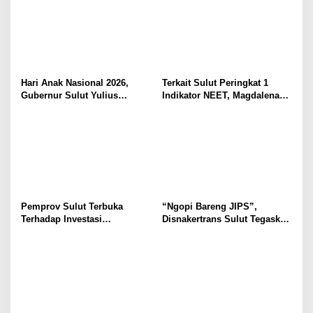
Hari Anak Nasional 2026,
Terkait Sulut Peringkat 1
Gubernur Sulut Yulius
Indikator NEET, Magdalena
Selvanus Serukan Penguatan
Wulur: Perlu Dipahami
Ruang Aman Bagi Anak, di
Secara Proposional, Agar
Lingkungan Fisik Maupun di
Tidak Timbul Persepsi Keliru
Ruang Digital
di Masyarakat
Pemprov Sulut Terbuka
“Ngopi Bareng JIPS”,
Terhadap Investasi
Disnakertrans Sulut Tegaskan
Berkualitas dan Berkelanjutan
Komitmen Lindungi Hak
Pekerja dari Ancaman PHK