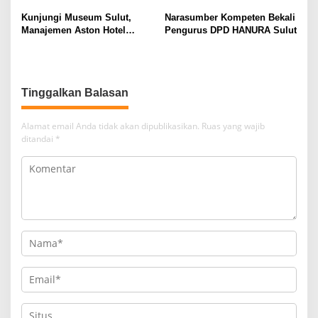
Kunjungi Museum Sulut,
Narasumber Kompeten Bekali
Manajemen Aston Hotel
Pengurus DPD HANURA Sulut
Berkomitmen Promosikan
Kebudayaan Ke Wisatawan
Tinggalkan Balasan
Alamat email Anda tidak akan dipublikasikan.
Ruas yang wajib
ditandai
*