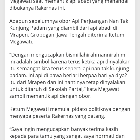
Megawati saat memantik api abadi yang menandai
k
dibukanya Rakernas ini.
a
R
a
Adapun sebelumnya obor Api Perjuangan Nan Tak
k
Kunjung Padam yang diambil dari api abadi di
e
Mrapen, Grobogan, Jawa Tengah diterima Ketum
r
Megawati.
n
a
s
“Dengan mengucapkan bismillahirahmannirahim
P
ini adalah simbol karena terus ketika api dinyalakan
D
itu semangat kita terus seperti api nan tak kunjung
I
padam. Ini api di bawa berlari berpaa hari ya 4 ya?
-
itu dari Mrapen dan ini nantinya tetap dinyalakan
P
k
untuk ditaruh di Sekolah Partai,” kata Megawati
e
sambil memantik api dengan obor.
V
d
Ketum Megawati memulai pidato politiknya dengan
e
menyapa peserta Rakernas yang datang.
n
g
a
“Saya ingin mengucapkan banyak terima kasih
n
kepada para tamu yang sangat saya hormati dan
M