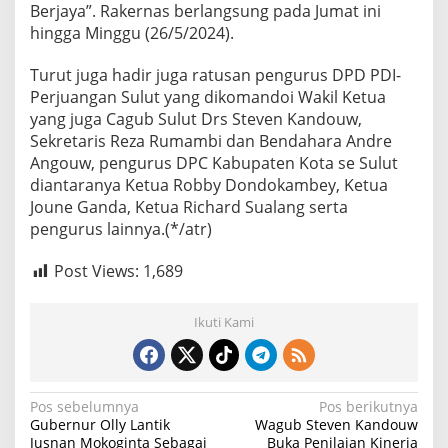
Berjaya”. Rakernas berlangsung pada Jumat ini
hingga Minggu (26/5/2024).
Turut juga hadir juga ratusan pengurus DPD PDI-
Perjuangan Sulut yang dikomandoi Wakil Ketua
yang juga Cagub Sulut Drs Steven Kandouw,
Sekretaris Reza Rumambi dan Bendahara Andre
Angouw, pengurus DPC Kabupaten Kota se Sulut
diantaranya Ketua Robby Dondokambey, Ketua
Joune Ganda, Ketua Richard Sualang serta
pengurus lainnya.(*/atr)
Post Views:
1,689
Ikuti Kami
N
Pos sebelumnya
Pos berikutnya
Gubernur Olly Lantik
Wagub Steven Kandouw
a
Jusnan Mokoginta Sebagai
Buka Penilaian Kinerja