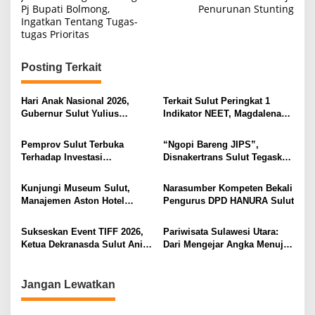
Pj Bupati Bolmong,
Penurunan Stunting
v
Ingatkan Tentang Tugas-
i
tugas Prioritas
g
Posting Terkait
a
s
Hari Anak Nasional 2026,
Terkait Sulut Peringkat 1
i
Gubernur Sulut Yulius
Indikator NEET, Magdalena
Selvanus Serukan Penguatan
Wulur: Perlu Dipahami
p
Ruang Aman Bagi Anak, di
Secara Proposional, Agar
Pemprov Sulut Terbuka
“Ngopi Bareng JIPS”,
o
Lingkungan Fisik Maupun di
Tidak Timbul Persepsi Keliru
Terhadap Investasi
Disnakertrans Sulut Tegaskan
Ruang Digital
di Masyarakat
s
Berkualitas dan Berkelanjutan
Komitmen Lindungi Hak
Pekerja dari Ancaman PHK
Kunjungi Museum Sulut,
Narasumber Kompeten Bekali
Manajemen Aston Hotel
Pengurus DPD HANURA Sulut
Berkomitmen Promosikan
Kebudayaan Ke Wisatawan
Sukseskan Event TIFF 2026,
Pariwisata Sulawesi Utara:
Ketua Dekranasda Sulut Anik
Dari Mengejar Angka Menuju
Yulius Selvanus Sumbang
Menciptakan Nilai Tambah
Desain Batik
Jangan Lewatkan