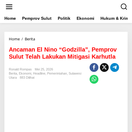
L
e
w
a
Home
Pemprov Sulut
Politik
Ekonomi
Hukum & Krimin
t
i
k
Home
/
Berita
A
e
n
k
Ancaman El Nino “Godzilla”, Pemprov
c
o
a
n
Sulut Telah Lakukan Mitigasi Karhutla
m
t
a
e
Ronald Rompas
Mei 25, 2026
n
n
Berita
,
Ekonomi
,
Headline
,
Pemerintahan
,
Sulawesi
E
Utara
883 Dilihat
l
N
i
n
o
"
G
o
d
z