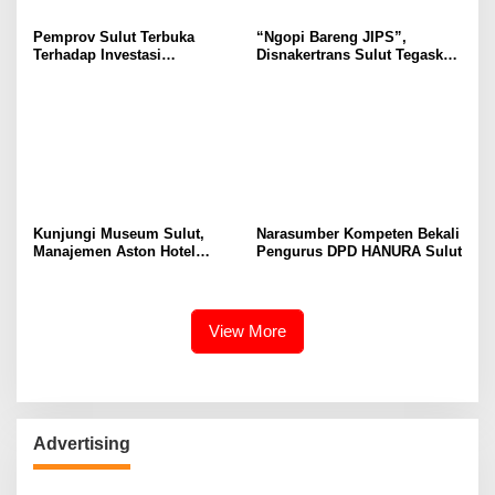
Pemprov Sulut Terbuka
“Ngopi Bareng JIPS”,
Terhadap Investasi
Disnakertrans Sulut Tegaskan
Berkualitas dan Berkelanjutan
Komitmen Lindungi Hak
Pekerja dari Ancaman PHK
Kunjungi Museum Sulut,
Narasumber Kompeten Bekali
Manajemen Aston Hotel
Pengurus DPD HANURA Sulut
Berkomitmen Promosikan
Kebudayaan Ke Wisatawan
View More
Advertising