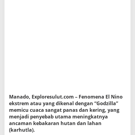
i
l
l
a
"
,
P
e
m
p
r
o
v
S
u
l
u
t
Manado, Exploresulut.com – Fenomena El Nino
T
ekstrem atau yang dikenal dengan “Godzilla”
e
memicu cuaca sangat panas dan kering, yang
l
menjadi penyebab utama meningkatnya
a
h
ancaman kebakaran hutan dan lahan
L
(karhutla).
a