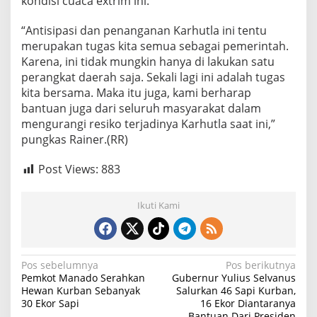
kondisi cuaca extrim ini.
“Antisipasi dan penanganan Karhutla ini tentu
merupakan tugas kita semua sebagai pemerintah.
Karena, ini tidak mungkin hanya di lakukan satu
perangkat daerah saja. Sekali lagi ini adalah tugas
kita bersama. Maka itu juga, kami berharap
bantuan juga dari seluruh masyarakat dalam
mengurangi resiko terjadinya Karhutla saat ini,”
pungkas Rainer.(RR)
Post Views:
883
Ikuti Kami
N
Pos sebelumnya
Pos berikutnya
Pemkot Manado Serahkan
Gubernur Yulius Selvanus
a
Hewan Kurban Sebanyak
Salurkan 46 Sapi Kurban,
30 Ekor Sapi
16 Ekor Diantaranya
v
Bantuan Dari Presiden