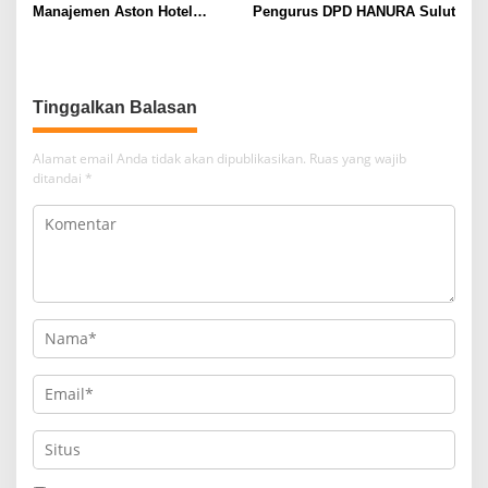
Manajemen Aston Hotel
Pengurus DPD HANURA Sulut
Berkomitmen Promosikan
Kebudayaan Ke Wisatawan
Tinggalkan Balasan
Alamat email Anda tidak akan dipublikasikan.
Ruas yang wajib
ditandai
*