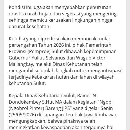
k
Kondisi ini juga akan menyebabkan penurunan
u
drastis curah hujan dan vegetasi yang mengering,
k
a
sehingga memicu kerusakan lingkungan hingga
n
darurat kesehatan.
M
i
Kondisi yang diprediksi akan memuncak mulai
t
pertengahan Tahun 2026 ini, pihak Pemerintah
i
g
Provinsi (Pemprov) Sulut dibawah kepemimpinan
a
Gubernur Yulius Selvanus dan Wagub Victor
s
Mailangkay, melalui Dinas Kehutanan telah
i
mengambil sejumlah langkah untuk mengantisipasi
K
a
terjadinya kebakaran hutan dan lahan di wilayah
r
kehutanan Sulut.
h
u
Kepala Dinas Kehutanan Sulut, Rainer N
t
Dondokambey S.Hut MA dalam kegiatan “Ngopi
l
a
(Ngobrol Pinter) Bareng JIPS” yang digelar Senin
(25/05/2026) di Lapangan Tembak Jawa Rimbawan,
mengungkapkan, bahwa pihaknya telah
meningkatkan kewaspadaan akan terjadinya hal-