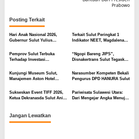
i
Prabowo
g
Posting Terkait
a
s
Hari Anak Nasional 2026,
Terkait Sulut Peringkat 1
i
Gubernur Sulut Yulius
Indikator NEET, Magdalena
Selvanus Serukan Penguatan
Wulur: Perlu Dipahami
p
Ruang Aman Bagi Anak, di
Secara Proposional, Agar
Pemprov Sulut Terbuka
“Ngopi Bareng JIPS”,
o
Lingkungan Fisik Maupun di
Tidak Timbul Persepsi Keliru
Terhadap Investasi
Disnakertrans Sulut Tegaskan
Ruang Digital
di Masyarakat
s
Berkualitas dan Berkelanjutan
Komitmen Lindungi Hak
Pekerja dari Ancaman PHK
Kunjungi Museum Sulut,
Narasumber Kompeten Bekali
Manajemen Aston Hotel
Pengurus DPD HANURA Sulut
Berkomitmen Promosikan
Kebudayaan Ke Wisatawan
Sukseskan Event TIFF 2026,
Pariwisata Sulawesi Utara:
Ketua Dekranasda Sulut Anik
Dari Mengejar Angka Menuju
Yulius Selvanus Sumbang
Menciptakan Nilai Tambah
Desain Batik
Jangan Lewatkan