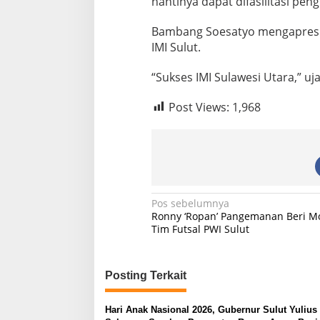
nantinya dapat difasilitasi peng
Bambang Soesatyo mengapresi
IMI Sulut.
“Sukses IMI Sulawesi Utara,” uja
Post Views:
1,968
N
Pos sebelumnya
Ronny ‘Ropan’ Pangemanan Beri Mo
a
Tim Futsal PWI Sulut
v
i
Posting Terkait
g
a
Hari Anak Nasional 2026, Gubernur Sulut Yulius