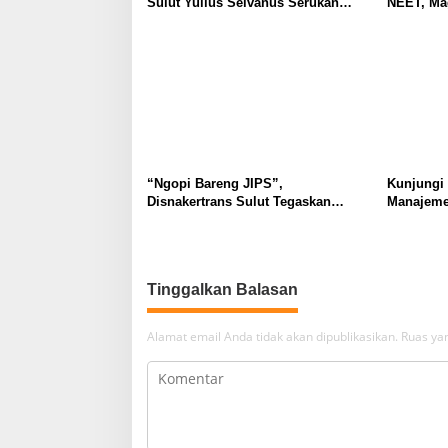
Sulut Yulius Selvanus Serukan
NEET, Ma
Penguatan Ruang Aman Bagi Anak,
Dipahami 
di Lingkungan Fisik Maupun di
Tidak Tim
Ruang Digital
Masyarak
“Ngopi Bareng JIPS”,
Kunjungi
Disnakertrans Sulut Tegaskan
Manajeme
Komitmen Lindungi Hak Pekerja
Berkomit
dari Ancaman PHK
Kebudaya
Tinggalkan Balasan
Alamat email Anda tidak akan dipublikasikan.
Ruas yan