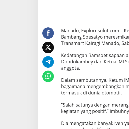
e
k
r
e
t
a
Manado, Exploresulut.com – Ke
r
Bambang Soesatyo meresmikan K
i
a
Transmart Kairagi Manado, Sab
t
I
Kedatangan Bamsoet sapaan ak
M
Dondokambey dan Ketua IMI Su
I
anggota.
S
u
l
Dalam sambutannya, Ketum IMI
u
bagaimana mengembangkan min
t
termasuk di dunia otomotif.
“Salah satunya dengan merang
kegiatan yang positif,” imbuhny
Dia mengatakan banyak iven yan