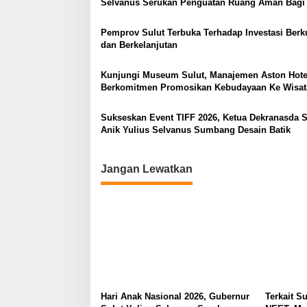
s
Selvanus Serukan Penguatan Ruang Aman Bagi
di Lingkungan Fisik Maupun di Ruang Digital
i
Pemprov Sulut Terbuka Terhadap Investasi Berku
p
dan Berkelanjutan
o
Kunjungi Museum Sulut, Manajemen Aston Hote
s
Berkomitmen Promosikan Kebudayaan Ke Wisa
Sukseskan Event TIFF 2026, Ketua Dekranasda S
Anik Yulius Selvanus Sumbang Desain Batik
Jangan Lewatkan
Hari Anak Nasional 2026, Gubernur
Terkait Su