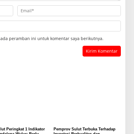
pada peramban ini untuk komentar saya berikutnya.
lut Peringkat 1 Indikator
Pemprov Sulut Terbuka Terhadap
gdalena Wulur: Perlu
Investasi Berkualitas dan