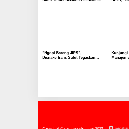
Penguatan Ruang Aman Bagi Anak,
Dipahami 
di Lingkungan Fisik Maupun di
Tidak Tim
Ruang Digital
Masyarak
“Ngopi Bareng JIPS”,
Kunjungi
Disnakertrans Sulut Tegaskan
Manajeme
Komitmen Lindungi Hak Pekerja
Berkomit
dari Ancaman PHK
Kebudaya
Copyright © exploresulut.com 2025
Redaksi