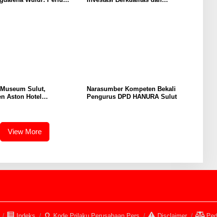
Secara Proposional, Agar
Berkelanjutan
bul Persepsi Keliru di
at
 Museum Sulut,
Narasumber Kompeten Bekali
n Aston Hotel
Pengurus DPD HANURA Sulut
men Promosikan
an Ke Wisatawan
View More
Indeks
Kode Prilaku Perusahaan Pers
Disclaimer
Ped