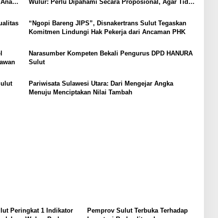
 Anak,
Wulur: Perlu Dipahami Secara Proposional, Agar Tidak
Timbul Persepsi Keliru di Masyarakat
alitas
“Ngopi Bareng JIPS”, Disnakertrans Sulut Tegaskan
Komitmen Lindungi Hak Pekerja dari Ancaman PHK
l
Narasumber Kompeten Bekali Pengurus DPD HANURA
tawan
Sulut
ulut
Pariwisata Sulawesi Utara: Dari Mengejar Angka
Menuju Menciptakan Nilai Tambah
lut Peringkat 1 Indikator
Pemprov Sulut Terbuka Terhadap