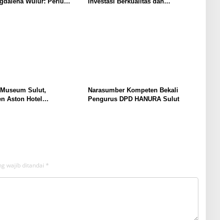
gdalena Wulur: Perlu
Investasi Berkualitas dan
Secara Proposional, Agar
Berkelanjutan
bul Persepsi Keliru di
at
 Museum Sulut,
Narasumber Kompeten Bekali
n Aston Hotel
Pengurus DPD HANURA Sulut
men Promosikan
an Ke Wisatawan
g wajib ditandai
*