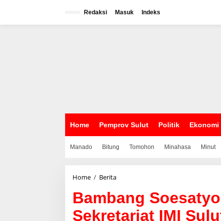
L
e
Redaksi
Masuk
Indeks
w
a
t
i
k
e
k
o
n
t
e
n
Home
Pemprov Sulut
Politik
Ekonomi
Manado
Bitung
Tomohon
Minahasa
Minut
Home
/
Berita
B
a
Bambang Soesatyo
m
b
Sekretariat IMI Sulu
a