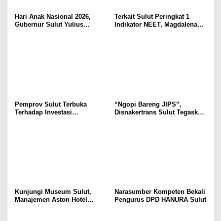
Hari Anak Nasional 2026,
Terkait Sulut Peringkat 1
Gubernur Sulut Yulius
Indikator NEET, Magdalena
Selvanus Serukan Penguatan
Wulur: Perlu Dipahami
Ruang Aman Bagi Anak, di
Secara Proposional, Agar
Lingkungan Fisik Maupun di
Tidak Timbul Persepsi Keliru
Ruang Digital
di Masyarakat
Pemprov Sulut Terbuka
“Ngopi Bareng JIPS”,
Terhadap Investasi
Disnakertrans Sulut Tegaskan
Berkualitas dan Berkelanjutan
Komitmen Lindungi Hak
Pekerja dari Ancaman PHK
Kunjungi Museum Sulut,
Narasumber Kompeten Bekali
Manajemen Aston Hotel
Pengurus DPD HANURA Sulut
Berkomitmen Promosikan
Kebudayaan Ke Wisatawan