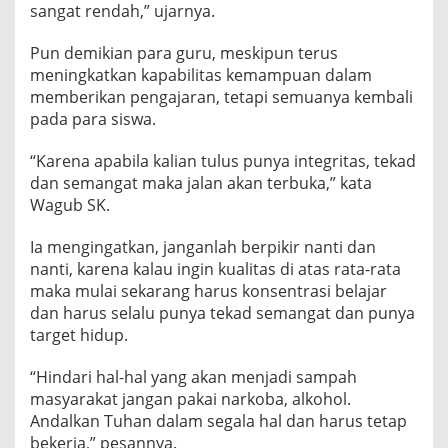
sangat rendah,” ujarnya.
w
a
P
Pun demikian para guru, meskipun terus
u
meningkatkan kapabilitas kemampuan dalam
n
memberikan pengajaran, tetapi semuanya kembali
y
pada para siswa.
a
T
e
“Karena apabila kalian tulus punya integritas, tekad
k
dan semangat maka jalan akan terbuka,” kata
a
Wagub SK.
d
S
a
Ia mengingatkan, janganlah berpikir nanti dan
m
nanti, karena kalau ingin kualitas di atas rata-rata
a
maka mulai sekarang harus konsentrasi belajar
M
dan harus selalu punya tekad semangat dan punya
e
target hidup.
n
i
n
“Hindari hal-hal yang akan menjadi sampah
g
masyarakat jangan pakai narkoba, alkohol.
k
Andalkan Tuhan dalam segala hal dan harus tetap
a
bekerja,” pesannya.
t