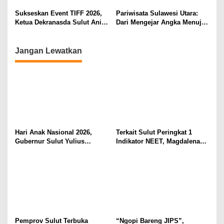
Berkomitmen Promosikan
Kebudayaan Ke Wisatawan
Sukseskan Event TIFF 2026,
Pariwisata Sulawesi Utara:
Ketua Dekranasda Sulut Anik
Dari Mengejar Angka Menuju
Yulius Selvanus Sumbang
Menciptakan Nilai Tambah
Desain Batik
Jangan Lewatkan
Hari Anak Nasional 2026,
Terkait Sulut Peringkat 1
Gubernur Sulut Yulius
Indikator NEET, Magdalena
Selvanus Serukan Penguatan
Wulur: Perlu Dipahami
Ruang Aman Bagi Anak, di
Secara Proposional, Agar
Lingkungan Fisik Maupun di
Tidak Timbul Persepsi Keliru
Ruang Digital
di Masyarakat
Pemprov Sulut Terbuka
“Ngopi Bareng JIPS”,