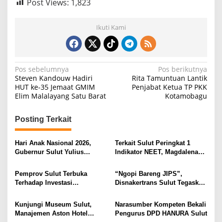
Post Views:
1,823
Ikuti Kami
N
Pos sebelumnya
Pos berikutnya
Steven Kandouw Hadiri
Rita Tamuntuan Lantik
a
HUT ke-35 Jemaat GMIM
Penjabat Ketua TP PKK
Elim Malalayang Satu Barat
Kotamobagu
v
i
Posting Terkait
g
a
Hari Anak Nasional 2026,
Terkait Sulut Peringkat 1
s
Gubernur Sulut Yulius
Indikator NEET, Magdalena
Selvanus Serukan Penguatan
Wulur: Perlu Dipahami
i
Ruang Aman Bagi Anak, di
Secara Proposional, Agar
Pemprov Sulut Terbuka
“Ngopi Bareng JIPS”,
Lingkungan Fisik Maupun di
Tidak Timbul Persepsi Keliru
p
Terhadap Investasi
Disnakertrans Sulut Tegaskan
Ruang Digital
di Masyarakat
Berkualitas dan Berkelanjutan
Komitmen Lindungi Hak
o
Pekerja dari Ancaman PHK
Kunjungi Museum Sulut,
Narasumber Kompeten Bekali
s
Manajemen Aston Hotel
Pengurus DPD HANURA Sulut