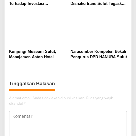
Terhadap Investasi
Disnakertrans Sulut Tegaskan
Berkualitas dan Berkelanjutan
Komitmen Lindungi Hak
Pekerja dari Ancaman PHK
Kunjungi Museum Sulut,
Narasumber Kompeten Bekali
Manajemen Aston Hotel
Pengurus DPD HANURA Sulut
Berkomitmen Promosikan
Kebudayaan Ke Wisatawan
Tinggalkan Balasan
Alamat email Anda tidak akan dipublikasikan.
Ruas yang wajib
ditandai
*