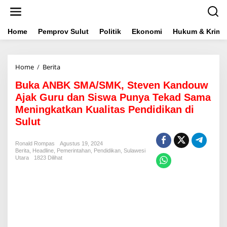
L
e
w
a
Home
Pemprov Sulut
Politik
Ekonomi
Hukum & Krimin
t
i
k
Home
/
Berita
B
e
u
k
Buka ANBK SMA/SMK, Steven Kandouw
k
o
a
n
Ajak Guru dan Siswa Punya Tekad Sama
A
t
Meningkatkan Kualitas Pendidikan di
N
e
Sulut
B
n
K
S
Ronald Rompas
Agustus 19, 2024
M
Berita
,
Headline
,
Pemerintahan
,
Pendidikan
,
Sulawesi
A
Utara
1823 Dilihat
/
S
M
K
,
S
t