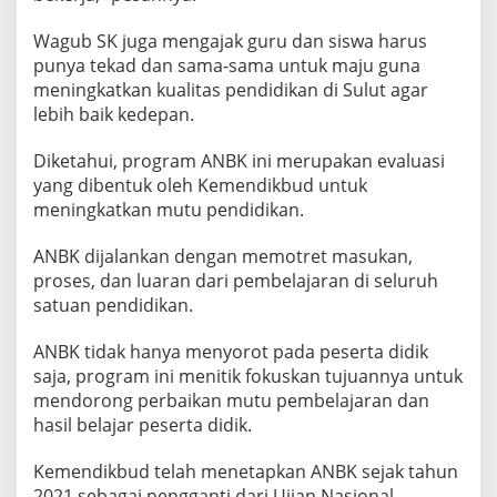
k
a
Wagub SK juga mengajak guru dan siswa harus
n
punya tekad dan sama-sama untuk maju guna
K
meningkatkan kualitas pendidikan di Sulut agar
u
lebih baik kedepan.
a
l
i
Diketahui, program ANBK ini merupakan evaluasi
t
yang dibentuk oleh Kemendikbud untuk
a
meningkatkan mutu pendidikan.
s
P
e
ANBK dijalankan dengan memotret masukan,
n
proses, dan luaran dari pembelajaran di seluruh
d
satuan pendidikan.
i
d
ANBK tidak hanya menyorot pada peserta didik
i
k
saja, program ini menitik fokuskan tujuannya untuk
a
mendorong perbaikan mutu pembelajaran dan
n
hasil belajar peserta didik.
d
i
Kemendikbud telah menetapkan ANBK sejak tahun
S
u
2021 sebagai pengganti dari Ujian Nasional