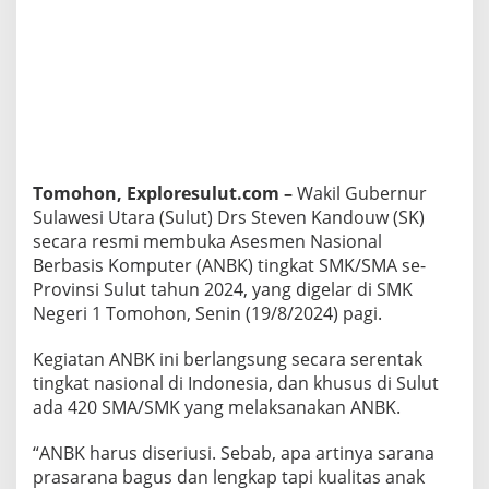
e
v
e
n
K
a
n
d
o
u
Tomohon, Exploresulut.com –
Wakil Gubernur
w
Sulawesi Utara (Sulut) Drs Steven Kandouw (SK)
A
secara resmi membuka Asesmen Nasional
j
Berbasis Komputer (ANBK) tingkat SMK/SMA se-
a
k
Provinsi Sulut tahun 2024, yang digelar di SMK
G
Negeri 1 Tomohon, Senin (19/8/2024) pagi.
u
r
Kegiatan ANBK ini berlangsung secara serentak
u
tingkat nasional di Indonesia, dan khusus di Sulut
d
a
ada 420 SMA/SMK yang melaksanakan ANBK.
n
S
“ANBK harus diseriusi. Sebab, apa artinya sarana
i
prasarana bagus dan lengkap tapi kualitas anak
s