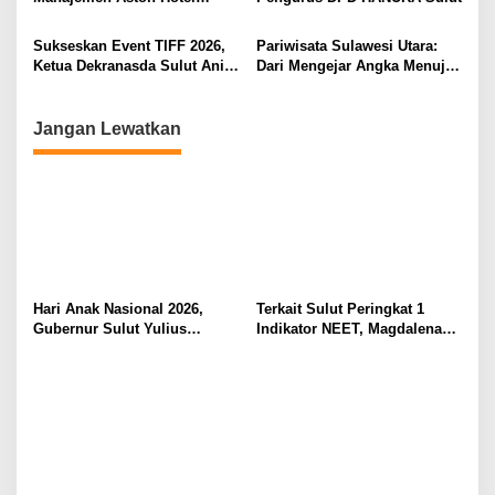
s
Berkomitmen Promosikan
Kebudayaan Ke Wisatawan
Sukseskan Event TIFF 2026,
Pariwisata Sulawesi Utara:
Ketua Dekranasda Sulut Anik
Dari Mengejar Angka Menuju
Yulius Selvanus Sumbang
Menciptakan Nilai Tambah
Desain Batik
Jangan Lewatkan
Hari Anak Nasional 2026,
Terkait Sulut Peringkat 1
Gubernur Sulut Yulius
Indikator NEET, Magdalena
Selvanus Serukan Penguatan
Wulur: Perlu Dipahami
Ruang Aman Bagi Anak, di
Secara Proposional, Agar
Lingkungan Fisik Maupun di
Tidak Timbul Persepsi Keliru
Ruang Digital
di Masyarakat