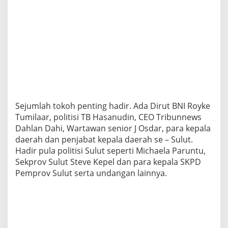
n
,
O
l
l
y
:
S
a
n
g
Sejumlah tokoh penting hadir. Ada Dirut BNI Royke
a
t
Tumilaar, politisi TB Hasanudin, CEO Tribunnews
P
Dahlan Dahi, Wartawan senior J Osdar, para kepala
a
daerah dan penjabat kepala daerah se – Sulut.
r
Hadir pula politisi Sulut seperti Michaela Paruntu,
i
Sekprov Sulut Steve Kepel dan para kepala SKPD
p
u
Pemprov Sulut serta undangan lainnya.
r
n
a