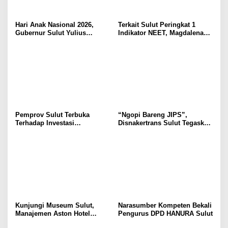
Hari Anak Nasional 2026,
Terkait Sulut Peringkat 1
Gubernur Sulut Yulius
Indikator NEET, Magdalena
Selvanus Serukan Penguatan
Wulur: Perlu Dipahami
Ruang Aman Bagi Anak, di
Secara Proposional, Agar
Lingkungan Fisik Maupun di
Tidak Timbul Persepsi Keliru
Ruang Digital
di Masyarakat
Pemprov Sulut Terbuka
“Ngopi Bareng JIPS”,
Terhadap Investasi
Disnakertrans Sulut Tegaskan
Berkualitas dan Berkelanjutan
Komitmen Lindungi Hak
Pekerja dari Ancaman PHK
Kunjungi Museum Sulut,
Narasumber Kompeten Bekali
Manajemen Aston Hotel
Pengurus DPD HANURA Sulut
Berkomitmen Promosikan