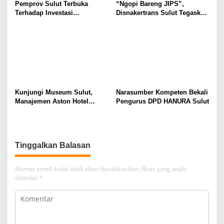
Pemprov Sulut Terbuka
“Ngopi Bareng JIPS”,
Terhadap Investasi
Disnakertrans Sulut Tegaskan
Berkualitas dan Berkelanjutan
Komitmen Lindungi Hak
Pekerja dari Ancaman PHK
Kunjungi Museum Sulut,
Narasumber Kompeten Bekali
Manajemen Aston Hotel
Pengurus DPD HANURA Sulut
Berkomitmen Promosikan
Kebudayaan Ke Wisatawan
Tinggalkan Balasan
Alamat email Anda tidak akan dipublikasikan.
Ruas yang wajib
ditandai
*