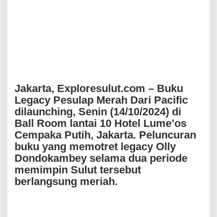
e
r
a
h
D
a
r
i
P
a
Jakarta, Exploresulut.com – Buku
s
Legacy Pesulap Merah Dari Pacific
i
f
dilaunching, Senin (14/10/2024) di
i
Ball Room lantai 10 Hotel Lume’os
c
Cempaka Putih, Jakarta. Peluncuran
D
i
buku yang memotret legacy Olly
l
Dondokambey selama dua periode
u
memimpin Sulut tersebut
n
c
berlangsung meriah.
u
r
k
a