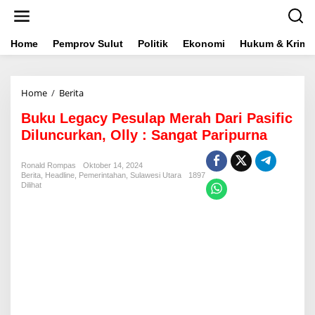
L
e
w
a
Home
Pemprov Sulut
Politik
Ekonomi
Hukum & Krimin
t
i
k
Home
/
Berita
B
e
u
k
Buku Legacy Pesulap Merah Dari Pasific
k
o
u
n
Diluncurkan, Olly : Sangat Paripurna
L
t
e
e
Ronald Rompas
Oktober 14, 2024
g
n
Berita
,
Headline
,
Pemerintahan
,
Sulawesi Utara
1897
a
Dilihat
c
y
P
e
s
u
l
a
p
M