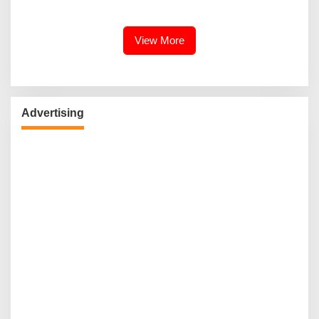
Berkomitmen Promosikan
Kebudayaan Ke Wisatawan
View More
Advertising