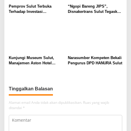
Pemprov Sulut Terbuka
“Ngopi Bareng JIPS”,
Terhadap Investasi
Disnakertrans Sulut Tegaskan
Berkualitas dan Berkelanjutan
Komitmen Lindungi Hak
Pekerja dari Ancaman PHK
Kunjungi Museum Sulut,
Narasumber Kompeten Bekali
Manajemen Aston Hotel
Pengurus DPD HANURA Sulut
Berkomitmen Promosikan
Kebudayaan Ke Wisatawan
Tinggalkan Balasan
Alamat email Anda tidak akan dipublikasikan.
Ruas yang wajib
ditandai
*