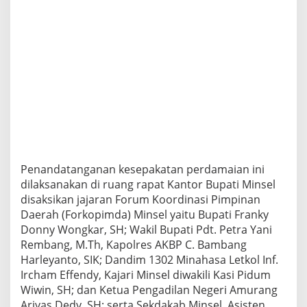
o
i
n
d
i
n
g
Penandatanganan kesepakatan perdamaian ini
dilaksanakan di ruang rapat Kantor Bupati Minsel
disaksikan jajaran Forum Koordinasi Pimpinan
Daerah (Forkopimda) Minsel yaitu Bupati Franky
Donny Wongkar, SH; Wakil Bupati Pdt. Petra Yani
Rembang, M.Th, Kapolres AKBP C. Bambang
Harleyanto, SIK; Dandim 1302 Minahasa Letkol Inf.
Ircham Effendy, Kajari Minsel diwakili Kasi Pidum
Wiwin, SH; dan Ketua Pengadilan Negeri Amurang
Ariyas Dedy, SH; serta Sekdakab Minsel, Asisten,