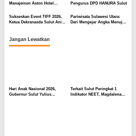
Manajemen Aston Hotel
Pengurus DPD HANURA Sulut
Berkomitmen Promosikan
Kebudayaan Ke Wisatawan
Sukseskan Event TIFF 2026,
Pariwisata Sulawesi Utara:
Ketua Dekranasda Sulut Anik
Dari Mengejar Angka Menuju
Yulius Selvanus Sumbang
Menciptakan Nilai Tambah
Desain Batik
Jangan Lewatkan
Hari Anak Nasional 2026,
Terkait Sulut Peringkat 1
Gubernur Sulut Yulius
Indikator NEET, Magdalena
Selvanus Serukan Penguatan
Wulur: Perlu Dipahami
Ruang Aman Bagi Anak, di
Secara Proposional, Agar
Lingkungan Fisik Maupun di
Tidak Timbul Persepsi Keliru
Ruang Digital
di Masyarakat