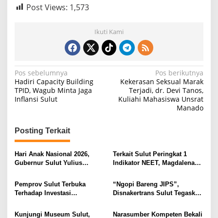
Post Views:
1,573
Ikuti Kami
N
Pos sebelumnya
Pos berikutnya
Hadiri Capacity Building
Kekerasan Seksual Marak
a
TPID, Wagub Minta Jaga
Terjadi, dr. Devi Tanos,
Inflansi Sulut
Kuliahi Mahasiswa Unsrat
v
Manado
i
g
Posting Terkait
a
s
Hari Anak Nasional 2026,
Terkait Sulut Peringkat 1
Gubernur Sulut Yulius
Indikator NEET, Magdalena
i
Selvanus Serukan Penguatan
Wulur: Perlu Dipahami
Ruang Aman Bagi Anak, di
Secara Proposional, Agar
p
Pemprov Sulut Terbuka
“Ngopi Bareng JIPS”,
Lingkungan Fisik Maupun di
Tidak Timbul Persepsi Keliru
Terhadap Investasi
Disnakertrans Sulut Tegaskan
o
Ruang Digital
di Masyarakat
Berkualitas dan Berkelanjutan
Komitmen Lindungi Hak
s
Pekerja dari Ancaman PHK
Kunjungi Museum Sulut,
Narasumber Kompeten Bekali