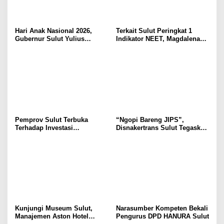
Hari Anak Nasional 2026,
Terkait Sulut Peringkat 1
Gubernur Sulut Yulius
Indikator NEET, Magdalena
Selvanus Serukan Penguatan
Wulur: Perlu Dipahami
Ruang Aman Bagi Anak, di
Secara Proposional, Agar
Lingkungan Fisik Maupun di
Tidak Timbul Persepsi Keliru
Ruang Digital
di Masyarakat
Pemprov Sulut Terbuka
“Ngopi Bareng JIPS”,
Terhadap Investasi
Disnakertrans Sulut Tegaskan
Berkualitas dan Berkelanjutan
Komitmen Lindungi Hak
Pekerja dari Ancaman PHK
Kunjungi Museum Sulut,
Narasumber Kompeten Bekali
Manajemen Aston Hotel
Pengurus DPD HANURA Sulut