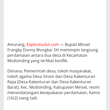
p
i
n
P
e
r
d
a
m
a
Amurang,
Exploresulut.com
— Bupati Minsel
i
Frangky Donny Wongkar SH memimpin langsung
a
perdamaian antara dua desa di Kecamatan
n
D
Modoinding yang terlibat konflik.
u
a
Dimana, Pemerintah desa, tokoh masyarakat,
D
tokoh agama Desa Sinisir dan Desa Kakenturan
e
Raya (Desa Kakenturan dan Desa Kakenturan
s
a
Barat), Kec. Modoinding, Kabupaten Minsel, resmi
D
menandatangani kesepakatan perdamaian, Kamis
i
(16/2) siang tadi.
M
o
d