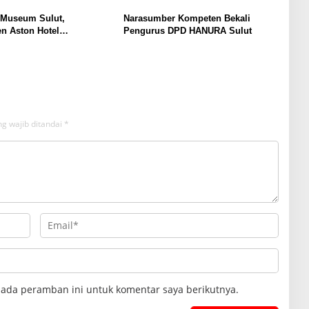
 Museum Sulut,
Narasumber Kompeten Bekali
n Aston Hotel
Pengurus DPD HANURA Sulut
men Promosikan
an Ke Wisatawan
g wajib ditandai
*
pada peramban ini untuk komentar saya berikutnya.