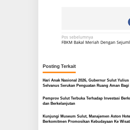
N
Pos sebelumnya
FBKM Bakal Meriah Dengan Sejuml
a
v
i
Posting Terkait
g
a
Hari Anak Nasional 2026, Gubernur Sulut Yulius
s
Selvanus Serukan Penguatan Ruang Aman Bagi
di Lingkungan Fisik Maupun di Ruang Digital
i
Pemprov Sulut Terbuka Terhadap Investasi Berku
p
dan Berkelanjutan
o
Kunjungi Museum Sulut, Manajemen Aston Hote
s
Berkomitmen Promosikan Kebudayaan Ke Wisa