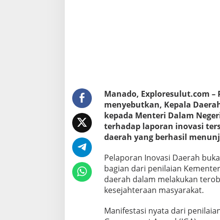
k
a
n
S
e
m
u
a
P
e
r
Manado, Exploresulut.com –
a
menyebutkan, Kepala Daerah
n
kepada Menteri Dalam Negeri
g
terhadap laporan inovasi te
k
a
daerah yang berhasil menunj
t
D
Pelaporan Inovasi Daerah bukan
a
bagian dari penilaian Kemente
e
daerah dalam melakukan terob
r
a
kesejahteraan masyarakat.
h
B
Manifestasi nyata dari penilai
e