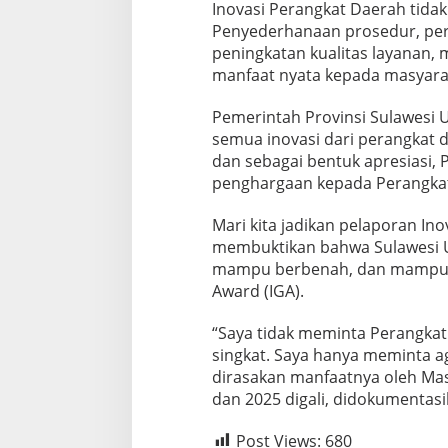
Inovasi Perangkat Daerah tidak s
i
S
Penyederhanaan prosedur, perc
e
peningkatan kualitas layanan,
t
manfaat nyata kepada masyarak
i
a
Pemerintah Provinsi Sulawesi 
p
T
semua inovasi dari perangkat 
a
dan sebagai bentuk apresiasi,
h
penghargaan kepada Perangkat 
u
n
Mari kita jadikan pelaporan I
membuktikan bahwa Sulawesi U
mampu berbenah, dan mampu be
Award (IGA).
“Saya tidak meminta Perangkat
singkat. Saya hanya meminta a
dirasakan manfaatnya oleh Mas
dan 2025 digali, didokumentasik
Post Views:
680