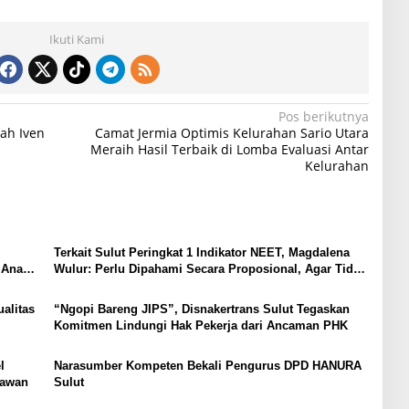
Ikuti Kami
Pos berikutnya
ah Iven
Camat Jermia Optimis Kelurahan Sario Utara
Meraih Hasil Terbaik di Lomba Evaluasi Antar
Kelurahan
Terkait Sulut Peringkat 1 Indikator NEET, Magdalena
 Anak,
Wulur: Perlu Dipahami Secara Proposional, Agar Tidak
Timbul Persepsi Keliru di Masyarakat
alitas
“Ngopi Bareng JIPS”, Disnakertrans Sulut Tegaskan
Komitmen Lindungi Hak Pekerja dari Ancaman PHK
l
Narasumber Kompeten Bekali Pengurus DPD HANURA
tawan
Sulut