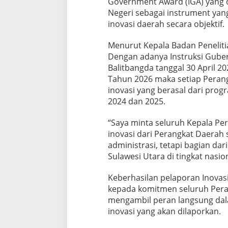
Government Award (IGA) yang 
r
Negeri sebagai instrument yan
i
n
inovasi daerah secara objektif.
o
v
Menurut Kepala Badan Peneliti
a
Dengan adanya Instruksi Guber
s
Balitbangda tanggal 30 April 2
i
d
Tahun 2026 maka setiap Perang
a
inovasi yang berasal dari prog
n
2024 dan 2025.
L
a
“Saya minta seluruh Kepala Pe
p
o
inovasi dari Perangkat Daerah 
r
administrasi, tetapi bagian da
k
Sulawesi Utara di tingkat nasio
a
n
Keberhasilan pelaporan Inovas
I
n
kepada komitmen seluruh Pera
o
mengambil peran langsung dal
v
inovasi yang akan dilaporkan.
a
s