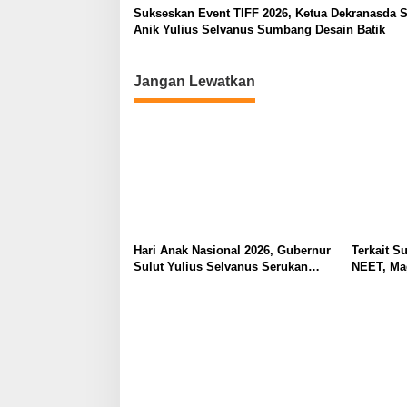
Sukseskan Event TIFF 2026, Ketua Dekranasda S
Anik Yulius Selvanus Sumbang Desain Batik
Jangan Lewatkan
Hari Anak Nasional 2026, Gubernur
Terkait Su
Sulut Yulius Selvanus Serukan
NEET, Ma
Penguatan Ruang Aman Bagi Anak,
Dipahami 
di Lingkungan Fisik Maupun di
Tidak Tim
Ruang Digital
Masyarak