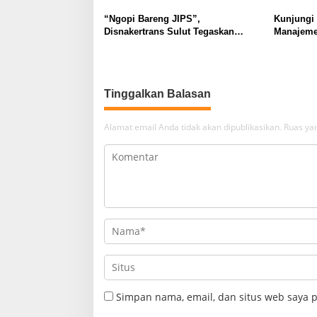
“Ngopi Bareng JIPS”,
Kunjungi
Disnakertrans Sulut Tegaskan
Manajeme
Komitmen Lindungi Hak Pekerja
Berkomit
dari Ancaman PHK
Kebudaya
Tinggalkan Balasan
Alamat email Anda tidak akan dipublikasikan.
Ruas yan
Simpan nama, email, dan situs web saya 