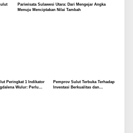
ulut
Pariwisata Sulawesi Utara: Dari Mengejar Angka
Menuju Menciptakan Nilai Tambah
lut Peringkat 1 Indikator
Pemprov Sulut Terbuka Terhadap
gdalena Wulur: Perlu
Investasi Berkualitas dan
Secara Proposional, Agar
Berkelanjutan
bul Persepsi Keliru di
at