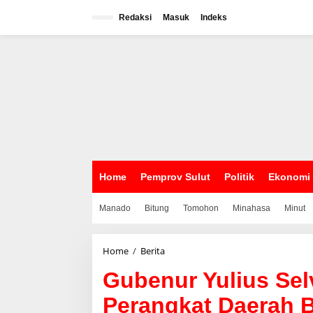
L
e
Redaksi
Masuk
Indeks
w
a
t
i
k
e
k
o
n
t
e
n
Home
Pemprov Sulut
Politik
Ekonomi
Manado
Bitung
Tomohon
Minahasa
Minut
Home
/
Berita
G
u
Gubenur Yulius Se
b
e
Perangkat Daerah 
n