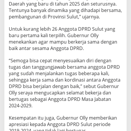
Daerah yang baru di tahun 2025 dan seturusnya.
0
2
Tentunya banyak dinamika yang dihadapi bersama,
9
pembangunan di Provinsi Sulut,” ujarnya.
Untuk kurang lebih 26 Anggota DPRD Sulut yang
baru pertama kali terpilih. Gubernur Olly
menekankan agar mampu berkerja sama dengan
baik antar sesama Anggota DPRD.
“Semoga bisa cepat menyesuaikan diri dengan
tugas dan tanggungjawab bersama anggota DPRD
yang sudah menjalankan tugas beberapa kali,
sehingga kerja sama dan kordinasi antara Anggota
DPRD bisa berjalan dengan baik,” sebut Gubernur
Olly seraya mengucapkan selamat bekerja dan
bertugas sebagai Anggota DPRD Masa Jabatan
2024-2029.
Kesempatan itu juga, Gubernur Olly memberikan
apresiasi kepada Anggota DPRD Sulut periode
2019-2024, yang tidak lagi bertugas.