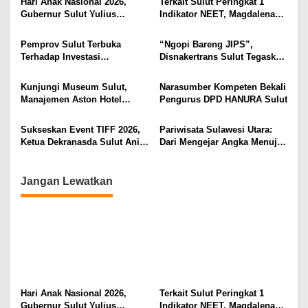
s
Hari Anak Nasional 2026,
Terkait Sulut Peringkat 1
Gubernur Sulut Yulius
Indikator NEET, Magdalena
i
Selvanus Serukan Penguatan
Wulur: Perlu Dipahami
Ruang Aman Bagi Anak, di
Secara Proposional, Agar
p
Pemprov Sulut Terbuka
“Ngopi Bareng JIPS”,
Lingkungan Fisik Maupun di
Tidak Timbul Persepsi Keliru
Terhadap Investasi
Disnakertrans Sulut Tegaskan
o
Ruang Digital
di Masyarakat
Berkualitas dan Berkelanjutan
Komitmen Lindungi Hak
s
Pekerja dari Ancaman PHK
Kunjungi Museum Sulut,
Narasumber Kompeten Bekali
Manajemen Aston Hotel
Pengurus DPD HANURA Sulut
Berkomitmen Promosikan
Kebudayaan Ke Wisatawan
Sukseskan Event TIFF 2026,
Pariwisata Sulawesi Utara:
Ketua Dekranasda Sulut Anik
Dari Mengejar Angka Menuju
Yulius Selvanus Sumbang
Menciptakan Nilai Tambah
Desain Batik
Jangan Lewatkan
Hari Anak Nasional 2026,
Terkait Sulut Peringkat 1
Gubernur Sulut Yulius
Indikator NEET, Magdalena