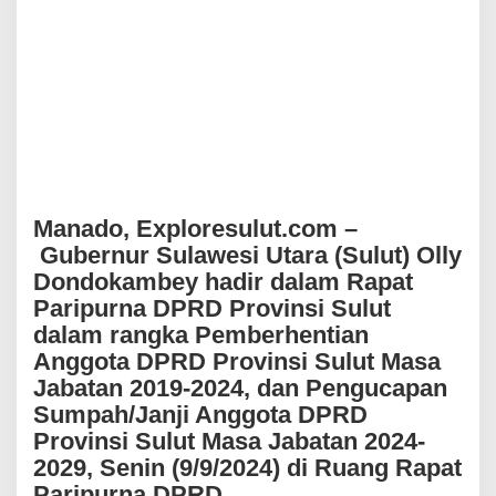
a
m
b
e
y
H
a
d
i
r
i
Manado, Exploresulut.com –
P
e
Gubernur Sulawesi Utara (Sulut) Olly
l
Dondokambey hadir dalam Rapat
a
Paripurna DPRD Provinsi Sulut
n
t
dalam rangka Pemberhentian
i
Anggota DPRD Provinsi Sulut Masa
k
Jabatan 2019-2024, dan Pengucapan
a
n
Sumpah/Janji Anggota DPRD
A
Provinsi Sulut Masa Jabatan 2024-
n
2029, Senin (9/9/2024) di Ruang Rapat
g
g
Paripurna DPRD.