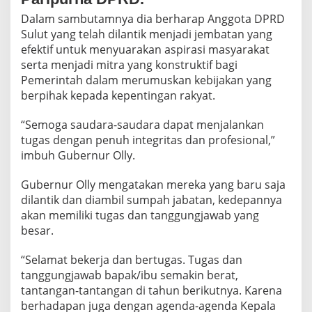
o
Dalam sambutamnya dia berharap Anggota DPRD
t
a
Sulut yang telah dilantik menjadi jembatan yang
D
efektif untuk menyuarakan aspirasi masyarakat
P
serta menjadi mitra yang konstruktif bagi
R
Pemerintah dalam merumuskan kebijakan yang
D
berpihak kepada kepentingan rakyat.
S
u
l
“Semoga saudara-saudara dapat menjalankan
u
tugas dengan penuh integritas dan profesional,”
t
imbuh Gubernur Olly.
P
e
r
Gubernur Olly mengatakan mereka yang baru saja
i
dilantik dan diambil sumpah jabatan, kedepannya
o
akan memiliki tugas dan tanggungjawab yang
d
besar.
e
2
0
“Selamat bekerja dan bertugas. Tugas dan
2
tanggungjawab bapak/ibu semakin berat,
4
tantangan-tantangan di tahun berikutnya. Karena
-
berhadapan juga dengan agenda-agenda Kepala
2