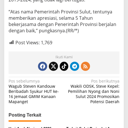
“Atas nama Pemerintah Provinsi Sulut, tentunya
memberikan apresiasi, selama 5 Tahun
bekerjasama dengan Penerintah Provinsi berjalan
dengan baik,” pungkasnya.(RR/*)
Post Views:
1,769
Ikuti Kami
N
Pos sebelumnya
Pos berikutnya
Wagub Steven Kandouw
Wakili ODSK, Steve Kepel:
a
Beribadah Syukur HUT ke-
Pemilihan Nyong dan Noni
16 Jemaat GMIM Kanaan
Sulut 2024 Promosikan
v
Mapanget
Potensi Daerah
i
g
Posting Terkait
a