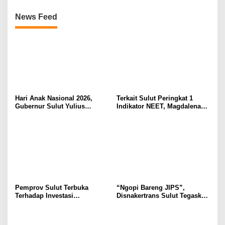
News Feed
Hari Anak Nasional 2026,
Terkait Sulut Peringkat 1
Gubernur Sulut Yulius
Indikator NEET, Magdalena
Selvanus Serukan Penguatan
Wulur: Perlu Dipahami
Ruang Aman Bagi Anak, di
Secara Proposional, Agar
Lingkungan Fisik Maupun di
Tidak Timbul Persepsi Keliru
Ruang Digital
di Masyarakat
Pemprov Sulut Terbuka
“Ngopi Bareng JIPS”,
Terhadap Investasi
Disnakertrans Sulut Tegaskan
Berkualitas dan Berkelanjutan
Komitmen Lindungi Hak
Pekerja dari Ancaman PHK