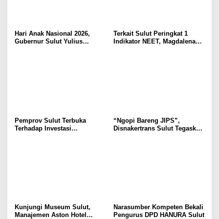
Hari Anak Nasional 2026,
Terkait Sulut Peringkat 1
Gubernur Sulut Yulius
Indikator NEET, Magdalena
Selvanus Serukan Penguatan
Wulur: Perlu Dipahami
Ruang Aman Bagi Anak, di
Secara Proposional, Agar
Lingkungan Fisik Maupun di
Tidak Timbul Persepsi Keliru
Ruang Digital
di Masyarakat
Pemprov Sulut Terbuka
“Ngopi Bareng JIPS”,
Terhadap Investasi
Disnakertrans Sulut Tegaskan
Berkualitas dan Berkelanjutan
Komitmen Lindungi Hak
Pekerja dari Ancaman PHK
Kunjungi Museum Sulut,
Narasumber Kompeten Bekali
Manajemen Aston Hotel
Pengurus DPD HANURA Sulut