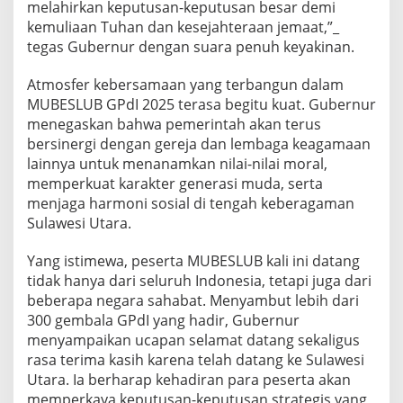
melahirkan keputusan-keputusan besar demi
a
kemuliaan Tuhan dan kesejahteraan jemaat,”_
n
V
tegas Gubernur dengan suara penuh keyakinan.
i
s
Atmosfer kebersamaan yang terbangun dalam
i
MUBESLUB GPdI 2025 terasa begitu kuat. Gubernur
G
menegaskan bahwa pemerintah akan terus
e
r
bersinergi dengan gereja dan lembaga keagamaan
e
lainnya untuk menanamkan nilai-nilai moral,
j
memperkuat karakter generasi muda, serta
a
menjaga harmoni sosial di tengah keberagaman
d
Sulawesi Utara.
a
n
B
Yang istimewa, peserta MUBESLUB kali ini datang
a
tidak hanya dari seluruh Indonesia, tetapi juga dari
n
beberapa negara sahabat. Menyambut lebih dari
g
300 gembala GPdI yang hadir, Gubernur
s
a
menyampaikan ucapan selamat datang sekaligus
rasa terima kasih karena telah datang ke Sulawesi
Utara. Ia berharap kehadiran para peserta akan
memperkaya keputusan-keputusan strategis yang