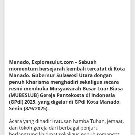
i
d
a
n
M
e
m
b
u
k
a
Manado, Exploresulut.com – Sebuah
M
u
momentum bersejarah kembali tercatat di Kota
b
Manado. Gubernur Sulawesi Utara dengan
e
penuh kharisma menghadiri sekaligus secara
s
resmi membuka Musyawarah Besar Luar Biasa
l
(MUBESLUB) Gereja Pantekosta di Indonesia
u
b
(GPdI) 2025, yang digelar di GPdI Kota Manado,
G
Senin (8/9/2025).
P
d
Acara yang dihadiri ratusan hamba Tuhan, jemaat,
I
dan tokoh gereja dari berbagai penjuru
2
0
berlangsung khidmat sekaligus penuh semangat