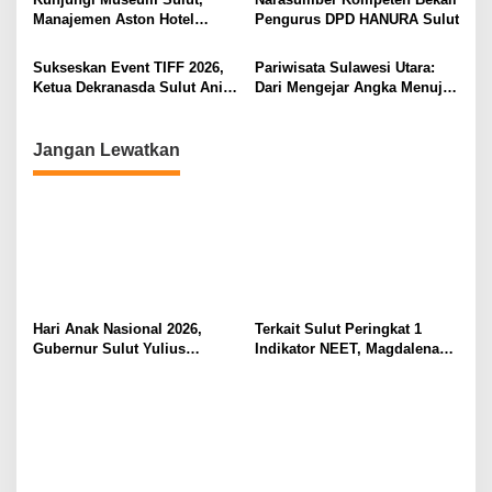
Manajemen Aston Hotel
Pengurus DPD HANURA Sulut
Berkomitmen Promosikan
Kebudayaan Ke Wisatawan
Sukseskan Event TIFF 2026,
Pariwisata Sulawesi Utara:
Ketua Dekranasda Sulut Anik
Dari Mengejar Angka Menuju
Yulius Selvanus Sumbang
Menciptakan Nilai Tambah
Desain Batik
Jangan Lewatkan
Hari Anak Nasional 2026,
Terkait Sulut Peringkat 1
Gubernur Sulut Yulius
Indikator NEET, Magdalena
Selvanus Serukan Penguatan
Wulur: Perlu Dipahami
Ruang Aman Bagi Anak, di
Secara Proposional, Agar
Lingkungan Fisik Maupun di
Tidak Timbul Persepsi Keliru
Ruang Digital
di Masyarakat