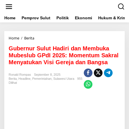
L
e
w
a
Home
Pemprov Sulut
Politik
Ekonomi
Hukum & Krimin
t
i
k
Home
/
Berita
G
e
u
k
Gubernur Sulut Hadiri dan Membuka
b
o
e
n
Mubeslub GPdI 2025: Momentum Sakral
r
t
Menyatukan Visi Gereja dan Bangsa
n
e
u
n
r
Ronald Rompas
September 8, 2025
Berita
,
Headline
,
Pemerintahan
S
,
Sulawesi Utara
955
Dilihat
u
l
u
t
H
a
d
i
r