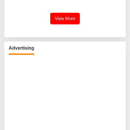
Berkomitmen Promosikan
Kebudayaan Ke Wisatawan
View More
Advertising