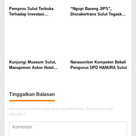
Pemprov Sulut Terbuka
“Ngopi Bareng JIPS”,
Terhadap Investasi
Disnakertrans Sulut Tegaskan
Berkualitas dan Berkelanjutan
Komitmen Lindungi Hak
Pekerja dari Ancaman PHK
Kunjungi Museum Sulut,
Narasumber Kompeten Bekali
Manajemen Aston Hotel
Pengurus DPD HANURA Sulut
Berkomitmen Promosikan
Kebudayaan Ke Wisatawan
Tinggalkan Balasan
Alamat email Anda tidak akan dipublikasikan.
Ruas yang wajib
ditandai
*