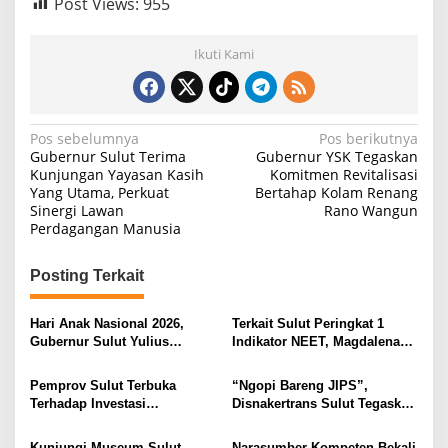
Post Views:
955
Ikuti Kami
N
Pos sebelumnya
Pos berikutnya
Gubernur Sulut Terima
Gubernur YSK Tegaskan
a
Kunjungan Yayasan Kasih
Komitmen Revitalisasi
Yang Utama, Perkuat
Bertahap Kolam Renang
v
Sinergi Lawan
Rano Wangun
i
Perdagangan Manusia
g
Posting Terkait
a
s
Hari Anak Nasional 2026,
Terkait Sulut Peringkat 1
i
Gubernur Sulut Yulius
Indikator NEET, Magdalena
Selvanus Serukan Penguatan
Wulur: Perlu Dipahami
p
Ruang Aman Bagi Anak, di
Secara Proposional, Agar
Pemprov Sulut Terbuka
“Ngopi Bareng JIPS”,
o
Lingkungan Fisik Maupun di
Tidak Timbul Persepsi Keliru
Terhadap Investasi
Disnakertrans Sulut Tegaskan
Ruang Digital
di Masyarakat
s
Berkualitas dan Berkelanjutan
Komitmen Lindungi Hak
Pekerja dari Ancaman PHK
Kunjungi Museum Sulut,
Narasumber Kompeten Bekali