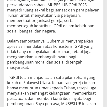
2
persaudaraan rohani. MUBESLUB GPdI 2025
5
menjadi ruang sakral bagi jemaat dan para pelayan
:
Tuhan untuk menyatukan visi pelayanan,
M
o
memperkuat organisasi gereja, serta
m
memperteguh kontribusi GPdI dalam kehidupan
e
sosial, bangsa, dan negara.
n
t
Dalam sambutannya, Gubernur menyampaikan
u
m
apresiasi mendalam atas konsistensi GPdI yang
S
tidak hanya menyalakan obor iman, tetapi juga
a
menghadirkan sumbangsih nyata bagi
k
pembangunan moral dan sosial di tengah
r
masyarakat.
a
l
M
_“GPdI telah menjadi salah satu pilar rohani yang
e
kokoh di Sulawesi Utara. Kehadiran gereja bukan
n
hanya menuntun umat kepada Tuhan, tetapi juga
y
menyalakan semangat kebangsaan, memperkuat
a
t
persatuan, dan memberi kontribusi nyata bagi
u
pembangunan. Saya percaya, MUBESLUB ini akan
k