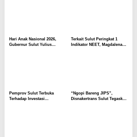
Hari Anak Nasional 2026,
Terkait Sulut Peringkat 1
Gubernur Sulut Yulius
Indikator NEET, Magdalena
Selvanus Serukan Penguatan
Wulur: Perlu Dipahami
Ruang Aman Bagi Anak, di
Secara Proposional, Agar
Lingkungan Fisik Maupun di
Tidak Timbul Persepsi Keliru
Ruang Digital
di Masyarakat
Pemprov Sulut Terbuka
“Ngopi Bareng JIPS”,
Terhadap Investasi
Disnakertrans Sulut Tegaskan
Berkualitas dan Berkelanjutan
Komitmen Lindungi Hak
Pekerja dari Ancaman PHK