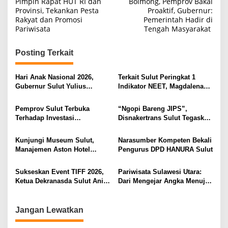
a
Pimpin Rapat HUT RI dan
Bolmong, Pemprov Bakal
Provinsi, Tekankan Pesta
Proaktif, Gubernur:
v
Rakyat dan Promosi
Pemerintah Hadir di
i
Pariwisata
Tengah Masyarakat
g
Posting Terkait
a
s
Hari Anak Nasional 2026,
Terkait Sulut Peringkat 1
i
Gubernur Sulut Yulius
Indikator NEET, Magdalena
Selvanus Serukan Penguatan
Wulur: Perlu Dipahami
p
Ruang Aman Bagi Anak, di
Secara Proposional, Agar
Pemprov Sulut Terbuka
“Ngopi Bareng JIPS”,
o
Lingkungan Fisik Maupun di
Tidak Timbul Persepsi Keliru
Terhadap Investasi
Disnakertrans Sulut Tegaskan
Ruang Digital
di Masyarakat
s
Berkualitas dan Berkelanjutan
Komitmen Lindungi Hak
Pekerja dari Ancaman PHK
Kunjungi Museum Sulut,
Narasumber Kompeten Bekali
Manajemen Aston Hotel
Pengurus DPD HANURA Sulut
Berkomitmen Promosikan
Kebudayaan Ke Wisatawan
Sukseskan Event TIFF 2026,
Pariwisata Sulawesi Utara:
Ketua Dekranasda Sulut Anik
Dari Mengejar Angka Menuju
Yulius Selvanus Sumbang
Menciptakan Nilai Tambah
Desain Batik
Jangan Lewatkan