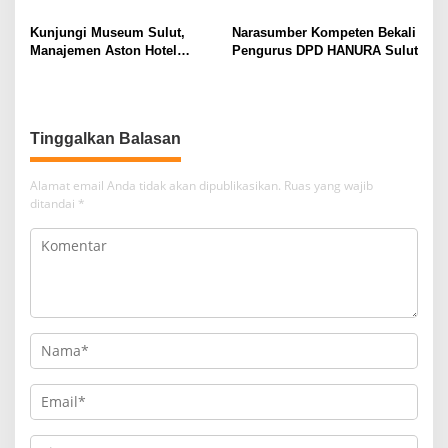
Kunjungi Museum Sulut,
Narasumber Kompeten Bekali
Manajemen Aston Hotel
Pengurus DPD HANURA Sulut
Berkomitmen Promosikan
Kebudayaan Ke Wisatawan
Tinggalkan Balasan
Alamat email Anda tidak akan dipublikasikan.
Ruas yang wajib
ditandai
*