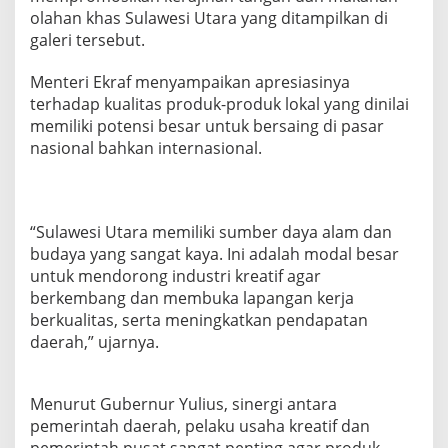
a
olahan khas Sulawesi Utara yang ditampilkan di
j
galeri tersebut.
i
n
Menteri Ekraf menyampaikan apresiasinya
a
n
terhadap kualitas produk-produk lokal yang dinilai
T
memiliki potensi besar untuk bersaing di pasar
a
nasional bahkan internasional.
n
g
a
n
d
“Sulawesi Utara memiliki sumber daya alam dan
a
budaya yang sangat kaya. Ini adalah modal besar
n
untuk mendorong industri kreatif agar
M
berkembang dan membuka lapangan kerja
a
k
berkualitas, serta meningkatkan pendapatan
a
daerah,” ujarnya.
n
a
n
Menurut Gubernur Yulius, sinergi antara
O
pemerintah daerah, pelaku usaha kreatif dan
l
a
pemerintah pusat sangat penting agar produk-