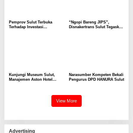
Pemprov Sulut Terbuka
“Ngopi Bareng JIPS”,
Terhadap Investasi
Disnakertrans Sulut Tegaskan
Berkualitas dan Berkelanjutan
Komitmen Lindungi Hak
Pekerja dari Ancaman PHK
Kunjungi Museum Sulut,
Narasumber Kompeten Bekali
Manajemen Aston Hotel
Pengurus DPD HANURA Sulut
Berkomitmen Promosikan
Kebudayaan Ke Wisatawan
View More
Advertising