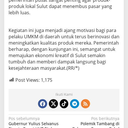
h
produk lokal Sulut dapat menembus pasar yang
a
lebih luas.
n
K
h
a
Kegiatan ini juga menjadi ajang motivasi bagi para
s
pelaku UMKM di daerah untuk terus berinovasi dan
S
meningkatkan kualitas produk mereka. Pemerintah
u
berharap, dengan kunjungan ini, semangat untuk
l
memajukan ekonomi kreatif di Sulut semakin
u
t
tumbuh dan memberi dampak langsung bagi
kesejahteraan masyarakat.(RR/*)
Post Views:
1,175
Ikuti Kami
N
Pos sebelumnya
Pos berikutnya
Gubernur Yulius Selvanus
Polemik Tambang di