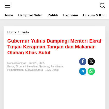
L
e
w
a
Home
Pemprov Sulut
Politik
Ekonomi
Hukum & Krimin
t
i
k
Home
/
Berita
G
e
u
k
Gubernur Yulius Dampingi Menteri Ekraf
b
o
e
n
Tinjau Kerajinan Tangan dan Makanan
r
t
Olahan Khas Sulut
n
e
u
n
r
Ronald Rompas
Juni 25, 2025
Berita
,
Ekonomi
,
Headline
Y
,
Nasional
,
Pariwisata
,
Pemerintahan
,
Sulawesi Utara
1175 Dilihat
u
l
i
u
s
D
a
m
p