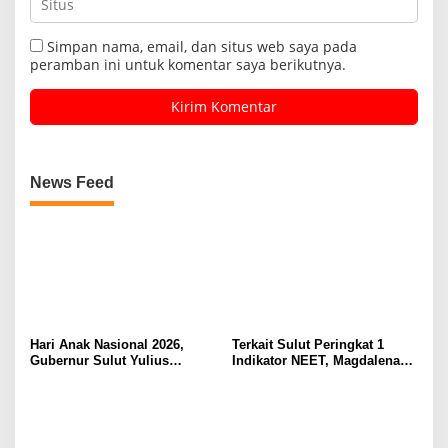
Simpan nama, email, dan situs web saya pada
peramban ini untuk komentar saya berikutnya.
News Feed
Hari Anak Nasional 2026,
Terkait Sulut Peringkat 1
Gubernur Sulut Yulius
Indikator NEET, Magdalena
Selvanus Serukan Penguatan
Wulur: Perlu Dipahami
Ruang Aman Bagi Anak, di
Secara Proposional, Agar
Lingkungan Fisik Maupun di
Tidak Timbul Persepsi Keliru
Ruang Digital
di Masyarakat