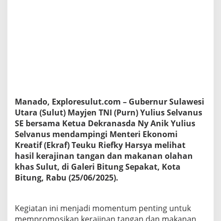
i
n
g
i
M
e
n
t
e
r
i
Manado, Exploresulut.com – Gubernur Sulawesi
E
k
Utara (Sulut) Mayjen TNI (Purn) Yulius Selvanus
r
SE bersama Ketua Dekranasda Ny Anik Yulius
a
Selvanus mendampingi Menteri Ekonomi
f
Kreatif (Ekraf) Teuku Riefky Harsya melihat
T
hasil kerajinan tangan dan makanan olahan
i
n
khas Sulut, di Galeri Bitung Sepakat, Kota
j
Bitung, Rabu (25/06/2025).
a
u
K
Kegiatan ini menjadi momentum penting untuk
e
r
mempromosikan kerajinan tangan dan makanan