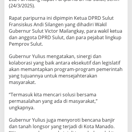
o
(24/3/2025).
l
a
Rapat paripurna ini dipimpin Ketua DPRD Sulut
b
Fransiskus Andi Silangen yang dihadiri Wakil
o
r
Gubernur Sulut Victor Mailangkay, para wakil ketua
a
dan anggota DPRD Sulut, dan para pejabat lingkup
s
Pemprov Sulut.
i
E
Gubernur Yulius mengatakan, sinergi dan
k
s
kolaborasi yang baik antara eksekutif dan legislatif
e
akan memantapkan program-program pemerintah
k
yang tujuannya untuk mensejahterakan
u
masyarakat.
t
i
f
“Termasuk kita mencari solusi bersama
-
permasalahan yang ada di masyarakat,”
L
ungkapnya.
e
g
Gubernur Yulius juga menyoroti bencana banjir
i
s
dan tanah longsor yang terjadi di Kota Manado.
l