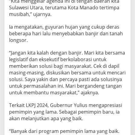
“Kita menggelar agenda ini di tengah daerah kita
a
Sulawesi Utara, terutama Kota Manado tertimpa
t
musibah,” ujarnya.
i
f
u
Ia mengatakan, guyuran hujan yang cukup deras
n
beberapa hari lalu menyebabkan banjir dan tanah
t
longsor.
u
k
“Jangan kita kalah dengan banjir. Mari kita bersama
K
e
legislatif dan eksekutif berkolaborasi untuk
s
memberikan solusi bagi masyarakat. Cek di dapil
e
masing-masing, diskusikan bersama untuk mencari
j
solusi. Saya yakin dan percaya pasti ada solusinya
a
h
untuk permasalahan ini. Mari bergandeng tangan
t
untuk membantu masyarakat,” ajaknya.
e
r
Terkait LKPJ 2024, Gubernur Yulius mengapresiasi
a
pemimpin yang lama. Sebagai pemimpin baru, ia
a
n
akan melanjutkan apa yang baik.
M
a
“Banyak dari program pemimpin lama yang baik.
s