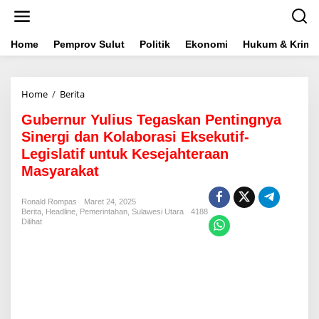
L
e
w
a
Home
Pemprov Sulut
Politik
Ekonomi
Hukum & Krimin
t
i
k
Home
/
Berita
G
e
u
k
Gubernur Yulius Tegaskan Pentingnya
b
o
e
n
Sinergi dan Kolaborasi Eksekutif-
r
t
Legislatif untuk Kesejahteraan
n
e
Masyarakat
u
n
r
Y
Ronald Rompas
Maret 24, 2025
u
Berita
,
Headline
,
Pemerintahan
,
Sulawesi Utara
4188
l
Dilihat
i
u
s
T
e
g
a