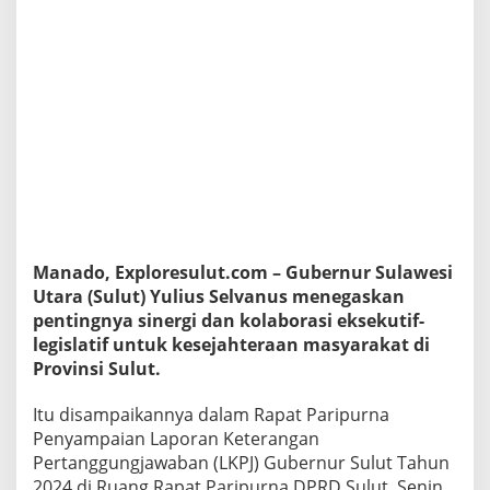
s
k
a
n
P
e
n
t
i
n
g
n
y
a
Manado, Exploresulut.com – Gubernur Sulawesi
S
Utara (Sulut) Yulius Selvanus menegaskan
i
pentingnya sinergi dan kolaborasi eksekutif-
n
legislatif untuk kesejahteraan masyarakat di
e
r
Provinsi Sulut.
g
i
Itu disampaikannya dalam Rapat Paripurna
d
Penyampaian Laporan Keterangan
a
Pertanggungjawaban (LKPJ) Gubernur Sulut Tahun
n
K
2024 di Ruang Rapat Paripurna DPRD Sulut, Senin