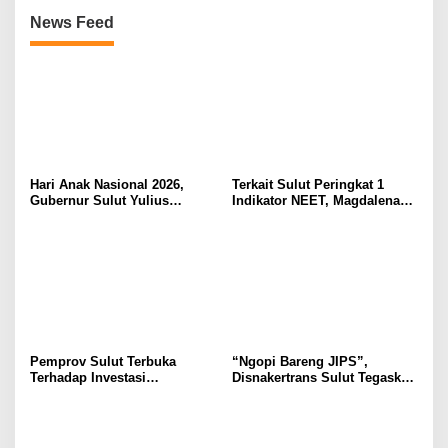
News Feed
Hari Anak Nasional 2026,
Terkait Sulut Peringkat 1
Gubernur Sulut Yulius
Indikator NEET, Magdalena
Selvanus Serukan Penguatan
Wulur: Perlu Dipahami
Ruang Aman Bagi Anak, di
Secara Proposional, Agar
Lingkungan Fisik Maupun di
Tidak Timbul Persepsi Keliru
Ruang Digital
di Masyarakat
Pemprov Sulut Terbuka
“Ngopi Bareng JIPS”,
Terhadap Investasi
Disnakertrans Sulut Tegaskan
Berkualitas dan Berkelanjutan
Komitmen Lindungi Hak
Pekerja dari Ancaman PHK