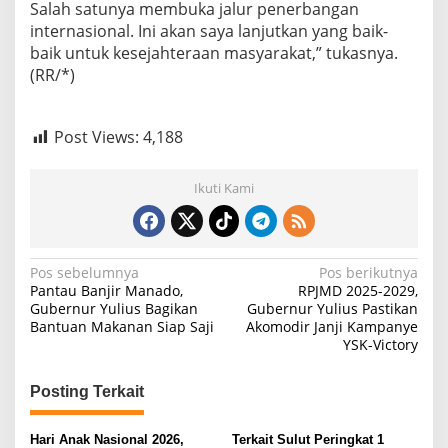
Salah satunya membuka jalur penerbangan
y
internasional. Ini akan saya lanjutkan yang baik-
a
r
baik untuk kesejahteraan masyarakat,” tukasnya.
a
(RR/*)
k
a
t
Post Views:
4,188
Ikuti Kami
N
Pos sebelumnya
Pos berikutnya
Pantau Banjir Manado,
RPJMD 2025-2029,
a
Gubernur Yulius Bagikan
Gubernur Yulius Pastikan
Bantuan Makanan Siap Saji
Akomodir Janji Kampanye
v
YSK-Victory
i
g
Posting Terkait
a
s
Hari Anak Nasional 2026,
Terkait Sulut Peringkat 1