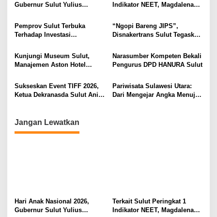
Gubernur Sulut Yulius
Indikator NEET, Magdalena
i
Selvanus Serukan Penguatan
Wulur: Perlu Dipahami
Ruang Aman Bagi Anak, di
Secara Proposional, Agar
p
Pemprov Sulut Terbuka
“Ngopi Bareng JIPS”,
Lingkungan Fisik Maupun di
Tidak Timbul Persepsi Keliru
Terhadap Investasi
Disnakertrans Sulut Tegaskan
o
Ruang Digital
di Masyarakat
Berkualitas dan Berkelanjutan
Komitmen Lindungi Hak
s
Pekerja dari Ancaman PHK
Kunjungi Museum Sulut,
Narasumber Kompeten Bekali
Manajemen Aston Hotel
Pengurus DPD HANURA Sulut
Berkomitmen Promosikan
Kebudayaan Ke Wisatawan
Sukseskan Event TIFF 2026,
Pariwisata Sulawesi Utara:
Ketua Dekranasda Sulut Anik
Dari Mengejar Angka Menuju
Yulius Selvanus Sumbang
Menciptakan Nilai Tambah
Desain Batik
Jangan Lewatkan
Hari Anak Nasional 2026,
Terkait Sulut Peringkat 1
Gubernur Sulut Yulius
Indikator NEET, Magdalena