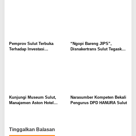
Selvanus Serukan Penguatan
Wulur: Perlu Dipahami
Ruang Aman Bagi Anak, di
Secara Proposional, Agar
Lingkungan Fisik Maupun di
Tidak Timbul Persepsi Keliru
Ruang Digital
di Masyarakat
Pemprov Sulut Terbuka
“Ngopi Bareng JIPS”,
Terhadap Investasi
Disnakertrans Sulut Tegaskan
Berkualitas dan Berkelanjutan
Komitmen Lindungi Hak
Pekerja dari Ancaman PHK
Kunjungi Museum Sulut,
Narasumber Kompeten Bekali
Manajemen Aston Hotel
Pengurus DPD HANURA Sulut
Berkomitmen Promosikan
Kebudayaan Ke Wisatawan
Tinggalkan Balasan