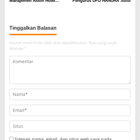
Manajemen Aston Hotel
Pengurus DPD HANURA Sulut
Berkomitmen Promosikan
Kebudayaan Ke Wisatawan
Tinggalkan Balasan
Alamat email Anda tidak akan dipublikasikan.
Ruas yang wajib
ditandai
*
Simpan nama, email, dan situs web saya pada