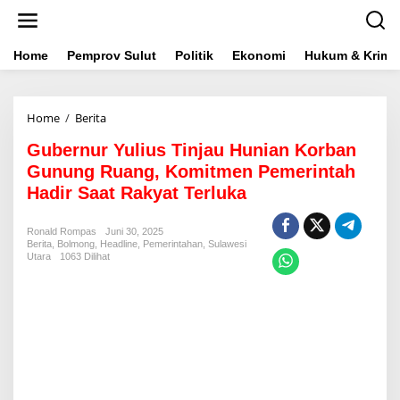
L
e
w
a
Home
Pemprov Sulut
Politik
Ekonomi
Hukum & Krimin
t
i
k
Home
/
Berita
G
e
u
k
Gubernur Yulius Tinjau Hunian Korban
b
o
e
n
Gunung Ruang, Komitmen Pemerintah
r
t
Hadir Saat Rakyat Terluka
n
e
u
n
r
Ronald Rompas
Juni 30, 2025
Berita
,
Bolmong
,
Headline
Y
,
Pemerintahan
,
Sulawesi
Utara
1063 Dilihat
u
l
i
u
s
T
i
n
j