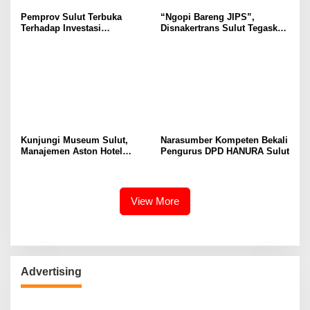
Pemprov Sulut Terbuka
“Ngopi Bareng JIPS”,
Terhadap Investasi
Disnakertrans Sulut Tegaskan
Berkualitas dan Berkelanjutan
Komitmen Lindungi Hak
Pekerja dari Ancaman PHK
Kunjungi Museum Sulut,
Narasumber Kompeten Bekali
Manajemen Aston Hotel
Pengurus DPD HANURA Sulut
Berkomitmen Promosikan
Kebudayaan Ke Wisatawan
View More
Advertising