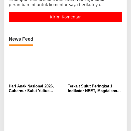
peramban ini untuk komentar saya berikutnya.
News Feed
Hari Anak Nasional 2026,
Terkait Sulut Peringkat 1
Gubernur Sulut Yulius
Indikator NEET, Magdalena
Selvanus Serukan Penguatan
Wulur: Perlu Dipahami
Ruang Aman Bagi Anak, di
Secara Proposional, Agar
Lingkungan Fisik Maupun di
Tidak Timbul Persepsi Keliru
Ruang Digital
di Masyarakat