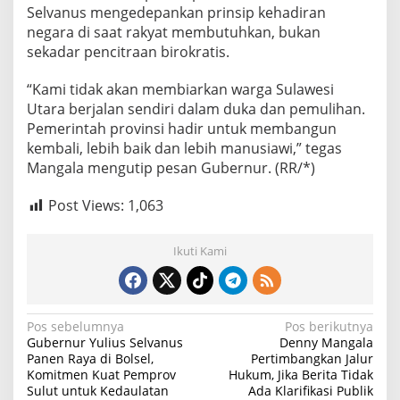
Selvanus mengedepankan prinsip kehadiran
negara di saat rakyat membutuhkan, bukan
sekadar pencitraan birokratis.
“Kami tidak akan membiarkan warga Sulawesi
Utara berjalan sendiri dalam duka dan pemulihan.
Pemerintah provinsi hadir untuk membangun
kembali, lebih baik dan lebih manusiawi,” tegas
Mangala mengutip pesan Gubernur. (RR/*)
Post Views:
1,063
Ikuti Kami
N
Pos sebelumnya
Pos berikutnya
Gubernur Yulius Selvanus
Denny Mangala
a
Panen Raya di Bolsel,
Pertimbangkan Jalur
Komitmen Kuat Pemprov
Hukum, Jika Berita Tidak
v
Sulut untuk Kedaulatan
Ada Klarifikasi Publik