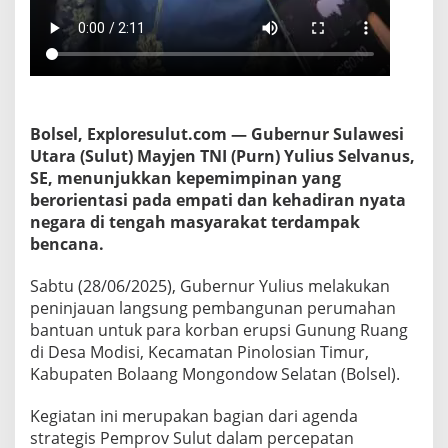
a
a
t
R
a
k
y
Bolsel, Exploresulut.com — Gubernur Sulawesi
a
Utara (Sulut) Mayjen TNI (Purn) Yulius Selvanus,
t
T
SE, menunjukkan kepemimpinan yang
e
berorientasi pada empati dan kehadiran nyata
r
negara di tengah masyarakat terdampak
l
bencana.
u
k
a
Sabtu (28/06/2025), Gubernur Yulius melakukan
peninjauan langsung pembangunan perumahan
bantuan untuk para korban erupsi Gunung Ruang
di Desa Modisi, Kecamatan Pinolosian Timur,
Kabupaten Bolaang Mongondow Selatan (Bolsel).
Kegiatan ini merupakan bagian dari agenda
strategis Pemprov Sulut dalam percepatan