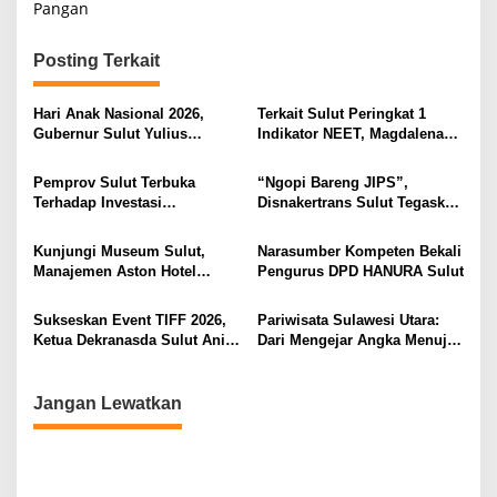
i
Pangan
g
Posting Terkait
a
s
Hari Anak Nasional 2026,
Terkait Sulut Peringkat 1
i
Gubernur Sulut Yulius
Indikator NEET, Magdalena
Selvanus Serukan Penguatan
Wulur: Perlu Dipahami
p
Ruang Aman Bagi Anak, di
Secara Proposional, Agar
Pemprov Sulut Terbuka
“Ngopi Bareng JIPS”,
o
Lingkungan Fisik Maupun di
Tidak Timbul Persepsi Keliru
Terhadap Investasi
Disnakertrans Sulut Tegaskan
Ruang Digital
di Masyarakat
s
Berkualitas dan Berkelanjutan
Komitmen Lindungi Hak
Pekerja dari Ancaman PHK
Kunjungi Museum Sulut,
Narasumber Kompeten Bekali
Manajemen Aston Hotel
Pengurus DPD HANURA Sulut
Berkomitmen Promosikan
Kebudayaan Ke Wisatawan
Sukseskan Event TIFF 2026,
Pariwisata Sulawesi Utara:
Ketua Dekranasda Sulut Anik
Dari Mengejar Angka Menuju
Yulius Selvanus Sumbang
Menciptakan Nilai Tambah
Desain Batik
Jangan Lewatkan