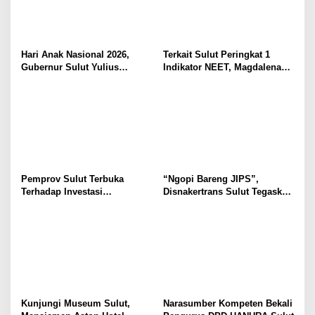
Hari Anak Nasional 2026,
Terkait Sulut Peringkat 1
Gubernur Sulut Yulius
Indikator NEET, Magdalena
Selvanus Serukan Penguatan
Wulur: Perlu Dipahami
Ruang Aman Bagi Anak, di
Secara Proposional, Agar
Lingkungan Fisik Maupun di
Tidak Timbul Persepsi Keliru
Ruang Digital
di Masyarakat
Pemprov Sulut Terbuka
“Ngopi Bareng JIPS”,
Terhadap Investasi
Disnakertrans Sulut Tegaskan
Berkualitas dan Berkelanjutan
Komitmen Lindungi Hak
Pekerja dari Ancaman PHK
Kunjungi Museum Sulut,
Narasumber Kompeten Bekali