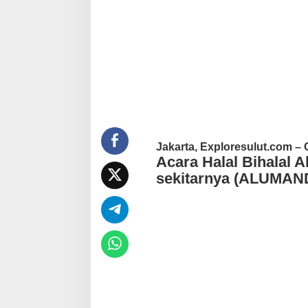
a
n
H
a
l
B
a
i
k
Jakarta, Exploresulut.com –
Acara Halal Bihalal 
sekitarnya (ALUMANDO