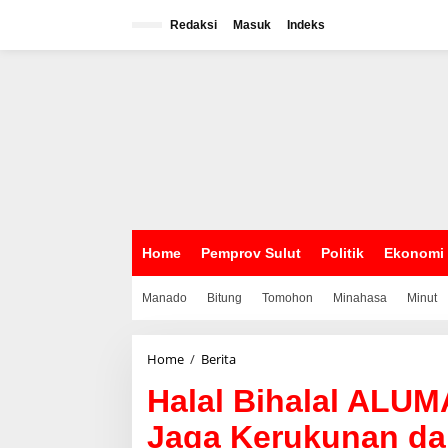
L
e
Redaksi
Masuk
Indeks
w
a
t
i
k
e
k
o
n
t
e
n
Home
Pemprov Sulut
Politik
Ekonomi
Manado
Bitung
Tomohon
Minahasa
Minut
Home
/
Berita
H
a
Halal Bihalal ALUM
l
a
Jaga Kerukunan da
l