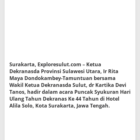
d
i
r
i
P
u
n
c
a
k
S
Surakarta, Exploresulut.com – Ketua
y
u
Dekranasda Provinsi Sulawesi Utara, Ir Rita
k
Maya Dondokambey-Tamuntuan bersama
u
Wakil Ketua Dekranasda Sulut, dr Kartika Devi
r
Tanos, hadir dalam acara Puncak Syukuran Hari
a
Ulang Tahun Dekranas Ke 44 Tahun di Hotel
n
H
Alila Solo, Kota Surakarta, Jawa Tengah.
U
T
D
e
k
r