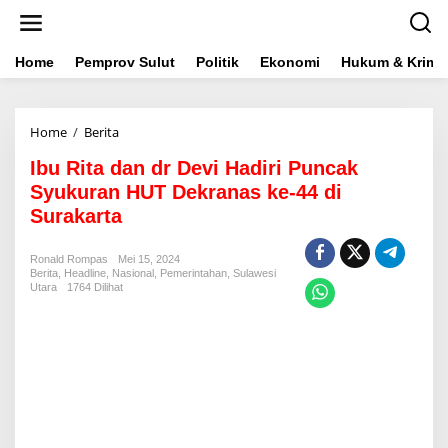
L
e
w
a
Home
Pemprov Sulut
Politik
Ekonomi
Hukum & Krimin
t
i
k
Home
/
Berita
I
e
b
k
Ibu Rita dan dr Devi Hadiri Puncak
u
o
R
n
Syukuran HUT Dekranas ke-44 di
i
t
Surakarta
t
e
a
n
d
Ronald Rompas
Mei 15, 2024
Berita
,
Headline
,
Nasional
a
,
Pemerintahan
,
Sulawesi
Utara
1764 Dilihat
n
d
r
D
e
v
i
H
a