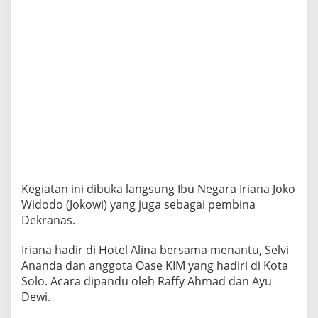
a
n
a
s
k
e
-
4
4
d
i
S
u
r
a
Kegiatan ini dibuka langsung Ibu Negara Iriana Joko
k
Widodo (Jokowi) yang juga sebagai pembina
a
Dekranas.
r
t
Iriana hadir di Hotel Alina bersama menantu, Selvi
a
Ananda dan anggota Oase KIM yang hadiri di Kota
Solo. Acara dipandu oleh Raffy Ahmad dan Ayu
Dewi.