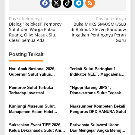
N
Pos sebelumnya
Pos berikutnya
Dialog “Relokasi” Pemprov
Buka MKKS SMA/SMK/SLB
a
Sulut dan Warga Pulau
di Bolmut, Steven Kandouw
Ruang, Olly: Masuk Situ
Ingatkan Pentingnya Peran
v
Clear, Semua Ada
Guru
i
g
Posting Terkait
a
s
Hari Anak Nasional 2026,
Terkait Sulut Peringkat 1
Gubernur Sulut Yulius
Indikator NEET, Magdalena
i
Selvanus Serukan Penguatan
Wulur: Perlu Dipahami
Ruang Aman Bagi Anak, di
Secara Proposional, Agar
p
Pemprov Sulut Terbuka
“Ngopi Bareng JIPS”,
Lingkungan Fisik Maupun di
Tidak Timbul Persepsi Keliru
Terhadap Investasi
Disnakertrans Sulut Tegaskan
o
Ruang Digital
di Masyarakat
Berkualitas dan Berkelanjutan
Komitmen Lindungi Hak
s
Pekerja dari Ancaman PHK
Kunjungi Museum Sulut,
Narasumber Kompeten Bekali
Manajemen Aston Hotel
Pengurus DPD HANURA Sulut
Berkomitmen Promosikan
Kebudayaan Ke Wisatawan
Sukseskan Event TIFF 2026,
Pariwisata Sulawesi Utara:
Ketua Dekranasda Sulut Anik
Dari Mengejar Angka Menuju