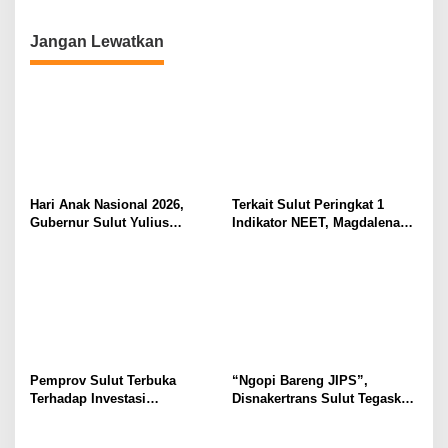
Yulius Selvanus Sumbang
Menciptakan Nilai Tambah
Desain Batik
Jangan Lewatkan
Hari Anak Nasional 2026,
Terkait Sulut Peringkat 1
Gubernur Sulut Yulius
Indikator NEET, Magdalena
Selvanus Serukan Penguatan
Wulur: Perlu Dipahami
Ruang Aman Bagi Anak, di
Secara Proposional, Agar
Lingkungan Fisik Maupun di
Tidak Timbul Persepsi Keliru
Ruang Digital
di Masyarakat
Pemprov Sulut Terbuka
“Ngopi Bareng JIPS”,
Terhadap Investasi
Disnakertrans Sulut Tegaskan
Berkualitas dan Berkelanjutan
Komitmen Lindungi Hak
Pekerja dari Ancaman PHK