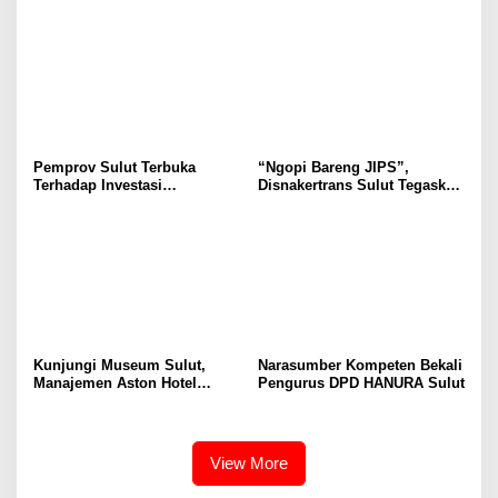
Selvanus Serukan Penguatan
Wulur: Perlu Dipahami
Ruang Aman Bagi Anak, di
Secara Proposional, Agar
Lingkungan Fisik Maupun di
Tidak Timbul Persepsi Keliru
Ruang Digital
di Masyarakat
Pemprov Sulut Terbuka
“Ngopi Bareng JIPS”,
Terhadap Investasi
Disnakertrans Sulut Tegaskan
Berkualitas dan Berkelanjutan
Komitmen Lindungi Hak
Pekerja dari Ancaman PHK
Kunjungi Museum Sulut,
Narasumber Kompeten Bekali
Manajemen Aston Hotel
Pengurus DPD HANURA Sulut
Berkomitmen Promosikan
Kebudayaan Ke Wisatawan
View More