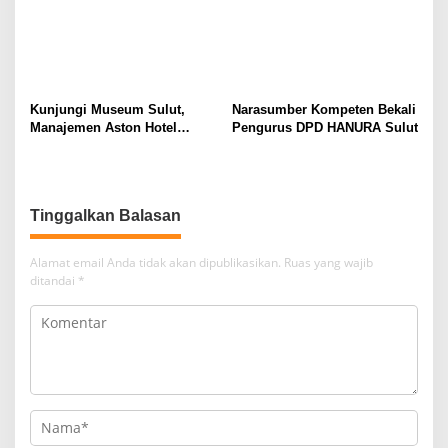
Kunjungi Museum Sulut,
Narasumber Kompeten Bekali
Manajemen Aston Hotel
Pengurus DPD HANURA Sulut
Berkomitmen Promosikan
Kebudayaan Ke Wisatawan
Tinggalkan Balasan
Alamat email Anda tidak akan dipublikasikan.
Ruas yang wajib
ditandai
*