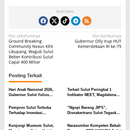
Ikuti Kami
N
Pos sebelumnya
Pos berikutnya
Ground Breaking
Gubernur Olly Irup HUT
a
Community Nexus KEK
Kemerdekaan RI ke-79
Likupang, Wagub Sulut
v
Beber Kontribusi Sulut
i
Capai 400 Miliar
g
Posting Terkait
a
s
Hari Anak Nasional 2026,
Terkait Sulut Peringkat 1
i
Gubernur Sulut Yulius
Indikator NEET, Magdalena
Selvanus Serukan Penguatan
Wulur: Perlu Dipahami
p
Ruang Aman Bagi Anak, di
Secara Proposional, Agar
Pemprov Sulut Terbuka
“Ngopi Bareng JIPS”,
o
Lingkungan Fisik Maupun di
Tidak Timbul Persepsi Keliru
Terhadap Investasi
Disnakertrans Sulut Tegaskan
Ruang Digital
di Masyarakat
s
Berkualitas dan Berkelanjutan
Komitmen Lindungi Hak
Pekerja dari Ancaman PHK
Kunjungi Museum Sulut,
Narasumber Kompeten Bekali