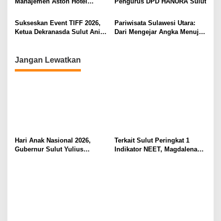
Manajemen Aston Hotel
Pengurus DPD HANURA Sulut
Berkomitmen Promosikan
Kebudayaan Ke Wisatawan
Sukseskan Event TIFF 2026,
Pariwisata Sulawesi Utara:
Ketua Dekranasda Sulut Anik
Dari Mengejar Angka Menuju
Yulius Selvanus Sumbang
Menciptakan Nilai Tambah
Desain Batik
Jangan Lewatkan
Hari Anak Nasional 2026,
Terkait Sulut Peringkat 1
Gubernur Sulut Yulius
Indikator NEET, Magdalena
Selvanus Serukan Penguatan
Wulur: Perlu Dipahami
Ruang Aman Bagi Anak, di
Secara Proposional, Agar
Lingkungan Fisik Maupun di
Tidak Timbul Persepsi Keliru
Ruang Digital
di Masyarakat