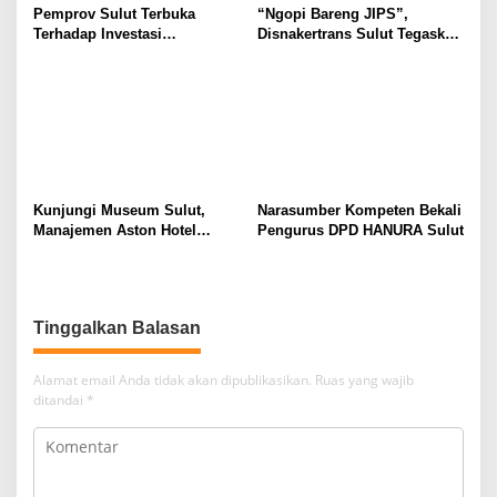
Pemprov Sulut Terbuka
“Ngopi Bareng JIPS”,
Terhadap Investasi
Disnakertrans Sulut Tegaskan
Berkualitas dan Berkelanjutan
Komitmen Lindungi Hak
Pekerja dari Ancaman PHK
Kunjungi Museum Sulut,
Narasumber Kompeten Bekali
Manajemen Aston Hotel
Pengurus DPD HANURA Sulut
Berkomitmen Promosikan
Kebudayaan Ke Wisatawan
Tinggalkan Balasan
Alamat email Anda tidak akan dipublikasikan.
Ruas yang wajib
ditandai
*