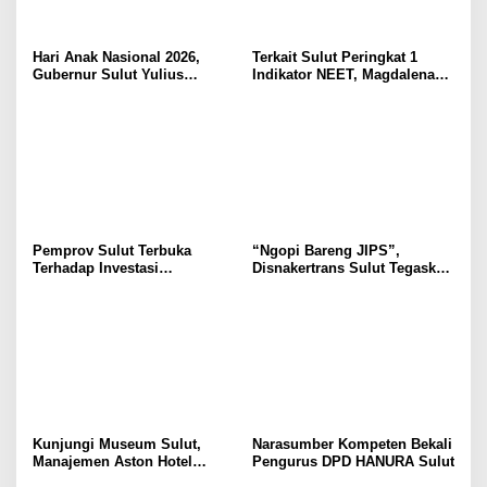
Hari Anak Nasional 2026,
Terkait Sulut Peringkat 1
Gubernur Sulut Yulius
Indikator NEET, Magdalena
Selvanus Serukan Penguatan
Wulur: Perlu Dipahami
Ruang Aman Bagi Anak, di
Secara Proposional, Agar
Lingkungan Fisik Maupun di
Tidak Timbul Persepsi Keliru
Ruang Digital
di Masyarakat
Pemprov Sulut Terbuka
“Ngopi Bareng JIPS”,
Terhadap Investasi
Disnakertrans Sulut Tegaskan
Berkualitas dan Berkelanjutan
Komitmen Lindungi Hak
Pekerja dari Ancaman PHK
Kunjungi Museum Sulut,
Narasumber Kompeten Bekali
Manajemen Aston Hotel
Pengurus DPD HANURA Sulut
Berkomitmen Promosikan