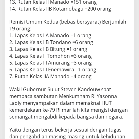
13. Rutan Kelas II Manado =151 orang
l
14. Rutan Kelas IIB Kotamobagu =200 orang
a
s
I
Remisi Umum Kedua (bebas bersyarat) Berjumlah
I
19 orang:
A
1. Lapas Kelas IIA Manado =1 orang
M
2. Lapas Kelas IIB Tondano =6 orang
a
n
3. Lapas Kelas IIB Bitung =1 orang
a
4. Lapas Kelas II Tomohon =3 orang
d
5. Lapas Kelas III Amurang =3 orang
o
6. Lapas Kelas III Enemawira =1 orang
7. Rutan Kelas IIA Manado =4 orang
Wakil Gubernur Sulut Steven Kandouw saat
membaca sambutan Menkumham RI Yasonna
Laoly menyampaikan dalam memaknai HUT
kemerdekaan ke-79 RI marilah kita mengisi dengan
semangat mengabdi kepada bangsa dan negara.
Yaitu dengan terus bekerja sesuai dengan tugas
dan pengabdian masing-masing untuk kehidupan