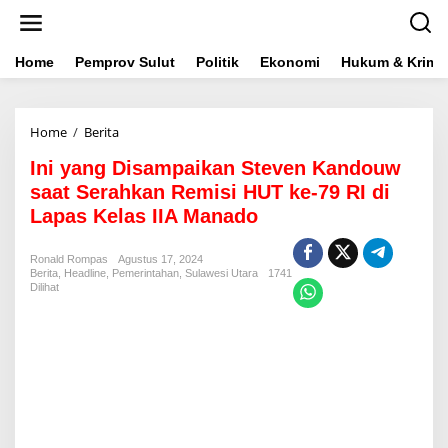
L
e
w
a
Home
Pemprov Sulut
Politik
Ekonomi
Hukum & Krimin
t
i
k
Home
/
Berita
I
e
n
k
Ini yang Disampaikan Steven Kandouw
i
o
y
n
saat Serahkan Remisi HUT ke-79 RI di
a
t
Lapas Kelas IIA Manado
n
e
g
n
D
Ronald Rompas
Agustus 17, 2024
Berita
,
Headline
,
Pemerintahan
i
,
Sulawesi Utara
1741
Dilihat
s
a
m
p
a
i
k
a
n