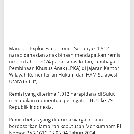
S
t
e
v
e
n
K
a
n
Manado, Exploresulut.com – Sebanyak 1.912
d
narapidana dan anak binaan mendapatkan remisi
o
umum tahun 2024 pada Lapas Rutan, Lembaga
u
w
Pembinaan Khusus Anak (LPKA) di jajaran Kantor
s
Wilayah Kementerian Hukum dan HAM Sulawesi
a
Utara (Sulut).
a
t
Remisi yang diterima 1.912 narapidana di Sulut
S
e
merupakan momentual peringatan HUT ke-79
r
Republik Indonesia.
a
h
Remisi bebas yang diterima warga binaan
k
berdasarkan lampiran keputusan Menkumham RI
a
n
Nomor PAS-1616.PK.05.04 Tahun 2024.