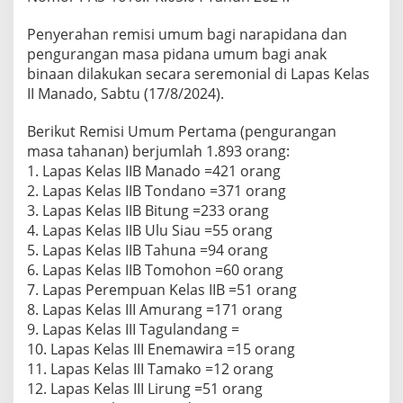
R
e
Penyerahan remisi umum bagi narapidana dan
m
pengurangan masa pidana umum bagi anak
i
binaan dilakukan secara seremonial di Lapas Kelas
s
i
II Manado, Sabtu (17/8/2024).
H
U
Berikut Remisi Umum Pertama (pengurangan
T
masa tahanan) berjumlah 1.893 orang:
k
1. Lapas Kelas IIB Manado =421 orang
e
-
2. Lapas Kelas IIB Tondano =371 orang
7
3. Lapas Kelas IIB Bitung =233 orang
9
4. Lapas Kelas IIB Ulu Siau =55 orang
R
5. Lapas Kelas IIB Tahuna =94 orang
I
d
6. Lapas Kelas IIB Tomohon =60 orang
i
7. Lapas Perempuan Kelas IIB =51 orang
L
8. Lapas Kelas III Amurang =171 orang
a
9. Lapas Kelas III Tagulandang =
p
10. Lapas Kelas III Enemawira =15 orang
a
s
11. Lapas Kelas III Tamako =12 orang
K
12. Lapas Kelas III Lirung =51 orang
e