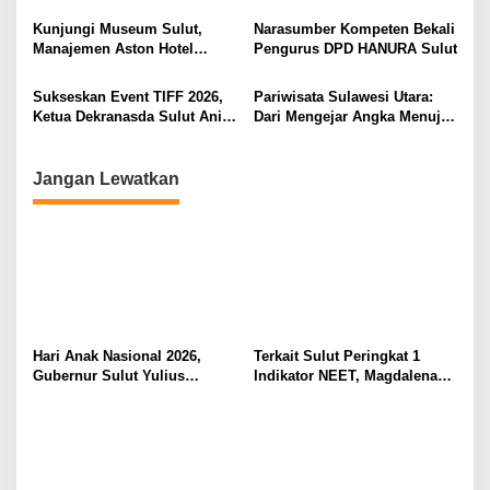
Berkualitas dan Berkelanjutan
Komitmen Lindungi Hak
s
Pekerja dari Ancaman PHK
Kunjungi Museum Sulut,
Narasumber Kompeten Bekali
Manajemen Aston Hotel
Pengurus DPD HANURA Sulut
Berkomitmen Promosikan
Kebudayaan Ke Wisatawan
Sukseskan Event TIFF 2026,
Pariwisata Sulawesi Utara:
Ketua Dekranasda Sulut Anik
Dari Mengejar Angka Menuju
Yulius Selvanus Sumbang
Menciptakan Nilai Tambah
Desain Batik
Jangan Lewatkan
Hari Anak Nasional 2026,
Terkait Sulut Peringkat 1
Gubernur Sulut Yulius
Indikator NEET, Magdalena
Selvanus Serukan Penguatan
Wulur: Perlu Dipahami
Ruang Aman Bagi Anak, di
Secara Proposional, Agar
Lingkungan Fisik Maupun di
Tidak Timbul Persepsi Keliru
Ruang Digital
di Masyarakat