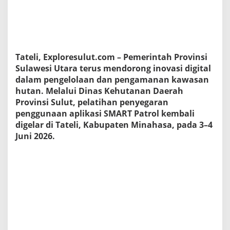
h
u
t
S
u
l
Tateli, Exploresulut.com – Pemerintah Provinsi
u
Sulawesi Utara terus mendorong inovasi digital
t
P
dalam pengelolaan dan pengamanan kawasan
e
hutan. Melalui Dinas Kehutanan Daerah
r
Provinsi Sulut, pelatihan penyegaran
k
penggunaan aplikasi SMART Patrol kembali
u
digelar di Tateli, Kabupaten Minahasa, pada 3–4
a
t
Juni 2026.
P
e
n
g
a
m
a
n
a
n