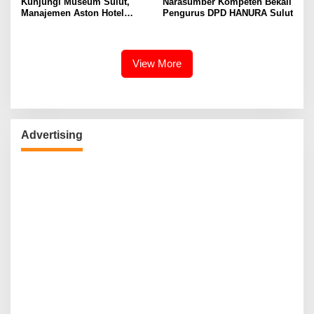
Kunjungi Museum Sulut,
Narasumber Kompeten Bekali
Manajemen Aston Hotel
Pengurus DPD HANURA Sulut
Berkomitmen Promosikan
Kebudayaan Ke Wisatawan
View More
Advertising