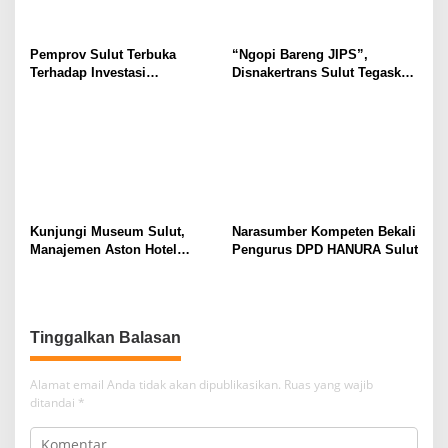
Pemprov Sulut Terbuka
“Ngopi Bareng JIPS”,
Terhadap Investasi
Disnakertrans Sulut Tegaskan
Berkualitas dan Berkelanjutan
Komitmen Lindungi Hak
Pekerja dari Ancaman PHK
Kunjungi Museum Sulut,
Narasumber Kompeten Bekali
Manajemen Aston Hotel
Pengurus DPD HANURA Sulut
Berkomitmen Promosikan
Kebudayaan Ke Wisatawan
Tinggalkan Balasan
Alamat email Anda tidak akan dipublikasikan.
Ruas yang wajib
ditandai
*