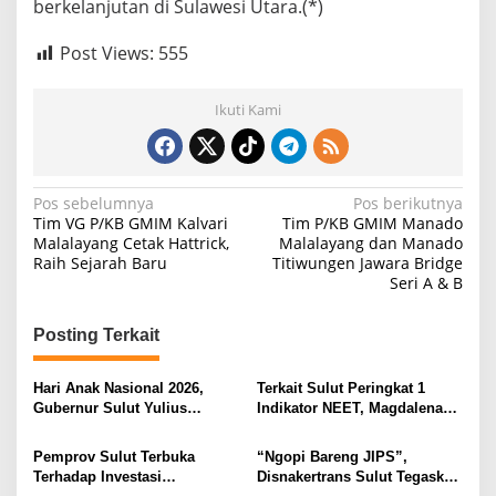
berkelanjutan di Sulawesi Utara.(*)
Post Views:
555
Ikuti Kami
N
Pos sebelumnya
Pos berikutnya
Tim VG P/KB GMIM Kalvari
Tim P/KB GMIM Manado
a
Malalayang Cetak Hattrick,
Malalayang dan Manado
Raih Sejarah Baru
Titiwungen Jawara Bridge
v
Seri A & B
i
g
Posting Terkait
a
s
Hari Anak Nasional 2026,
Terkait Sulut Peringkat 1
Gubernur Sulut Yulius
Indikator NEET, Magdalena
i
Selvanus Serukan Penguatan
Wulur: Perlu Dipahami
Ruang Aman Bagi Anak, di
Secara Proposional, Agar
p
Pemprov Sulut Terbuka
“Ngopi Bareng JIPS”,
Lingkungan Fisik Maupun di
Tidak Timbul Persepsi Keliru
Terhadap Investasi
Disnakertrans Sulut Tegaskan
o
Ruang Digital
di Masyarakat