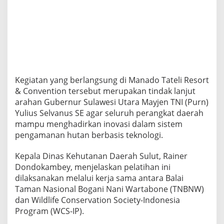
H
u
t
a
n
D
e
n
g
Kegiatan yang berlangsung di Manado Tateli Resort
a
& Convention tersebut merupakan tindak lanjut
n
arahan Gubernur Sulawesi Utara Mayjen TNI (Purn)
S
Yulius Selvanus SE agar seluruh perangkat daerah
M
A
mampu menghadirkan inovasi dalam sistem
R
pengamanan hutan berbasis teknologi.
T
P
Kepala Dinas Kehutanan Daerah Sulut, Rainer
a
Dondokambey, menjelaskan pelatihan ini
t
r
dilaksanakan melalui kerja sama antara Balai
o
Taman Nasional Bogani Nani Wartabone (TNBNW)
l
dan Wildlife Conservation Society-Indonesia
Program (WCS-IP).