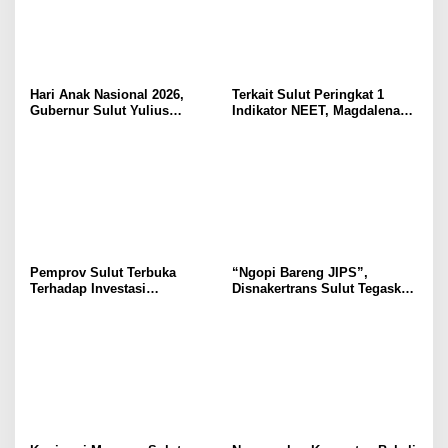
Hari Anak Nasional 2026,
Terkait Sulut Peringkat 1
Gubernur Sulut Yulius
Indikator NEET, Magdalena
Selvanus Serukan Penguatan
Wulur: Perlu Dipahami
Ruang Aman Bagi Anak, di
Secara Proposional, Agar
Lingkungan Fisik Maupun di
Tidak Timbul Persepsi Keliru
Ruang Digital
di Masyarakat
Pemprov Sulut Terbuka
“Ngopi Bareng JIPS”,
Terhadap Investasi
Disnakertrans Sulut Tegaskan
Berkualitas dan Berkelanjutan
Komitmen Lindungi Hak
Pekerja dari Ancaman PHK