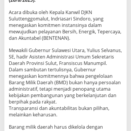
m
a
Acara dibuka oleh Kepala Kanwil DJKN
l
Suluttenggomalut, Indriasari Sindoro, yang
n
y
menegaskan komitmen instansinya dalam
a
mewujudkan pelayanan Bersih, Energik, Tepercaya,
T
dan Akuntabel (BENTENAN).
a
t
Mewakili Gubernur Sulawesi Utara, Yulius Selvanus,
a
K
SE, hadir Asisten Administrasi Umum Sekretaris
e
Daerah Provinsi Sulut, Fransiscus Manumpil.
l
Dalam sambutan tertulisnya, Gubernur
o
menegaskan komitmennya bahwa pengelolaan
l
Barang Milik Daerah (BMD) bukan hanya persoalan
a
A
administratif, tetapi menjadi penopang utama
s
kebijakan pembangunan yang berkelanjutan dan
e
berpihak pada rakyat.
t
Transparansi dan akuntabilitas bukan pilihan,
melainkan keharusan.
Barang milik daerah harus dikelola dengan