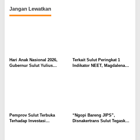
Desain Batik
Jangan Lewatkan
Hari Anak Nasional 2026,
Terkait Sulut Peringkat 1
Gubernur Sulut Yulius
Indikator NEET, Magdalena
Selvanus Serukan Penguatan
Wulur: Perlu Dipahami
Ruang Aman Bagi Anak, di
Secara Proposional, Agar
Lingkungan Fisik Maupun di
Tidak Timbul Persepsi Keliru
Ruang Digital
di Masyarakat
Pemprov Sulut Terbuka
“Ngopi Bareng JIPS”,
Terhadap Investasi
Disnakertrans Sulut Tegaskan
Berkualitas dan Berkelanjutan
Komitmen Lindungi Hak
Pekerja dari Ancaman PHK