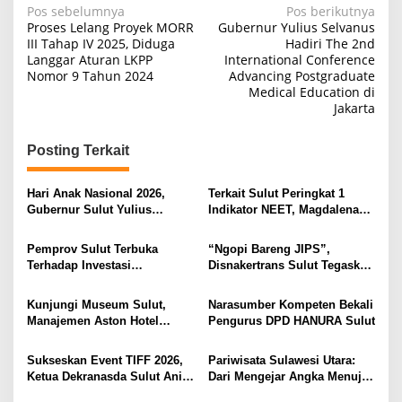
N
Pos sebelumnya
Pos berikutnya
Proses Lelang Proyek MORR
Gubernur Yulius Selvanus
a
III Tahap IV 2025, Diduga
Hadiri The 2nd
Langgar Aturan LKPP
International Conference
v
Nomor 9 Tahun 2024
Advancing Postgraduate
i
Medical Education di
Jakarta
g
a
Posting Terkait
s
i
Hari Anak Nasional 2026,
Terkait Sulut Peringkat 1
Gubernur Sulut Yulius
Indikator NEET, Magdalena
p
Selvanus Serukan Penguatan
Wulur: Perlu Dipahami
o
Ruang Aman Bagi Anak, di
Secara Proposional, Agar
Pemprov Sulut Terbuka
“Ngopi Bareng JIPS”,
Lingkungan Fisik Maupun di
Tidak Timbul Persepsi Keliru
s
Terhadap Investasi
Disnakertrans Sulut Tegaskan
Ruang Digital
di Masyarakat
Berkualitas dan Berkelanjutan
Komitmen Lindungi Hak
Pekerja dari Ancaman PHK
Kunjungi Museum Sulut,
Narasumber Kompeten Bekali
Manajemen Aston Hotel
Pengurus DPD HANURA Sulut
Berkomitmen Promosikan
Kebudayaan Ke Wisatawan
Sukseskan Event TIFF 2026,
Pariwisata Sulawesi Utara:
Ketua Dekranasda Sulut Anik
Dari Mengejar Angka Menuju
Yulius Selvanus Sumbang
Menciptakan Nilai Tambah