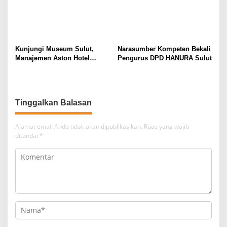
Kunjungi Museum Sulut,
Narasumber Kompeten Bekali
Manajemen Aston Hotel
Pengurus DPD HANURA Sulut
Berkomitmen Promosikan
Kebudayaan Ke Wisatawan
Tinggalkan Balasan
Alamat email Anda tidak akan dipublikasikan.
Ruas yang wajib
ditandai
*