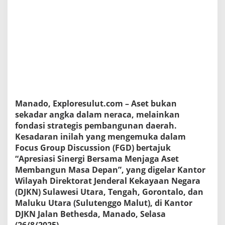
l
a
w
e
s
i
U
t
a
r
a
Manado, Exploresulut.com – Aset bukan
m
e
sekadar angka dalam neraca, melainkan
w
fondasi strategis pembangunan daerah.
u
Kesadaran inilah yang mengemuka dalam
j
Focus Group Discussion (FGD) bertajuk
u
“Apresiasi Sinergi Bersama Menjaga Aset
d
k
Membangun Masa Depan”, yang digelar Kantor
a
Wilayah Direktorat Jenderal Kekayaan Negara
n
(DJKN) Sulawesi Utara, Tengah, Gorontalo, dan
O
Maluku Utara (Sulutenggo Malut), di Kantor
p
t
DJKN Jalan Bethesda, Manado, Selasa
i
(26/8/2025).