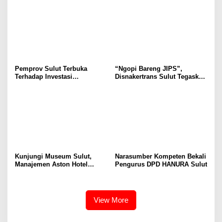
Ruang Aman Bagi Anak, di
Secara Proposional, Agar
Lingkungan Fisik Maupun di
Tidak Timbul Persepsi Keliru
Ruang Digital
di Masyarakat
Pemprov Sulut Terbuka
“Ngopi Bareng JIPS”,
Terhadap Investasi
Disnakertrans Sulut Tegaskan
Berkualitas dan Berkelanjutan
Komitmen Lindungi Hak
Pekerja dari Ancaman PHK
Kunjungi Museum Sulut,
Narasumber Kompeten Bekali
Manajemen Aston Hotel
Pengurus DPD HANURA Sulut
Berkomitmen Promosikan
Kebudayaan Ke Wisatawan
View More