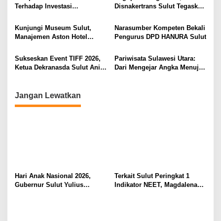
Lingkungan Fisik Maupun di
Tidak Timbul Persepsi Keliru
p
Terhadap Investasi
Disnakertrans Sulut Tegaskan
Ruang Digital
di Masyarakat
Berkualitas dan Berkelanjutan
Komitmen Lindungi Hak
o
Pekerja dari Ancaman PHK
Kunjungi Museum Sulut,
Narasumber Kompeten Bekali
s
Manajemen Aston Hotel
Pengurus DPD HANURA Sulut
Berkomitmen Promosikan
Kebudayaan Ke Wisatawan
Sukseskan Event TIFF 2026,
Pariwisata Sulawesi Utara:
Ketua Dekranasda Sulut Anik
Dari Mengejar Angka Menuju
Yulius Selvanus Sumbang
Menciptakan Nilai Tambah
Desain Batik
Jangan Lewatkan
Hari Anak Nasional 2026,
Terkait Sulut Peringkat 1
Gubernur Sulut Yulius
Indikator NEET, Magdalena
Selvanus Serukan Penguatan
Wulur: Perlu Dipahami
Ruang Aman Bagi Anak, di
Secara Proposional, Agar
Lingkungan Fisik Maupun di
Tidak Timbul Persepsi Keliru
Ruang Digital
di Masyarakat