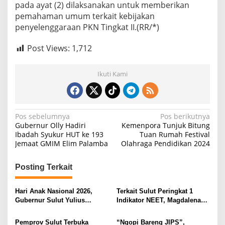
pada ayat (2) dilaksanakan untuk memberikan
pemahaman umum terkait kebijakan
penyelenggaraan PKN Tingkat II.(RR/*)
Post Views:
1,712
Ikuti Kami
N
Pos sebelumnya
Pos berikutnya
Gubernur Olly Hadiri
Kemenpora Tunjuk Bitung
a
Ibadah Syukur HUT ke 193
Tuan Rumah Festival
Jemaat GMIM Elim Palamba
Olahraga Pendidikan 2024
v
i
Posting Terkait
g
a
Hari Anak Nasional 2026,
Terkait Sulut Peringkat 1
s
Gubernur Sulut Yulius
Indikator NEET, Magdalena
Selvanus Serukan Penguatan
Wulur: Perlu Dipahami
i
Ruang Aman Bagi Anak, di
Secara Proposional, Agar
Pemprov Sulut Terbuka
“Ngopi Bareng JIPS”,