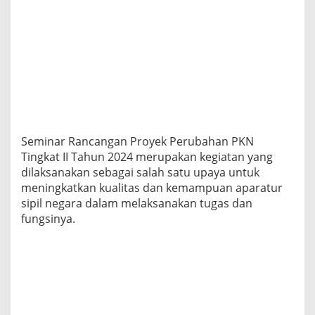
n
i
P
e
s
a
n
n
y
a
Seminar Rancangan Proyek Perubahan PKN
Tingkat II Tahun 2024 merupakan kegiatan yang
dilaksanakan sebagai salah satu upaya untuk
meningkatkan kualitas dan kemampuan aparatur
sipil negara dalam melaksanakan tugas dan
fungsinya.