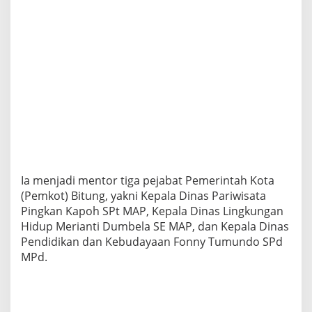
d
a
P
K
N
I
I
A
n
g
k
a
t
a
Ia menjadi mentor tiga pejabat Pemerintah Kota
n
(Pemkot) Bitung, yakni Kepala Dinas Pariwisata
X
I
Pingkan Kapoh SPt MAP, Kepala Dinas Lingkungan
I
Hidup Merianti Dumbela SE MAP, dan Kepala Dinas
I
Pendidikan dan Kebudayaan Fonny Tumundo SPd
2
MPd.
0
2
4
,
I