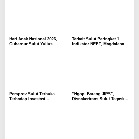
Hari Anak Nasional 2026,
Terkait Sulut Peringkat 1
Gubernur Sulut Yulius
Indikator NEET, Magdalena
Selvanus Serukan Penguatan
Wulur: Perlu Dipahami
Ruang Aman Bagi Anak, di
Secara Proposional, Agar
Lingkungan Fisik Maupun di
Tidak Timbul Persepsi Keliru
Ruang Digital
di Masyarakat
Pemprov Sulut Terbuka
“Ngopi Bareng JIPS”,
Terhadap Investasi
Disnakertrans Sulut Tegaskan
Berkualitas dan Berkelanjutan
Komitmen Lindungi Hak
Pekerja dari Ancaman PHK