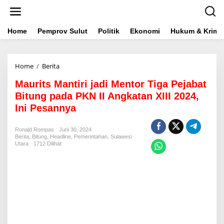
L
e
w
a
Home
Pemprov Sulut
Politik
Ekonomi
Hukum & Krimin
t
i
k
Home
/
Berita
M
e
a
k
Maurits Mantiri jadi Mentor Tiga Pejabat
u
o
r
n
Bitung pada PKN II Angkatan XIII 2024,
i
t
Ini Pesannya
t
e
s
n
M
Ronald Rompas
Juni 30, 2024
Berita
,
Bitung
,
Headline
a
,
Pemerintahan
,
Sulawesi
Utara
1712 Dilihat
n
t
i
r
i
j
a
d
i