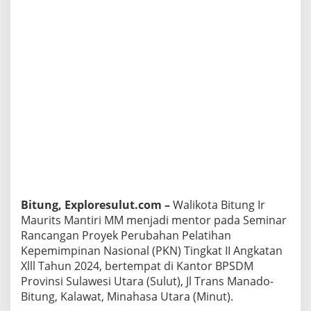
M
e
n
t
o
r
T
i
g
a
P
e
j
a
b
a
Bitung, Exploresulut.com –
Walikota Bitung Ir
t
B
Maurits Mantiri MM menjadi mentor pada Seminar
i
Rancangan Proyek Perubahan Pelatihan
t
Kepemimpinan Nasional (PKN) Tingkat II Angkatan
u
Xlll Tahun 2024, bertempat di Kantor BPSDM
n
Provinsi Sulawesi Utara (Sulut), Jl Trans Manado-
g
p
Bitung, Kalawat, Minahasa Utara (Minut).
a