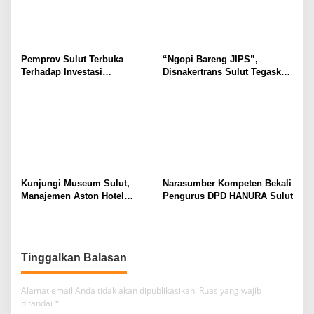
Pemprov Sulut Terbuka
“Ngopi Bareng JIPS”,
Terhadap Investasi
Disnakertrans Sulut Tegaskan
Berkualitas dan Berkelanjutan
Komitmen Lindungi Hak
Pekerja dari Ancaman PHK
Kunjungi Museum Sulut,
Narasumber Kompeten Bekali
Manajemen Aston Hotel
Pengurus DPD HANURA Sulut
Berkomitmen Promosikan
Kebudayaan Ke Wisatawan
Tinggalkan Balasan
Alamat email Anda tidak akan dipublikasikan.
Ruas yang wajib
ditandai
*