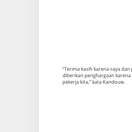
P
e
k
e
r
j
a
“Terima kasih karena saya dan 
diberikan penghargaan karena
pekerja kita,” kata Kandouw.