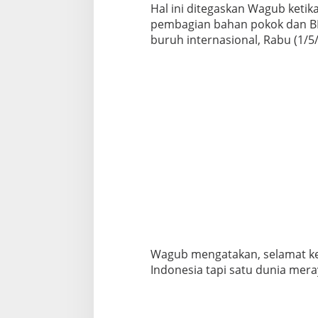
t
Hal ini ditegaskan Wagub keti
A
pembagian bahan pokok dan BPJ
s
buruh internasional, Rabu (1/5
u
r
a
n
s
i
k
a
n
H
a
m
p
i
r
4
0
Wagub mengatakan, selamat ke
0
Indonesia tapi satu dunia mera
R
i
b
u