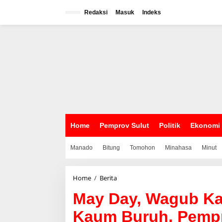
L
e
Redaksi
Masuk
Indeks
w
a
t
i
k
e
k
o
n
t
e
n
Home
Pemprov Sulut
Politik
Ekonomi
Manado
Bitung
Tomohon
Minahasa
Minut
Home
/
Berita
M
a
May Day, Wagub K
y
D
Kaum Buruh, Pempr
a