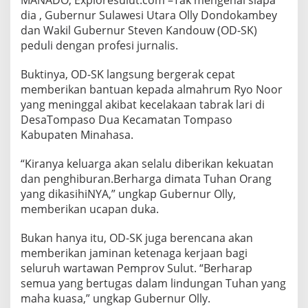
MANADO, Exploresulut.com –Tak mengenal siapa
A
dia , Gubernur Sulawesi Utara Olly Dondokambey
l
dan Wakil Gubernur Steven Kandouw (OD-SK)
m
a
peduli dengan profesi jurnalis.
r
h
Buktinya, OD-SK langsung bergerak cepat
u
memberikan bantuan kepada almahrum Ryo Noor
m
yang meninggal akibat kecelakaan tabrak lari di
R
y
DesaTompaso Dua Kecamatan Tompaso
o
Kabupaten Minahasa.
N
o
“Kiranya keluarga akan selalu diberikan kekuatan
o
dan penghiburan.Berharga dimata Tuhan Orang
r
yang dikasihiNYA,” ungkap Gubernur Olly,
memberikan ucapan duka.
Bukan hanya itu, OD-SK juga berencana akan
memberikan jaminan ketenaga kerjaan bagi
seluruh wartawan Pemprov Sulut. “Berharap
semua yang bertugas dalam lindungan Tuhan yang
maha kuasa,” ungkap Gubernur Olly.