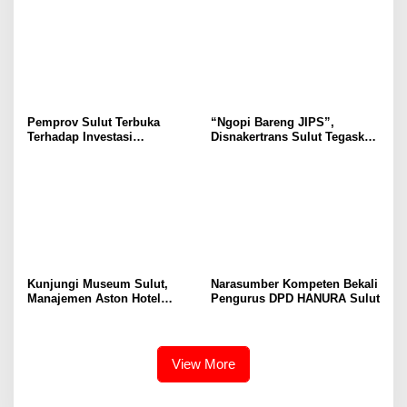
Ruang Aman Bagi Anak, di
Secara Proposional, Agar
Lingkungan Fisik Maupun di
Tidak Timbul Persepsi Keliru
Ruang Digital
di Masyarakat
Pemprov Sulut Terbuka
“Ngopi Bareng JIPS”,
Terhadap Investasi
Disnakertrans Sulut Tegaskan
Berkualitas dan Berkelanjutan
Komitmen Lindungi Hak
Pekerja dari Ancaman PHK
Kunjungi Museum Sulut,
Narasumber Kompeten Bekali
Manajemen Aston Hotel
Pengurus DPD HANURA Sulut
Berkomitmen Promosikan
Kebudayaan Ke Wisatawan
View More