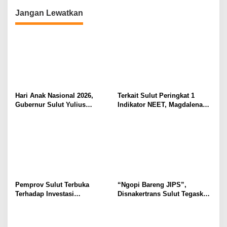
Desain Batik
Jangan Lewatkan
Hari Anak Nasional 2026,
Terkait Sulut Peringkat 1
Gubernur Sulut Yulius
Indikator NEET, Magdalena
Selvanus Serukan Penguatan
Wulur: Perlu Dipahami
Ruang Aman Bagi Anak, di
Secara Proposional, Agar
Lingkungan Fisik Maupun di
Tidak Timbul Persepsi Keliru
Ruang Digital
di Masyarakat
Pemprov Sulut Terbuka
“Ngopi Bareng JIPS”,
Terhadap Investasi
Disnakertrans Sulut Tegaskan
Berkualitas dan Berkelanjutan
Komitmen Lindungi Hak
Pekerja dari Ancaman PHK