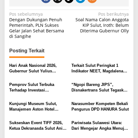
N
Pos sebelumnya
Pos berikutnya
Dengan Dukungan Penuh
Soal Nama Calon Anggota
a
Pemerintah, PLN Sukses
KIP Sulut, Iroth: Belum
Gelar Jalan Sehat Bersama
Diterima Gubernur Olly
v
di Sangihe
i
g
Posting Terkait
a
s
Hari Anak Nasional 2026,
Terkait Sulut Peringkat 1
Gubernur Sulut Yulius
Indikator NEET, Magdalena
i
Selvanus Serukan Penguatan
Wulur: Perlu Dipahami
Ruang Aman Bagi Anak, di
Secara Proposional, Agar
p
Pemprov Sulut Terbuka
“Ngopi Bareng JIPS”,
Lingkungan Fisik Maupun di
Tidak Timbul Persepsi Keliru
Terhadap Investasi
Disnakertrans Sulut Tegaskan
o
Ruang Digital
di Masyarakat
Berkualitas dan Berkelanjutan
Komitmen Lindungi Hak
s
Pekerja dari Ancaman PHK
Kunjungi Museum Sulut,
Narasumber Kompeten Bekali
Manajemen Aston Hotel
Pengurus DPD HANURA Sulut
Berkomitmen Promosikan
Kebudayaan Ke Wisatawan
Sukseskan Event TIFF 2026,
Pariwisata Sulawesi Utara:
Ketua Dekranasda Sulut Anik
Dari Mengejar Angka Menuju
Yulius Selvanus Sumbang
Menciptakan Nilai Tambah