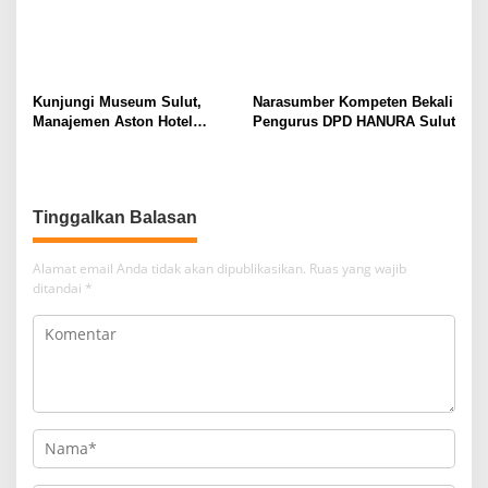
Kunjungi Museum Sulut,
Narasumber Kompeten Bekali
Manajemen Aston Hotel
Pengurus DPD HANURA Sulut
Berkomitmen Promosikan
Kebudayaan Ke Wisatawan
Tinggalkan Balasan
Alamat email Anda tidak akan dipublikasikan.
Ruas yang wajib
ditandai
*