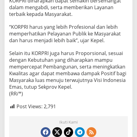
KORPRI diharapkan dapat semakin bersemangat
p
dalam mengabdi, serta memberikan Layanan
r
terbaik kepada Masyarakat.
o
v
K
“KORPRI harus yang lebih Profesional dan lebih
e
memperhatikan Pelayanan Publik ke Masyarakat
p
dan harus menjadi lebih baik”, ujar Kepel.
e
l
:
Selain itu KORPRI juga harus Proporsional, sesuai
H
dengan Kebutuhan yang diharapkan mampu
a
mempercepat Pembangunan, serta meningkatkan
r
Kwalitas agar dapat membawa dampak Positif bagi
u
Masyaraka luas menuju terwujutnya Visi Indonesia
s
l
Emas, tutup Sekprov Kepel.
e
(RR/*)
b
i
Post Views:
2,791
h
P
r
Ikuti Kami
o
f
e