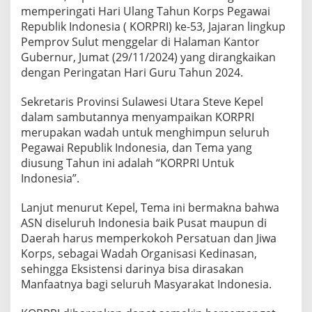
k
memperingati Hari Ulang Tahun Korps Pegawai
a
Republik Indonesia ( KORPRI) ke-53, Jajaran lingkup
n
Pemprov Sulut menggelar di Halaman Kantor
d
e
Gubernur, Jumat (29/11/2024) yang dirangkaikan
n
dengan Peringatan Hari Guru Tahun 2024.
g
a
Sekretaris Provinsi Sulawesi Utara Steve Kepel
n
dalam sambutannya menyampaikan KORPRI
H
a
merupakan wadah untuk menghimpun seluruh
r
Pegawai Republik Indonesia, dan Tema yang
i
diusung Tahun ini adalah “KORPRI Untuk
G
Indonesia”.
u
r
u
Lanjut menurut Kepel, Tema ini bermakna bahwa
2
ASN diseluruh Indonesia baik Pusat maupun di
0
Daerah harus memperkokoh Persatuan dan Jiwa
2
Korps, sebagai Wadah Organisasi Kedinasan,
4
sehingga Eksistensi darinya bisa dirasakan
,
S
Manfaatnya bagi seluruh Masyarakat Indonesia.
e
k