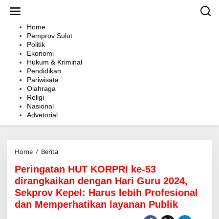
L
e
w
Home
a
Pemprov Sulut
t
Politik
i
Ekonomi
k
Hukum & Kriminal
e
Pendidikan
k
Pariwisata
o
Olahraga
n
Religi
t
Nasional
e
Advetorial
n
Home
/
Berita
P
e
Peringatan HUT KORPRI ke-53
r
i
dirangkaikan dengan Hari Guru 2024,
n
Sekprov Kepel: Harus lebih Profesional
g
dan Memperhatikan layanan Publik
a
t