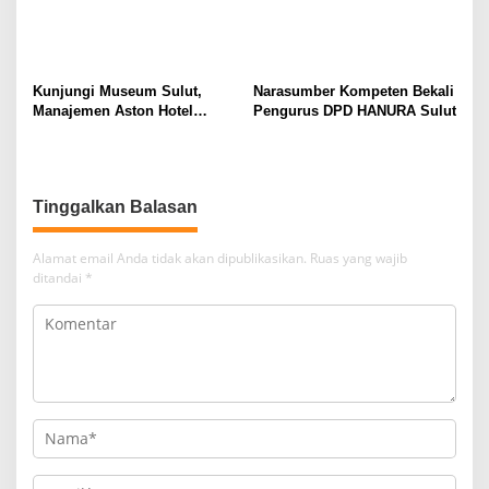
Kunjungi Museum Sulut,
Narasumber Kompeten Bekali
Manajemen Aston Hotel
Pengurus DPD HANURA Sulut
Berkomitmen Promosikan
Kebudayaan Ke Wisatawan
Tinggalkan Balasan
Alamat email Anda tidak akan dipublikasikan.
Ruas yang wajib
ditandai
*