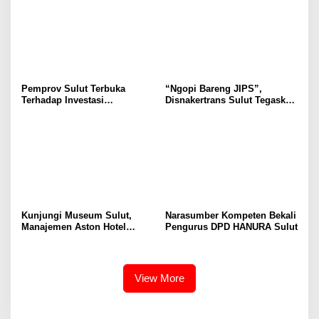
Lingkungan Fisik Maupun di
Tidak Timbul Persepsi Keliru
Ruang Digital
di Masyarakat
Pemprov Sulut Terbuka
“Ngopi Bareng JIPS”,
Terhadap Investasi
Disnakertrans Sulut Tegaskan
Berkualitas dan Berkelanjutan
Komitmen Lindungi Hak
Pekerja dari Ancaman PHK
Kunjungi Museum Sulut,
Narasumber Kompeten Bekali
Manajemen Aston Hotel
Pengurus DPD HANURA Sulut
Berkomitmen Promosikan
Kebudayaan Ke Wisatawan
View More