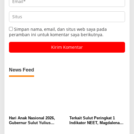
Simpan nama, email, dan situs web saya pada
peramban ini untuk komentar saya berikutnya.
News Feed
Hari Anak Nasional 2026,
Terkait Sulut Peringkat 1
Gubernur Sulut Yulius
Indikator NEET, Magdalena
Selvanus Serukan Penguatan
Wulur: Perlu Dipahami
Ruang Aman Bagi Anak, di
Secara Proposional, Agar