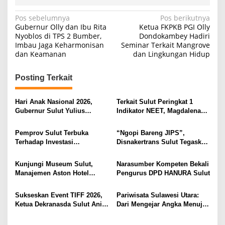
s
i
N
Pos sebelumnya
Pos berikutnya
o
Gubernur Olly dan Ibu Rita
Ketua FKPKB PGI Olly
a
n
Nyoblos di TPS 2 Bumber,
Dondokambey Hadiri
a
Imbau Jaga Keharmonisan
Seminar Terkait Mangrove
v
l
dan Keamanan
dan Lingkungan Hidup
i
d
a
g
Posting Terkait
n
M
a
e
s
Hari Anak Nasional 2026,
Terkait Sulut Peringkat 1
m
Gubernur Sulut Yulius
Indikator NEET, Magdalena
p
i
Selvanus Serukan Penguatan
Wulur: Perlu Dipahami
e
Ruang Aman Bagi Anak, di
Secara Proposional, Agar
p
r
Pemprov Sulut Terbuka
“Ngopi Bareng JIPS”,
Lingkungan Fisik Maupun di
Tidak Timbul Persepsi Keliru
h
Terhadap Investasi
Disnakertrans Sulut Tegaskan
o
Ruang Digital
di Masyarakat
a
Berkualitas dan Berkelanjutan
Komitmen Lindungi Hak
s
t
Pekerja dari Ancaman PHK
Kunjungi Museum Sulut,
Narasumber Kompeten Bekali
i
Manajemen Aston Hotel
Pengurus DPD HANURA Sulut
k
Berkomitmen Promosikan
a
Kebudayaan Ke Wisatawan
n
Sukseskan Event TIFF 2026,
Pariwisata Sulawesi Utara:
l
Ketua Dekranasda Sulut Anik
Dari Mengejar Angka Menuju
a
Yulius Selvanus Sumbang
Menciptakan Nilai Tambah
y
Desain Batik