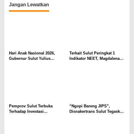
a
Jangan Lewatkan
n
a
n
P
u
b
l
i
k
Hari Anak Nasional 2026,
Terkait Sulut Peringkat 1
Gubernur Sulut Yulius
Indikator NEET, Magdalena
Selvanus Serukan Penguatan
Wulur: Perlu Dipahami
Ruang Aman Bagi Anak, di
Secara Proposional, Agar
Lingkungan Fisik Maupun di
Tidak Timbul Persepsi Keliru
Ruang Digital
di Masyarakat
Pemprov Sulut Terbuka
“Ngopi Bareng JIPS”,
Terhadap Investasi
Disnakertrans Sulut Tegaskan
Berkualitas dan Berkelanjutan
Komitmen Lindungi Hak
Pekerja dari Ancaman PHK