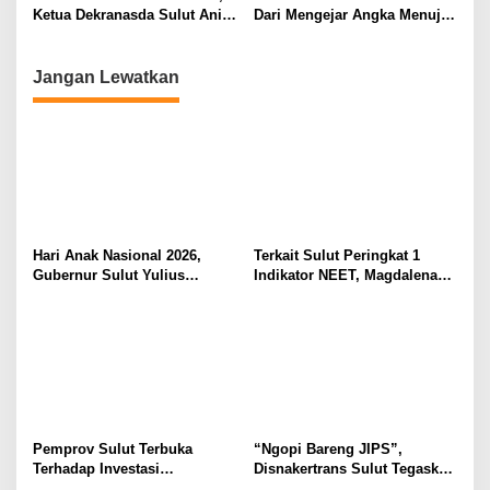
Ketua Dekranasda Sulut Anik
Dari Mengejar Angka Menuju
Yulius Selvanus Sumbang
Menciptakan Nilai Tambah
Desain Batik
Jangan Lewatkan
Hari Anak Nasional 2026,
Terkait Sulut Peringkat 1
Gubernur Sulut Yulius
Indikator NEET, Magdalena
Selvanus Serukan Penguatan
Wulur: Perlu Dipahami
Ruang Aman Bagi Anak, di
Secara Proposional, Agar
Lingkungan Fisik Maupun di
Tidak Timbul Persepsi Keliru
Ruang Digital
di Masyarakat
Pemprov Sulut Terbuka
“Ngopi Bareng JIPS”,
Terhadap Investasi
Disnakertrans Sulut Tegaskan
Berkualitas dan Berkelanjutan
Komitmen Lindungi Hak