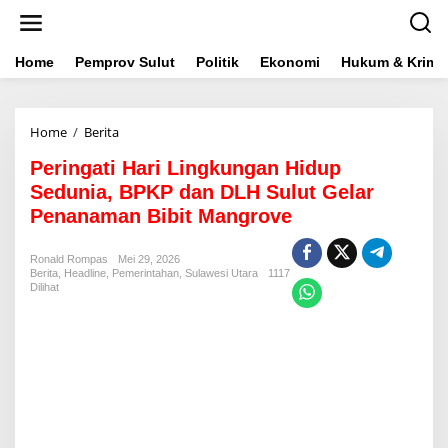
L
e
w
a
Home
Pemprov Sulut
Politik
Ekonomi
Hukum & Krimin
t
i
k
Home
/
Berita
P
e
e
k
Peringati Hari Lingkungan Hidup
r
o
i
n
Sedunia, BPKP dan DLH Sulut Gelar
n
t
Penanaman Bibit Mangrove
g
e
a
n
t
Ronald Rompas
Mei 29, 2026
Berita
,
Headline
,
Pemerintahan
i
,
Sulawesi Utara
1117
Dilihat
H
a
r
i
L
i
n
g
k