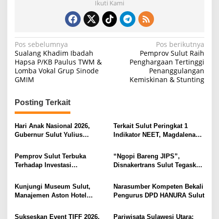
Ikuti Kami
N
Pos sebelumnya
Pos berikutnya
Sualang Khadim Ibadah
Pemprov Sulut Raih
a
Hapsa P/KB Paulus TWM &
Penghargaan Tertinggi
Lomba Vokal Grup Sinode
Penanggulangan
v
GMIM
Kemiskinan & Stunting
i
g
Posting Terkait
a
s
Hari Anak Nasional 2026,
Terkait Sulut Peringkat 1
Gubernur Sulut Yulius
Indikator NEET, Magdalena
i
Selvanus Serukan Penguatan
Wulur: Perlu Dipahami
Ruang Aman Bagi Anak, di
Secara Proposional, Agar
p
Pemprov Sulut Terbuka
“Ngopi Bareng JIPS”,
Lingkungan Fisik Maupun di
Tidak Timbul Persepsi Keliru
Terhadap Investasi
Disnakertrans Sulut Tegaskan
o
Ruang Digital
di Masyarakat
Berkualitas dan Berkelanjutan
Komitmen Lindungi Hak
s
Pekerja dari Ancaman PHK
Kunjungi Museum Sulut,
Narasumber Kompeten Bekali
Manajemen Aston Hotel
Pengurus DPD HANURA Sulut
Berkomitmen Promosikan
Kebudayaan Ke Wisatawan
Sukseskan Event TIFF 2026,
Pariwisata Sulawesi Utara: