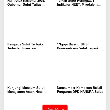
Hari Anak Nasional 2026,
Terkait Sulut Peringkat 1
Gubernur Sulut Yulius
Indikator NEET, Magdalena
Selvanus Serukan Penguatan
Wulur: Perlu Dipahami
Ruang Aman Bagi Anak, di
Secara Proposional, Agar
Lingkungan Fisik Maupun di
Tidak Timbul Persepsi Keliru
Ruang Digital
di Masyarakat
Pemprov Sulut Terbuka
“Ngopi Bareng JIPS”,
Terhadap Investasi
Disnakertrans Sulut Tegaskan
Berkualitas dan Berkelanjutan
Komitmen Lindungi Hak
Pekerja dari Ancaman PHK
Kunjungi Museum Sulut,
Narasumber Kompeten Bekali
Manajemen Aston Hotel
Pengurus DPD HANURA Sulut
Berkomitmen Promosikan
Kebudayaan Ke Wisatawan
View More