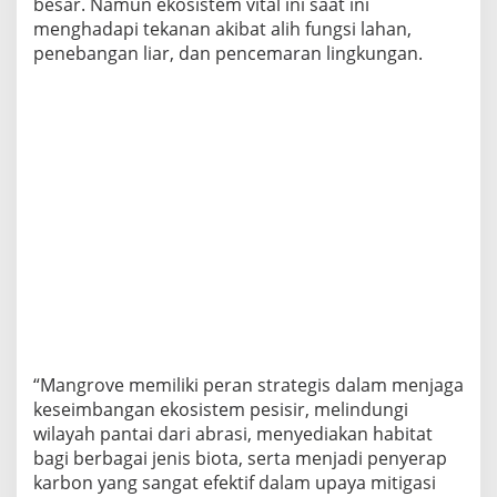
besar. Namun ekosistem vital ini saat ini
i
menghadapi tekanan akibat alih fungsi lahan,
t
penebangan liar, dan pencemaran lingkungan.
M
a
n
g
r
o
v
e
“Mangrove memiliki peran strategis dalam menjaga
keseimbangan ekosistem pesisir, melindungi
wilayah pantai dari abrasi, menyediakan habitat
bagi berbagai jenis biota, serta menjadi penyerap
karbon yang sangat efektif dalam upaya mitigasi