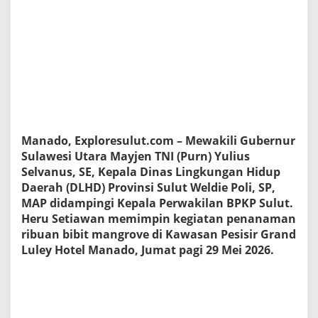
u
n
g
a
n
H
i
d
u
p
S
Manado, Exploresulut.com – Mewakili Gubernur
e
Sulawesi Utara Mayjen TNI (Purn) Yulius
d
Selvanus, SE, Kepala Dinas Lingkungan Hidup
u
n
Daerah (DLHD) Provinsi Sulut Weldie Poli, SP,
i
MAP didampingi Kepala Perwakilan BPKP Sulut.
a
Heru Setiawan memimpin kegiatan penanaman
,
ribuan bibit mangrove di Kawasan Pesisir Grand
B
Luley Hotel Manado, Jumat pagi 29 Mei 2026.
P
K
P
d
a
n