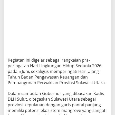
D
L
H
S
u
l
u
t
G
e
l
a
r
Kegiatan ini digelar sebagai rangkaian pra-
P
peringatan Hari Lingkungan Hidup Sedunia 2026
e
pada 5 Juni, sekaligus memperingati Hari Ulang
n
Tahun Badan Pengawasan Keuangan dan
a
n
Pembangunan Perwakilan Provinsi Sulawesi Utara.
a
m
Dalam sambutan Gubernur yang dibacakan Kadis
a
DLH Sulut, ditegaskan Sulawesi Utara sebagai
n
provinsi kepulauan dengan garis pantai panjang
B
i
memiliki potensi ekosistem mangrove yang sangat
b