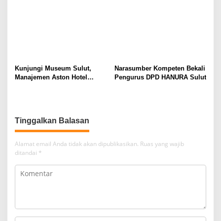
Pekerja dari Ancaman PHK
Kunjungi Museum Sulut,
Narasumber Kompeten Bekali
Manajemen Aston Hotel
Pengurus DPD HANURA Sulut
Berkomitmen Promosikan
Kebudayaan Ke Wisatawan
Tinggalkan Balasan
Alamat email Anda tidak akan dipublikasikan.
Ruas yang wajib
ditandai
*