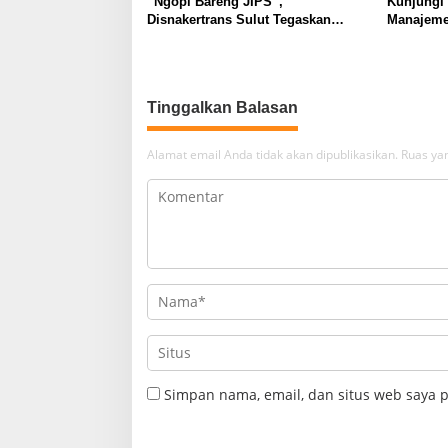
“Ngopi Bareng JIPS”,
Kunjungi
Disnakertrans Sulut Tegaskan
Manajeme
Komitmen Lindungi Hak Pekerja
Berkomit
dari Ancaman PHK
Kebudaya
Tinggalkan Balasan
Alamat email Anda tidak akan dipublikasikan.
Ruas yan
Simpan nama, email, dan situs web saya 