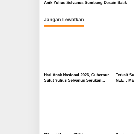
Anik Yulius Selvanus Sumbang Desain Batik
Jangan Lewatkan
Hari Anak Nasional 2026, Gubernur
Terkait Su
Sulut Yulius Selvanus Serukan
NEET, Ma
Penguatan Ruang Aman Bagi Anak,
Dipahami 
di Lingkungan Fisik Maupun di
Tidak Tim
Ruang Digital
Masyarak