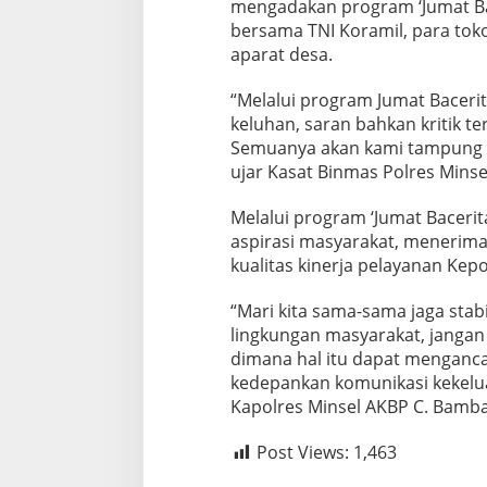
mengadakan program ‘Jumat Bac
f
bersama TNI Koramil, para tok
aparat desa.
“Melalui program Jumat Bacerit
keluhan, saran bahkan kritik t
Semuanya akan kami tampung s
ujar Kasat Binmas Polres Minse
Melalui program ‘Jumat Bacerita
aspirasi masyarakat, menerima
kualitas kinerja pelayanan Kep
“Mari kita sama-sama jaga sta
lingkungan masyarakat, jangan 
dimana hal itu dapat menganc
kedepankan komunikasi kekelu
Kapolres Minsel AKBP C. Bamba
Post Views:
1,463