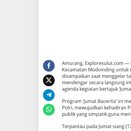
g
T
a
n
g
k
a
l
I
s
s
u
Amurang, Exploresulut.com — P
H
Kecamatan Modoinding untuk me
o
a
disampaikan saat menggelar t
x
mendengar secara langsung info
P
agenda kegiatan bertajuk ‘Jumat
r
o
Program ‘Jumat Bacerita’ ini m
v
o
Polri, mewujudkan kehadiran P
k
publik yang simpatik guna men
a
t
Terpantau pada Jumat siang (17/
i