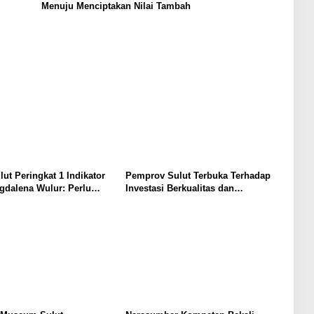
Menuju Menciptakan Nilai Tambah
lut Peringkat 1 Indikator
Pemprov Sulut Terbuka Terhadap
gdalena Wulur: Perlu
Investasi Berkualitas dan
Secara Proposional, Agar
Berkelanjutan
bul Persepsi Keliru di
at