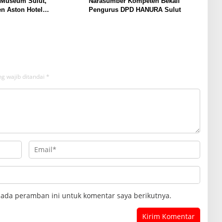
 Museum Sulut,
Narasumber Kompeten Bekali
n Aston Hotel
Pengurus DPD HANURA Sulut
men Promosikan
an Ke Wisatawan
g wajib ditandai
*
pada peramban ini untuk komentar saya berikutnya.