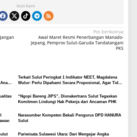
Ikuti Kami
Pos berikutnya
 Jangan
Awal Maret Resmi Penerbangan Manado-
Jepang, Pemprov Sulut-Garuda Tandatangani
PKS
Terkait Sulut Peringkat 1 Indikator NEET, Magdalena
 Anak,
Wulur: Perlu Dipahami Secara Proposional, Agar Tidak
Timbul Persepsi Keliru di Masyarakat
alitas
“Ngopi Bareng JIPS”, Disnakertrans Sulut Tegaskan
Komitmen Lindungi Hak Pekerja dari Ancaman PHK
l
Narasumber Kompeten Bekali Pengurus DPD HANURA
tawan
Sulut
ulut
Pariwisata Sulawesi Utara: Dari Mengejar Angka