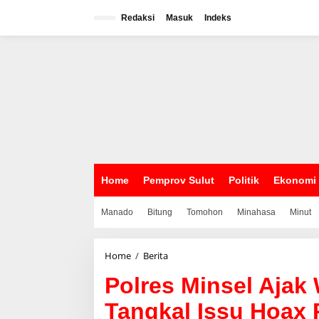
L
e
Redaksi
Masuk
Indeks
w
a
t
i
k
e
k
o
n
t
e
n
Home
Pemprov Sulut
Politik
Ekonomi
Manado
Bitung
Tomohon
Minahasa
Minut
Home
/
Berita
P
o
Polres Minsel Ajak
l
r
Tangkal Issu Hoax 
e