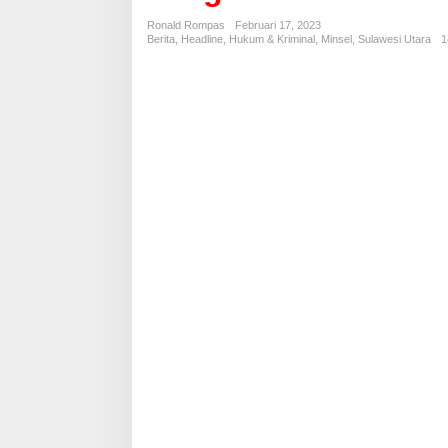
s
M
Ronald Rompas
Februari 17, 2023
i
Berita
,
Headline
,
Hukum & Kriminal
,
Minsel
,
Sulawesi Utara
1
n
s
e
l
A
j
a
k
W
a
r
g
a
M
o
d
o
i
n
d
i
n