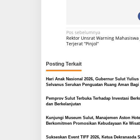
N
Pos sebelumnya
Rektor Unsrat Warning Mahasiswa
a
Terjerat “Pinjol”
v
i
Posting Terkait
g
a
Hari Anak Nasional 2026, Gubernur Sulut Yulius
s
Selvanus Serukan Penguatan Ruang Aman Bagi
di Lingkungan Fisik Maupun di Ruang Digital
i
Pemprov Sulut Terbuka Terhadap Investasi Berku
p
dan Berkelanjutan
o
Kunjungi Museum Sulut, Manajemen Aston Hote
s
Berkomitmen Promosikan Kebudayaan Ke Wisa
Sukseskan Event TIFF 2026, Ketua Dekranasda S