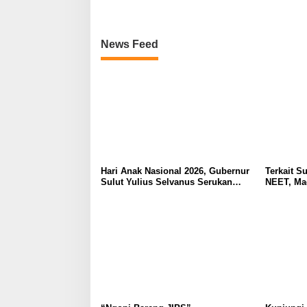
News Feed
Hari Anak Nasional 2026, Gubernur
Terkait Su
Sulut Yulius Selvanus Serukan
NEET, Ma
Penguatan Ruang Aman Bagi Anak,
Dipahami 
di Lingkungan Fisik Maupun di
Tidak Tim
Ruang Digital
Masyarak