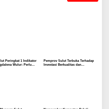
lut Peringkat 1 Indikator
Pemprov Sulut Terbuka Terhadap
gdalena Wulur: Perlu
Investasi Berkualitas dan
Secara Proposional, Agar
Berkelanjutan
bul Persepsi Keliru di
at