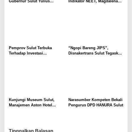
Gubernur Sulut Yulius
Indikator NEET, Magdalena
Selvanus Serukan Penguatan
Wulur: Perlu Dipahami
Ruang Aman Bagi Anak, di
Secara Proposional, Agar
Lingkungan Fisik Maupun di
Tidak Timbul Persepsi Keliru
Ruang Digital
di Masyarakat
Pemprov Sulut Terbuka
“Ngopi Bareng JIPS”,
Terhadap Investasi
Disnakertrans Sulut Tegaskan
Berkualitas dan Berkelanjutan
Komitmen Lindungi Hak
Pekerja dari Ancaman PHK
Kunjungi Museum Sulut,
Narasumber Kompeten Bekali
Manajemen Aston Hotel
Pengurus DPD HANURA Sulut
Berkomitmen Promosikan
Kebudayaan Ke Wisatawan
Tinggalkan Balasan