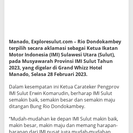
i
l
i
h
A
k
l
a
Manado, Exploresulut.com – Rio Dondokambey
m
terpilih secara aklamasi sebagai Ketua Ikatan
a
Motor Indonesia (IMI) Sulawesi Utara (Sulut),
s
pada Musyawarah Provinsi IMI Sulut Tahun
i
K
2023, yang digelar di Grand Whizz Hotel
e
Manado, Selasa 28 Februari 2023.
t
u
Dalam kesempatan ini Ketua Carateker Pengprov
a
IMI Sulut Erwin Komarudin, berharap IMI Sulut
I
M
semakin baik, semakin besar dan semakin maju
I
ditangan Bung Rio Dondokambey.
S
u
“Mudah-mudahan ke depan IMI Sulut makin baik,
l
makin besar, makin maju dan memang harapan-
u
t
harapan dari IMI pusat juga mudah-mudahan