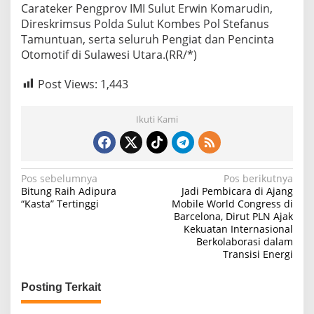
Carateker Pengprov IMI Sulut Erwin Komarudin,
Direskrimsus Polda Sulut Kombes Pol Stefanus
Tamuntuan, serta seluruh Pengiat dan Pencinta
Otomotif di Sulawesi Utara.(RR/*)
Post Views:
1,443
Ikuti Kami
N
Pos sebelumnya
Pos berikutnya
Bitung Raih Adipura
Jadi Pembicara di Ajang
a
“Kasta” Tertinggi
Mobile World Congress di
Barcelona, Dirut PLN Ajak
v
Kekuatan Internasional
i
Berkolaborasi dalam
Transisi Energi
g
a
Posting Terkait
s