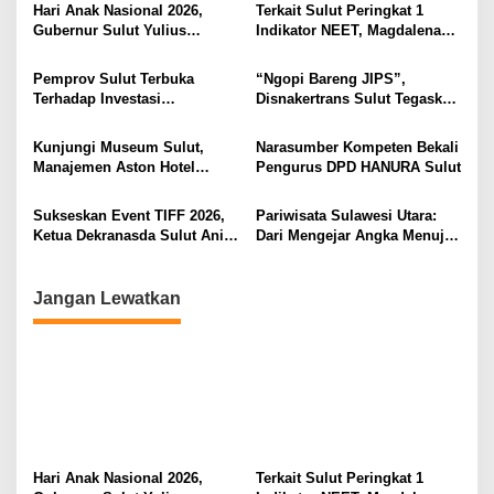
i
Hari Anak Nasional 2026,
Terkait Sulut Peringkat 1
Gubernur Sulut Yulius
Indikator NEET, Magdalena
p
Selvanus Serukan Penguatan
Wulur: Perlu Dipahami
o
Ruang Aman Bagi Anak, di
Secara Proposional, Agar
Pemprov Sulut Terbuka
“Ngopi Bareng JIPS”,
Lingkungan Fisik Maupun di
Tidak Timbul Persepsi Keliru
s
Terhadap Investasi
Disnakertrans Sulut Tegaskan
Ruang Digital
di Masyarakat
Berkualitas dan Berkelanjutan
Komitmen Lindungi Hak
Pekerja dari Ancaman PHK
Kunjungi Museum Sulut,
Narasumber Kompeten Bekali
Manajemen Aston Hotel
Pengurus DPD HANURA Sulut
Berkomitmen Promosikan
Kebudayaan Ke Wisatawan
Sukseskan Event TIFF 2026,
Pariwisata Sulawesi Utara:
Ketua Dekranasda Sulut Anik
Dari Mengejar Angka Menuju
Yulius Selvanus Sumbang
Menciptakan Nilai Tambah
Desain Batik
Jangan Lewatkan
Hari Anak Nasional 2026,
Terkait Sulut Peringkat 1