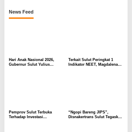
News Feed
Hari Anak Nasional 2026,
Terkait Sulut Peringkat 1
Gubernur Sulut Yulius
Indikator NEET, Magdalena
Selvanus Serukan Penguatan
Wulur: Perlu Dipahami
Ruang Aman Bagi Anak, di
Secara Proposional, Agar
Lingkungan Fisik Maupun di
Tidak Timbul Persepsi Keliru
Ruang Digital
di Masyarakat
Pemprov Sulut Terbuka
“Ngopi Bareng JIPS”,
Terhadap Investasi
Disnakertrans Sulut Tegaskan
Berkualitas dan Berkelanjutan
Komitmen Lindungi Hak
Pekerja dari Ancaman PHK