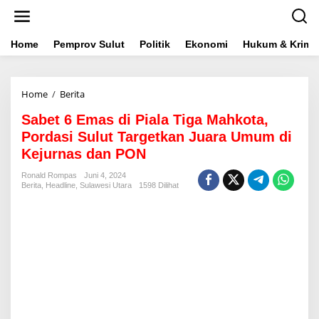
L
e
w
a
Home
Pemprov Sulut
Politik
Ekonomi
Hukum & Krimin
t
i
k
Home
/
Berita
S
e
a
k
Sabet 6 Emas di Piala Tiga Mahkota,
b
o
e
n
Pordasi Sulut Targetkan Juara Umum di
t
t
Kejurnas dan PON
6
e
E
n
Ronald Rompas
Juni 4, 2024
m
Berita
,
Headline
,
Sulawesi Utara
1598 Dilihat
a
s
d
i
P
i
a
l
a
T