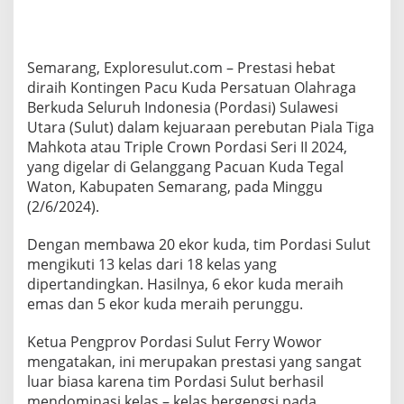
i
g
a
M
Semarang, Exploresulut.com – Prestasi hebat
a
diraih Kontingen Pacu Kuda Persatuan Olahraga
h
k
Berkuda Seluruh Indonesia (Pordasi) Sulawesi
o
Utara (Sulut) dalam kejuaraan perebutan Piala Tiga
t
Mahkota atau Triple Crown Pordasi Seri II 2024,
a
yang digelar di Gelanggang Pacuan Kuda Tegal
,
Waton, Kabupaten Semarang, pada Minggu
P
o
(2/6/2024).
r
d
Dengan membawa 20 ekor kuda, tim Pordasi Sulut
a
mengikuti 13 kelas dari 18 kelas yang
s
dipertandingkan. Hasilnya, 6 ekor kuda meraih
i
S
emas dan 5 ekor kuda meraih perunggu.
u
l
Ketua Pengprov Pordasi Sulut Ferry Wowor
u
mengatakan, ini merupakan prestasi yang sangat
t
luar biasa karena tim Pordasi Sulut berhasil
T
a
mendominasi kelas – kelas bergengsi pada