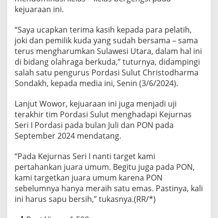
r
kejuaraan ini.
g
e
“Saya ucapkan terima kasih kepada para pelatih,
t
joki dan pemilik kuda yang sudah bersama – sama
k
a
terus mengharumkan Sulawesi Utara, dalam hal ini
n
di bidang olahraga berkuda,” tuturnya, didampingi
J
salah satu pengurus Pordasi Sulut Christodharma
u
Sondakh, kepada media ini, Senin (3/6/2024).
a
r
a
Lanjut Wowor, kejuaraan ini juga menjadi uji
U
terakhir tim Pordasi Sulut menghadapi Kejurnas
m
Seri I Pordasi pada bulan Juli dan PON pada
u
September 2024 mendatang.
m
d
i
“Pada Kejurnas Seri I nanti target kami
K
pertahankan juara umum. Begitu juga pada PON,
e
kami targetkan juara umum karena PON
j
sebelumnya hanya meraih satu emas. Pastinya, kali
u
r
ini harus sapu bersih,” tukasnya.(RR/*)
n
a