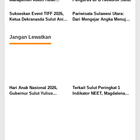
Berkomitmen Promosikan
Kebudayaan Ke Wisatawan
Sukseskan Event TIFF 2026,
Pariwisata Sulawesi Utara:
Ketua Dekranasda Sulut Anik
Dari Mengejar Angka Menuju
Yulius Selvanus Sumbang
Menciptakan Nilai Tambah
Desain Batik
Jangan Lewatkan
Hari Anak Nasional 2026,
Terkait Sulut Peringkat 1
Gubernur Sulut Yulius
Indikator NEET, Magdalena
Selvanus Serukan Penguatan
Wulur: Perlu Dipahami
Ruang Aman Bagi Anak, di
Secara Proposional, Agar
Lingkungan Fisik Maupun di
Tidak Timbul Persepsi Keliru
Ruang Digital
di Masyarakat