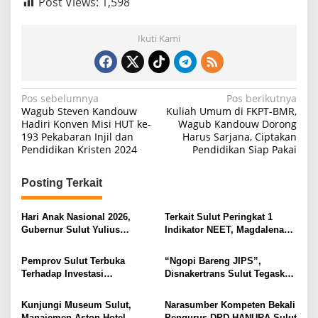
Post Views:
1,598
s
d
a
Ikuti Kami
n
P
O
N
N
Pos sebelumnya
Pos berikutnya
Wagub Steven Kandouw
Kuliah Umum di FKPT-BMR,
a
Hadiri Konven Misi HUT ke-
Wagub Kandouw Dorong
193 Pekabaran Injil dan
Harus Sarjana, Ciptakan
v
Pendidikan Kristen 2024
Pendidikan Siap Pakai
i
g
Posting Terkait
a
s
Hari Anak Nasional 2026,
Terkait Sulut Peringkat 1
Gubernur Sulut Yulius
Indikator NEET, Magdalena
i
Selvanus Serukan Penguatan
Wulur: Perlu Dipahami
Ruang Aman Bagi Anak, di
Secara Proposional, Agar
p
Pemprov Sulut Terbuka
“Ngopi Bareng JIPS”,
Lingkungan Fisik Maupun di
Tidak Timbul Persepsi Keliru
Terhadap Investasi
Disnakertrans Sulut Tegaskan
o
Ruang Digital
di Masyarakat
Berkualitas dan Berkelanjutan
Komitmen Lindungi Hak
s
Pekerja dari Ancaman PHK
Kunjungi Museum Sulut,
Narasumber Kompeten Bekali
Manajemen Aston Hotel
Pengurus DPD HANURA Sulut