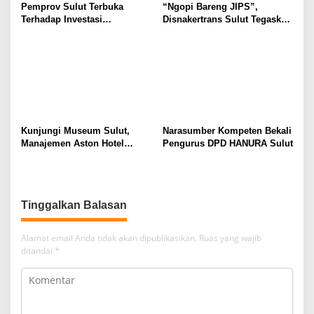
Pemprov Sulut Terbuka
“Ngopi Bareng JIPS”,
Terhadap Investasi
Disnakertrans Sulut Tegaskan
Berkualitas dan Berkelanjutan
Komitmen Lindungi Hak
Pekerja dari Ancaman PHK
Kunjungi Museum Sulut,
Narasumber Kompeten Bekali
Manajemen Aston Hotel
Pengurus DPD HANURA Sulut
Berkomitmen Promosikan
Kebudayaan Ke Wisatawan
Tinggalkan Balasan
Alamat email Anda tidak akan dipublikasikan.
Ruas yang wajib
ditandai
*