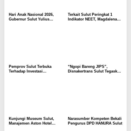
Hari Anak Nasional 2026,
Terkait Sulut Peringkat 1
Gubernur Sulut Yulius
Indikator NEET, Magdalena
Selvanus Serukan Penguatan
Wulur: Perlu Dipahami
Ruang Aman Bagi Anak, di
Secara Proposional, Agar
Lingkungan Fisik Maupun di
Tidak Timbul Persepsi Keliru
Ruang Digital
di Masyarakat
Pemprov Sulut Terbuka
“Ngopi Bareng JIPS”,
Terhadap Investasi
Disnakertrans Sulut Tegaskan
Berkualitas dan Berkelanjutan
Komitmen Lindungi Hak
Pekerja dari Ancaman PHK
Kunjungi Museum Sulut,
Narasumber Kompeten Bekali
Manajemen Aston Hotel
Pengurus DPD HANURA Sulut
Berkomitmen Promosikan