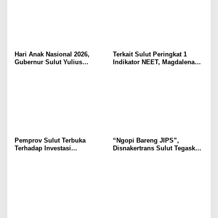
Hari Anak Nasional 2026,
Terkait Sulut Peringkat 1
Gubernur Sulut Yulius
Indikator NEET, Magdalena
Selvanus Serukan Penguatan
Wulur: Perlu Dipahami
Ruang Aman Bagi Anak, di
Secara Proposional, Agar
Lingkungan Fisik Maupun di
Tidak Timbul Persepsi Keliru
Ruang Digital
di Masyarakat
Pemprov Sulut Terbuka
“Ngopi Bareng JIPS”,
Terhadap Investasi
Disnakertrans Sulut Tegaskan
Berkualitas dan Berkelanjutan
Komitmen Lindungi Hak
Pekerja dari Ancaman PHK