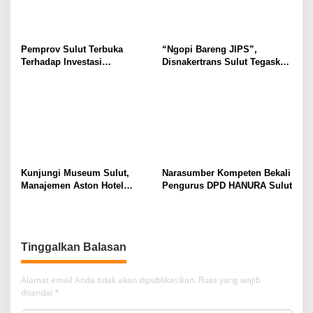
Pemprov Sulut Terbuka
“Ngopi Bareng JIPS”,
Terhadap Investasi
Disnakertrans Sulut Tegaskan
Berkualitas dan Berkelanjutan
Komitmen Lindungi Hak
Pekerja dari Ancaman PHK
Kunjungi Museum Sulut,
Narasumber Kompeten Bekali
Manajemen Aston Hotel
Pengurus DPD HANURA Sulut
Berkomitmen Promosikan
Kebudayaan Ke Wisatawan
Tinggalkan Balasan
Alamat email Anda tidak akan dipublikasikan.
Ruas yang wajib
ditandai
*