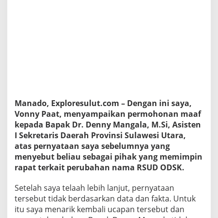
n
y
P
a
a
t
M
i
n
t
a
M
Manado, Exploresulut.com – Dengan ini saya,
a
Vonny Paat, menyampaikan permohonan maaf
a
kepada Bapak Dr. Denny Mangala, M.Si, Asisten
f
I Sekretaris Daerah Provinsi Sulawesi Utara,
atas pernyataan saya sebelumnya yang
menyebut beliau sebagai pihak yang memimpin
rapat terkait perubahan nama RSUD ODSK.
Setelah saya telaah lebih lanjut, pernyataan
tersebut tidak berdasarkan data dan fakta. Untuk
itu saya menarik kembali ucapan tersebut dan