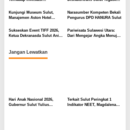
Ruang Digital
di Masyarakat
s
Berkualitas dan Berkelanjutan
Komitmen Lindungi Hak
Pekerja dari Ancaman PHK
Kunjungi Museum Sulut,
Narasumber Kompeten Bekali
Manajemen Aston Hotel
Pengurus DPD HANURA Sulut
Berkomitmen Promosikan
Kebudayaan Ke Wisatawan
Sukseskan Event TIFF 2026,
Pariwisata Sulawesi Utara:
Ketua Dekranasda Sulut Anik
Dari Mengejar Angka Menuju
Yulius Selvanus Sumbang
Menciptakan Nilai Tambah
Desain Batik
Jangan Lewatkan
Hari Anak Nasional 2026,
Terkait Sulut Peringkat 1
Gubernur Sulut Yulius
Indikator NEET, Magdalena
Selvanus Serukan Penguatan
Wulur: Perlu Dipahami
Ruang Aman Bagi Anak, di
Secara Proposional, Agar
Lingkungan Fisik Maupun di
Tidak Timbul Persepsi Keliru
Ruang Digital
di Masyarakat