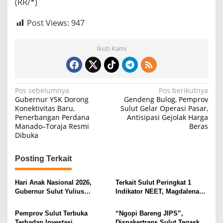
(RR/*)
Post Views:
947
Ikuti Kami
N
Pos sebelumnya
Pos berikutnya
Gubernur YSK Dorong
Gendeng Bulog, Pemprov
a
Konektivitas Baru,
Sulut Gelar Operasi Pasar,
Penerbangan Perdana
Antisipasi Gejolak Harga
v
Manado–Toraja Resmi
Beras
i
Dibuka
g
Posting Terkait
a
s
Hari Anak Nasional 2026,
Terkait Sulut Peringkat 1
i
Gubernur Sulut Yulius
Indikator NEET, Magdalena
Selvanus Serukan Penguatan
Wulur: Perlu Dipahami
p
Ruang Aman Bagi Anak, di
Secara Proposional, Agar
Pemprov Sulut Terbuka
“Ngopi Bareng JIPS”,
o
Lingkungan Fisik Maupun di
Tidak Timbul Persepsi Keliru
Terhadap Investasi
Disnakertrans Sulut Tegaskan