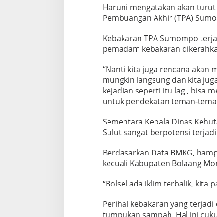
m
Haruni mengatakan akan turut
o
Pembuangan Akhir (TPA) Sumo
m
p
Kebakaran TPA Sumompo terjadi
o
pemadam kebakaran dikerahk
“Nanti kita juga rencana akan
mungkin langsung dan kita juga
kejadian seperti itu lagi, bis
untuk pendekatan teman-teman d
Sementara Kepala Dinas Kehut
Sulut sangat berpotensi terjad
Berdasarkan Data BMKG, hampir
kecuali Kabupaten Bolaang Mon
“Bolsel ada iklim terbalik, kita
Perihal kebakaran yang terjad
tumpukan sampah. Hal ini cuk