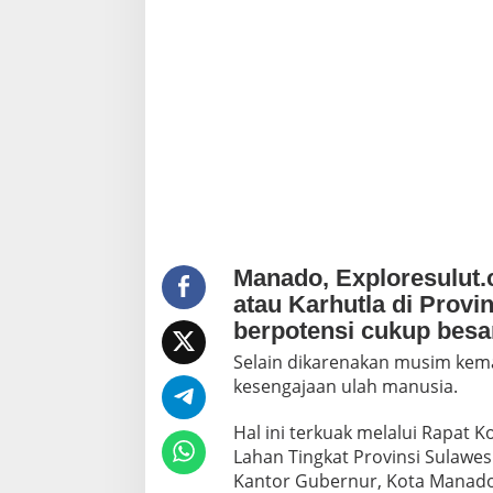
D
a
t
a
n
g
i
S
u
l
u
t
,
T
Manado, Exploresulut
i
atau Karhutla di Provi
n
j
berpotensi cukup besa
a
Selain dikarenakan musim kema
u
K
kesengajaan ulah manusia.
a
r
Hal ini terkuak melalui Rapat 
h
Lahan Tingkat Provinsi Sulawes
u
Kantor Gubernur, Kota Manado,
t