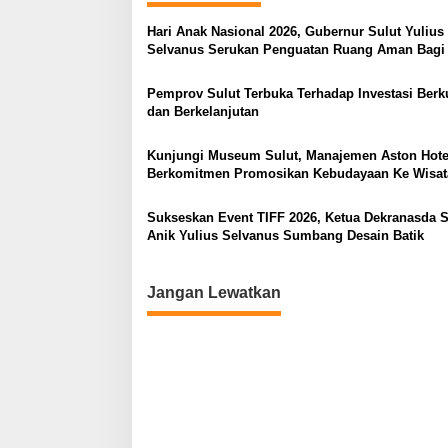
g
Hari Anak Nasional 2026, Gubernur Sulut Yulius
a
Selvanus Serukan Penguatan Ruang Aman Bagi
s
di Lingkungan Fisik Maupun di Ruang Digital
Pemprov Sulut Terbuka Terhadap Investasi Berku
i
dan Berkelanjutan
p
o
Kunjungi Museum Sulut, Manajemen Aston Hote
Berkomitmen Promosikan Kebudayaan Ke Wisa
s
Sukseskan Event TIFF 2026, Ketua Dekranasda S
Anik Yulius Selvanus Sumbang Desain Batik
Jangan Lewatkan