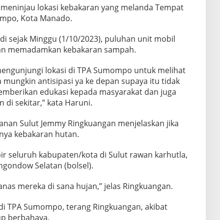
 meninjau lokasi kebakaran yang melanda Tempat
mpo, Kota Manado.
 sejak Minggu (1/10/2023), puluhan unit mobil
an memadamkan kebakaran sampah.
 mengunjungi lokasi di TPA Sumompo untuk melihat
 mungkin antisipasi ya ke depan supaya itu tidak
a memberikan edukasi kepada masyarakat dan juga
i sekitar,” kata Haruni.
anan Sulut Jemmy Ringkuangan menjelaskan jika
inya kebakaran hutan.
 seluruh kabupaten/kota di Sulut rawan karhutla,
gondow Selatan (bolsel).
 panas mereka di sana hujan,” jelas Ringkuangan.
i di TPA Sumompo, terang Ringkuangan, akibat
up berbahaya.