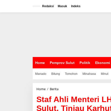
L
e
Redaksi
Masuk
Indeks
w
a
t
i
k
e
k
o
n
t
e
n
Home
Pemprov Sulut
Politik
Ekonomi
Manado
Bitung
Tomohon
Minahasa
Minut
Home
/
Berita
S
t
Staf Ahli Menteri 
a
f
Sulut, Tinjau Karhu
A