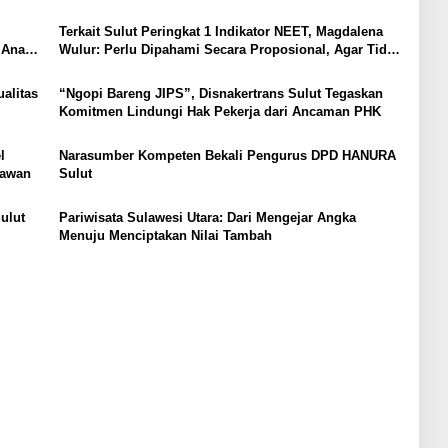
Terkait Sulut Peringkat 1 Indikator NEET, Magdalena
 Anak,
Wulur: Perlu Dipahami Secara Proposional, Agar Tidak
Timbul Persepsi Keliru di Masyarakat
alitas
“Ngopi Bareng JIPS”, Disnakertrans Sulut Tegaskan
Komitmen Lindungi Hak Pekerja dari Ancaman PHK
l
Narasumber Kompeten Bekali Pengurus DPD HANURA
tawan
Sulut
ulut
Pariwisata Sulawesi Utara: Dari Mengejar Angka
Menuju Menciptakan Nilai Tambah