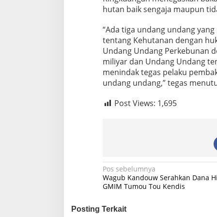
hutan baik sengaja maupun tid
“Ada tiga undang undang yan
tentang Kehutanan dengan huk
Undang Undang Perkebunan de
miliyar dan Undang Undang ten
menindak tegas pelaku pembak
undang undang,” tegas menutu
Post Views:
1,695
N
Pos sebelumnya
Wagub Kandouw Serahkan Dana Hi
a
GMIM Tumou Tou Kendis
v
Posting Terkait
i