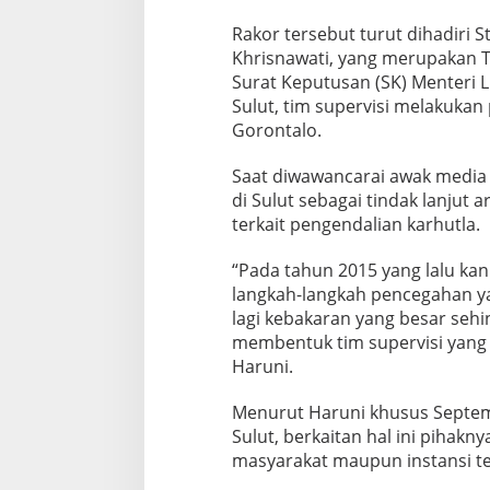
l
a
Rakor tersebut turut dihadiri S
s
Khrisnawati, yang merupakan T
e
Surat Keputusan (SK) Menteri 
k
Sulut, tim supervisi melakuka
a
l
Gorontalo.
i
g
Saat diwawancarai awak media
u
di Sulut sebagai tindak lanjut 
s
terkait pengendalian karhutla.
K
e
b
“Pada tahun 2015 yang lalu kan
a
langkah-langkah pencegahan y
k
lagi kebakaran yang besar sehi
a
membentuk tim supervisi yang 
r
a
Haruni.
n
T
Menurut Haruni khusus Septemb
P
Sulut, berkaitan hal ini pihak
A
masyarakat maupun instansi te
S
u