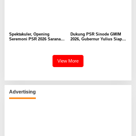
Ruang Digital
Spektakuler, Opening
Dukung PSR Sinode GMIM
Seremoni PSR 2026 Sarana
2026, Gubernur Yulius Siap
Pertumbuhan Iman dan
Meriahkan Ibadah
Pererat Persaudaraan
Pembukaan
View More
Advertising