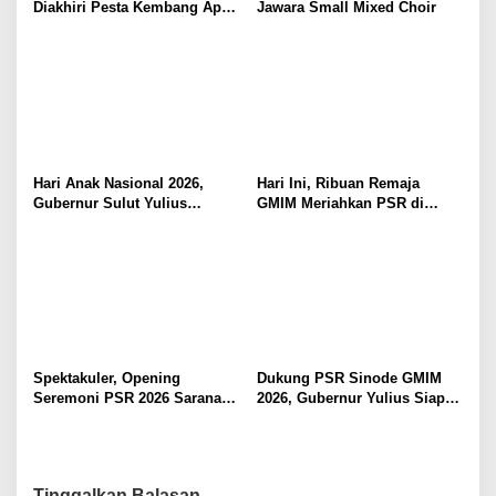
Diakhiri Pesta Kembang Api,
Jawara Small Mixed Choir
Sualang Sampaikan Syukur
dan Terima Kasih
Hari Anak Nasional 2026,
Hari Ini, Ribuan Remaja
Gubernur Sulut Yulius
GMIM Meriahkan PSR di
Selvanus Serukan Penguatan
Manado
Ruang Aman Bagi Anak, di
Lingkungan Fisik Maupun di
Ruang Digital
Spektakuler, Opening
Dukung PSR Sinode GMIM
Seremoni PSR 2026 Sarana
2026, Gubernur Yulius Siap
Pertumbuhan Iman dan
Meriahkan Ibadah
Pererat Persaudaraan
Pembukaan
Tinggalkan Balasan