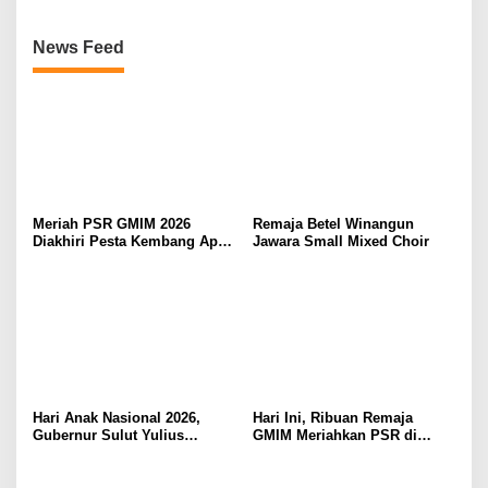
News Feed
Meriah PSR GMIM 2026
Remaja Betel Winangun
Diakhiri Pesta Kembang Api,
Jawara Small Mixed Choir
Sualang Sampaikan Syukur
dan Terima Kasih
Hari Anak Nasional 2026,
Hari Ini, Ribuan Remaja
Gubernur Sulut Yulius
GMIM Meriahkan PSR di
Selvanus Serukan Penguatan
Manado
Ruang Aman Bagi Anak, di
Lingkungan Fisik Maupun di