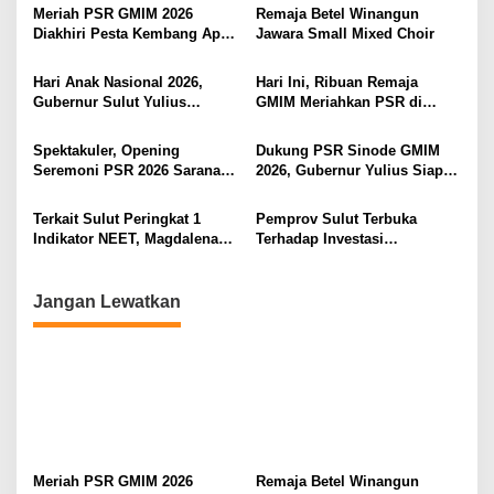
s
Meriah PSR GMIM 2026
Remaja Betel Winangun
i
Diakhiri Pesta Kembang Api,
Jawara Small Mixed Choir
Sualang Sampaikan Syukur
p
dan Terima Kasih
Hari Anak Nasional 2026,
Hari Ini, Ribuan Remaja
o
Gubernur Sulut Yulius
GMIM Meriahkan PSR di
s
Selvanus Serukan Penguatan
Manado
Ruang Aman Bagi Anak, di
Spektakuler, Opening
Dukung PSR Sinode GMIM
Lingkungan Fisik Maupun di
Seremoni PSR 2026 Sarana
2026, Gubernur Yulius Siap
Ruang Digital
Pertumbuhan Iman dan
Meriahkan Ibadah
Pererat Persaudaraan
Pembukaan
Terkait Sulut Peringkat 1
Pemprov Sulut Terbuka
Indikator NEET, Magdalena
Terhadap Investasi
Wulur: Perlu Dipahami
Berkualitas dan Berkelanjutan
Secara Proposional, Agar
Tidak Timbul Persepsi Keliru
Jangan Lewatkan
di Masyarakat
Meriah PSR GMIM 2026
Remaja Betel Winangun