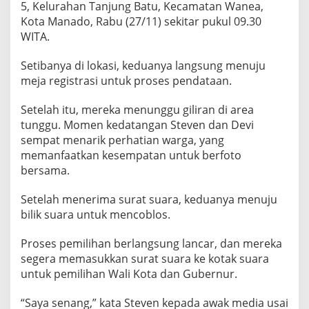
5, Kelurahan Tanjung Batu, Kecamatan Wanea,
S
5
Kota Manado, Rabu (27/11) sekitar pukul 09.30
T
WITA.
a
n
Setibanya di lokasi, keduanya langsung menuju
j
meja registrasi untuk proses pendataan.
u
n
g
Setelah itu, mereka menunggu giliran di area
B
tunggu. Momen kedatangan Steven dan Devi
a
sempat menarik perhatian warga, yang
t
memanfaatkan kesempatan untuk berfoto
u
M
bersama.
a
n
Setelah menerima surat suara, keduanya menuju
a
bilik suara untuk mencoblos.
d
o
S
Proses pemilihan berlangsung lancar, dan mereka
u
segera memasukkan surat suara ke kotak suara
l
untuk pemilihan Wali Kota dan Gubernur.
u
t
“Saya senang,” kata Steven kepada awak media usai