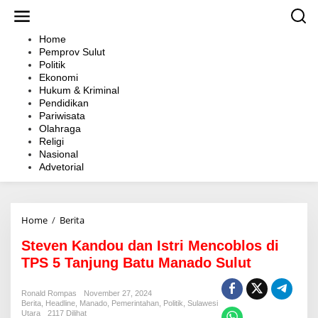
L
e
w
Home
a
Pemprov Sulut
t
Politik
i
Ekonomi
k
Hukum & Kriminal
e
Pendidikan
k
Pariwisata
o
Olahraga
n
Religi
t
Nasional
e
Advetorial
n
Home
/
Berita
S
t
Steven Kandou dan Istri Mencoblos di
e
v
TPS 5 Tanjung Batu Manado Sulut
e
n
Ronald Rompas
November 27, 2024
K
Berita
,
Headline
,
Manado
,
Pemerintahan
,
Politik
,
Sulawesi
a
Utara
2117 Dilihat