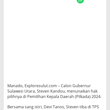
n
d
o
u
d
a
n
I
s
t
r
i
M
e
n
c
o
b
l
Manado, Exploresulut.com – Calon Gubernur
o
s
Sulawesi Utara, Steven Kandou, menunaikan hak
d
pilihnya di Pemilihan Kepala Daerah (Pilkada) 2024.
i
T
Bersama sang istri, Devi Tanos, Steven tiba di TPS
P