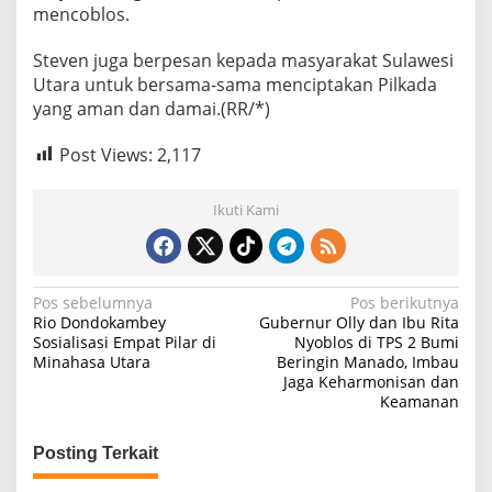
mencoblos.
Steven juga berpesan kepada masyarakat Sulawesi
Utara untuk bersama-sama menciptakan Pilkada
yang aman dan damai.(RR/*)
Post Views:
2,117
Ikuti Kami
N
Pos sebelumnya
Pos berikutnya
Rio Dondokambey
Gubernur Olly dan Ibu Rita
a
Sosialisasi Empat Pilar di
Nyoblos di TPS 2 Bumi
Minahasa Utara
Beringin Manado, Imbau
v
Jaga Keharmonisan dan
i
Keamanan
g
Posting Terkait
a